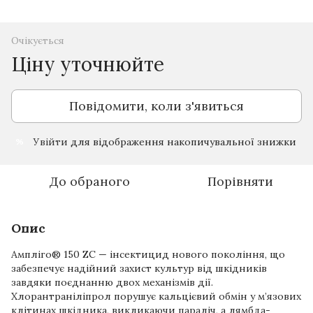
Очікується
Ціну уточнюйте
Повідомити, коли з'явиться
Увійти
для відображення накопичувальної знижки
%
До обраного
Порівняти
Опис
Ампліго® 150 ZC — інсектицид нового покоління, що
забезпечує надійний захист культур від шкідників
завдяки поєднанню двох механізмів дії.
Хлорантраніліпрол порушує кальцієвий обмін у м’язових
клітинах шкідника, викликаючи параліч, а лямбда-