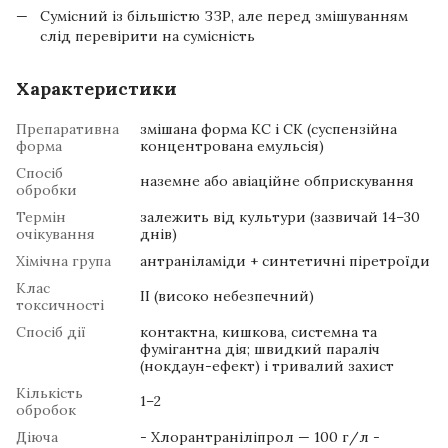
Сумісний із більшістю ЗЗР, але перед змішуванням
слід перевірити на сумісність
Характеристики
Препаративна
змішана форма КС і СК (суспензійна
форма
концентрована емульсія)
Спосіб
наземне або авіаційне обприскування
обробки
Термін
залежить від культури (зазвичай 14–30
очікування
днів)
Хімічна група
антраніламіди + синтетичні піретроїди
Клас
ІІ (високо небезпечний)
токсичності
Спосіб дії
контактна, кишкова, системна та
фумігантна дія; швидкий параліч
(нокдаун-ефект) і тривалий захист
Кількість
1–2
обробок
Діюча
- Хлорантраніліпрол — 100 г/л -