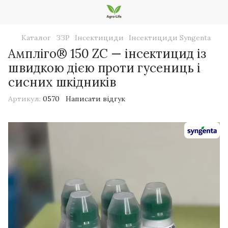
Каталог
ЗЗР
Інсектициди
Інсектициди Syngenta
Ампліго® 150 ZC — інсектицид із
швидкою дією проти гусениць і
сисних шкідників
Артикул:
0570
Написати відгук