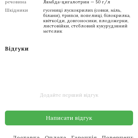
речовина
Лямбда-цигалотрин — 50 г/л
Шкідники
гусениці лускокрилих (совки, міль,
білани), трипси, попелиці, білокрилка,
квіткоїди, довгоносики, плодожерки,
листовійки, стебловий кукурудзяний
метелик
Відгуки
Додайте перший відгук
Написати відгук
Доставка
Оплата
Гарантія
Повернення