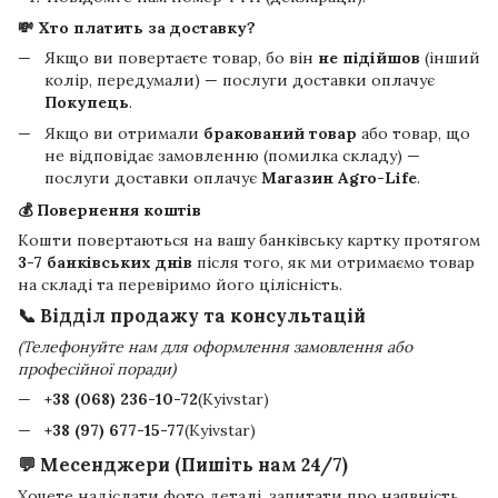
💸 Хто платить за доставку?
Якщо ви повертаєте товар, бо він
не підійшов
(інший
колір, передумали) — послуги доставки оплачує
Покупець
.
Якщо ви отримали
бракований товар
або товар, що
не відповідає замовленню (помилка складу) —
послуги доставки оплачує
Магазин Agro-Life
.
💰 Повернення коштів
Кошти повертаються на вашу банківську картку протягом
3-7 банківських днів
після того, як ми отримаємо товар
на складі та перевіримо його цілісність.
📞 Відділ продажу та консультацій
(Телефонуйте нам для оформлення замовлення або
професійної поради)
+38 (068) 236-10-72
(Kyivstar)
+38 (97) 677-15-77
(Kyivstar)
💬 Месенджери (Пишіть нам 24/7)
Хочете надіслати фото деталі, запитати про наявність