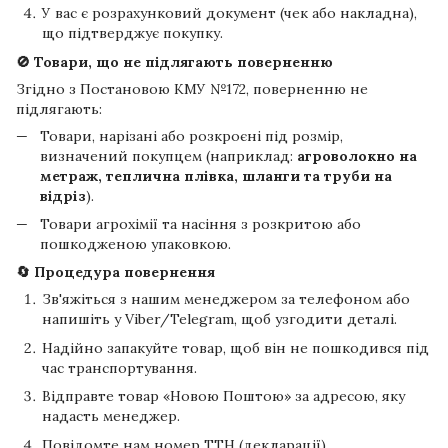
У вас є розрахунковий документ (чек або накладна),
що підтверджує покупку.
🚫 Товари, що не підлягають поверненню
Згідно з Постановою КМУ №172, поверненню не
підлягають:
Товари, нарізані або розкроєні під розмір,
визначений покупцем (наприклад:
агроволокно на
метраж, теплична плівка, шланги та труби на
відріз
).
Товари агрохімії та насіння з розкритою або
пошкодженою упаковкою.
🔄 Процедура повернення
Зв'яжіться з нашим менеджером за телефоном або
напишіть у Viber/Telegram, щоб узгодити деталі.
Надійно запакуйте товар, щоб він не пошкодився під
час транспортування.
Відправте товар «Новою Поштою» за адресою, яку
надасть менеджер.
Повідомте нам номер ТТН (декларації).