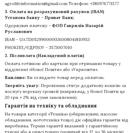
agrolifeinformation@gmail.com Телефон: +380976771577
3. Оплата на розрахунковий рахунок (IBAN)
Установа банку – Приват Банк;
Одержувач платежу –
ФОП Гаврилів Назарій
Русланович
IBAN - UA733052990000026008041810953
РНОКПП/ЄДРПОУ - 3573007010
2. Післяплата (Накладений платіж)
Оплата готівкою або карткою при отриманні товару у
відділенні «Нової Пошти» або «Укрпошти».
Важливо:
Ви оглядаєте товар перед оплатою.
Зверніть увагу:
Перевізник стягує додаткову комісію за
послугу переказу грошей (наприклад, у Нової Пошти це
20 грн + 2% від суми замовлення).
Гарантія на техніку та обладнання
На товари категорії «Техніка» (обприскувачі, насосне
обладнання, мототехніка тощо) діє офіційна гарантія від
виробника. Термін гарантії вказаний у гарантійному
талоні або в описі товару (зазвичай від 12 до 36 місяців).