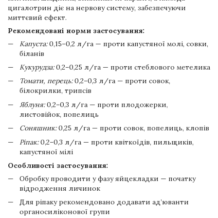
цигалотрин діє на нервову систему, забезпечуючи
миттєвий ефект.
Рекомендовані норми застосування:
Капуста:
0,15–0,2 л/га — проти капустяної молі, совки,
біланів
Кукурудза:
0,2–0,25 л/га — проти стеблового метелика
Томати, перець:
0,2–0,3 л/га — проти совок,
білокрилки, трипсів
Яблуня:
0,2–0,3 л/га — проти плодожерки,
листовійок, попелиць
Соняшник:
0,25 л/га — проти совок, попелиць, клопів
Ріпак:
0,2–0,3 л/га — проти квіткоїдів, пильщиків,
капустяної мілі
Особливості застосування:
Обробку проводити у фазу яйцекладки — початку
відродження личинок
Для ріпаку рекомендовано додавати ад’юванти
органосиліконової групи