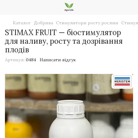
Каталог
Добрива
Стимулятори росту рослин
Стимул
STIMAX FRUIT — біостимулятор
для наливу, росту та дозрівання
плодів
Артикул:
0484
Написати відгук