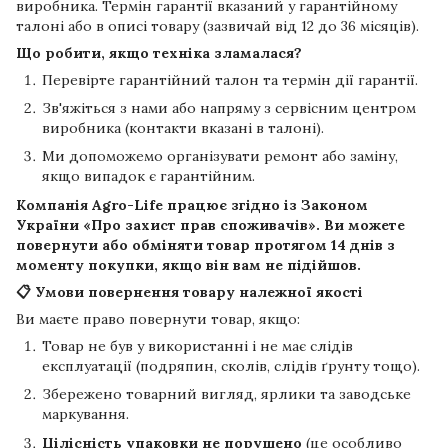
виробника. Термін гарантії вказаний у гарантійному
талоні або в описі товару (зазвичай від 12 до 36 місяців).
Що робити, якщо техніка зламалася?
Перевірте гарантійний талон та термін дії гарантії.
Зв'яжіться з нами або напряму з сервісним центром
виробника (контакти вказані в талоні).
Ми допоможемо організувати ремонт або заміну,
якщо випадок є гарантійним.
Компанія
Agro-Life
працює згідно із Законом
України «Про захист прав споживачів». Ви можете
повернути або обміняти товар протягом
14 днів
з
моменту покупки, якщо він вам не підійшов.
📋 Умови повернення товару належної якості
Ви маєте право повернути товар, якщо:
Товар не був у використанні і не має слідів
експлуатації (подряпин, сколів, слідів ґрунту тощо).
Збережено товарний вигляд, ярлики та заводське
маркування.
Цілісність упаковки не порушено
(це особливо