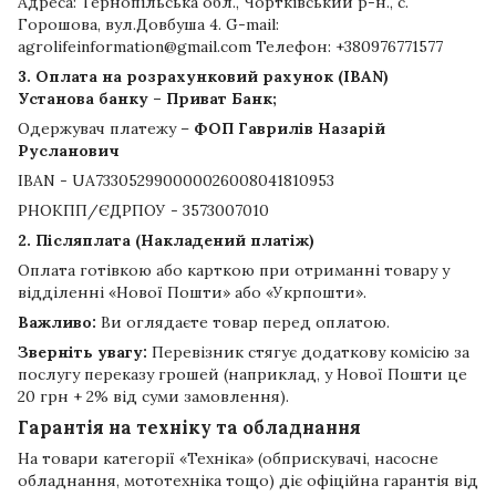
Адреса: Тернопільська обл., Чортківський р-н., с.
Горошова, вул.Довбуша 4. G-mail:
agrolifeinformation@gmail.com Телефон: +380976771577
3. Оплата на розрахунковий рахунок (IBAN)
Установа банку – Приват Банк;
Одержувач платежу –
ФОП Гаврилів Назарій
Русланович
IBAN - UA733052990000026008041810953
РНОКПП/ЄДРПОУ - 3573007010
2. Післяплата (Накладений платіж)
Оплата готівкою або карткою при отриманні товару у
відділенні «Нової Пошти» або «Укрпошти».
Важливо:
Ви оглядаєте товар перед оплатою.
Зверніть увагу:
Перевізник стягує додаткову комісію за
послугу переказу грошей (наприклад, у Нової Пошти це
20 грн + 2% від суми замовлення).
Гарантія на техніку та обладнання
На товари категорії «Техніка» (обприскувачі, насосне
обладнання, мототехніка тощо) діє офіційна гарантія від