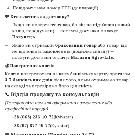
Повідомте нам номер ТТН (декларації).
💸 Хто платить за доставку?
Якщо ви повертаєте товар, бо він
не підійшов
(інший
колір, передумали) — послуги доставки оплачує
Покупець
.
Якщо ви отримали
бракований товар
або товар, що
не відповідає замовленню (помилка складу) —
послуги доставки оплачує
Магазин Agro-Life
.
💰 Повернення коштів
Кошти повертаються на вашу банківську картку протягом
3-7 банківських днів
після того, як ми отримаємо товар
на складі та перевіримо його цілісність.
📞 Відділ продажу та консультацій
(Телефонуйте нам для оформлення замовлення або
професійної поради)
+38 (068) 236-10-72
(Kyivstar)
+38 (97) 677-15-77
(Kyivstar)
💬 Месенджери (Пишіть нам 24/7)