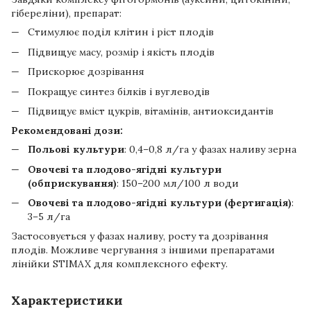
гібереліни), препарат:
Стимулює поділ клітин і ріст плодів
Підвищує масу, розмір і якість плодів
Прискорює дозрівання
Покращує синтез білків і вуглеводів
Підвищує вміст цукрів, вітамінів, антиоксидантів
Рекомендовані дози:
Польові культури
: 0,4–0,8 л/га у фазах наливу зерна
Овочеві та плодово-ягідні культури
(обприскування)
: 150–200 мл/100 л води
Овочеві та плодово-ягідні культури (фертигація)
:
3–5 л/га
Застосовується у фазах наливу, росту та дозрівання
плодів. Можливе чергування з іншими препаратами
лінійки STIMAX для комплексного ефекту.
Характеристики