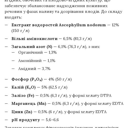
забезпечує збалансоване надходження поживних
речовин у фазах наливу та дозрівання плодів. До складу
входять:
Екстракт водоростей Ascophyllum nodosum
— 12%
(150 г/л)
Вільні амінокислоти
— 6,5% (81,3 г/л)
Загальний азот (N)
— 6,1% (76,3 г/л), з них:
Органічний — 1,3%
Амонійний — 1,1%
Амідний — 3,7%
Фосфор (P₂O₅)
— 4% (50 г/л)
Калій (K₂O)
— 5% (62,5 г/л)
Залізо (Fe)
— 0,5% (6,3 г/л), у формі хелату DTPA
Марганець (Mn)
— 0,5% (6,3 г/л), у формі хелату EDTA
Цинк (Zn)
— 0,5% (6 г/л), у формі хелату EDTA
pH продукту
— 5,6–6,6
Завдяки комплексу фітогормонів (ауксини, цитокініни,