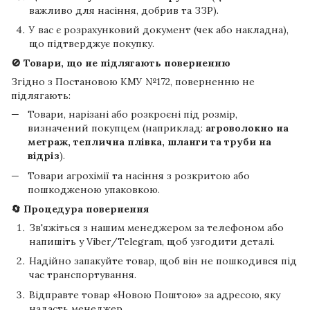
важливо для насіння, добрив та ЗЗР).
У вас є розрахунковий документ (чек або накладна),
що підтверджує покупку.
🚫 Товари, що не підлягають поверненню
Згідно з Постановою КМУ №172, поверненню не
підлягають:
Товари, нарізані або розкроєні під розмір,
визначений покупцем (наприклад:
агроволокно на
метраж, теплична плівка, шланги та труби на
відріз
).
Товари агрохімії та насіння з розкритою або
пошкодженою упаковкою.
🔄 Процедура повернення
Зв'яжіться з нашим менеджером за телефоном або
напишіть у Viber/Telegram, щоб узгодити деталі.
Надійно запакуйте товар, щоб він не пошкодився під
час транспортування.
Відправте товар «Новою Поштою» за адресою, яку
надасть менеджер.