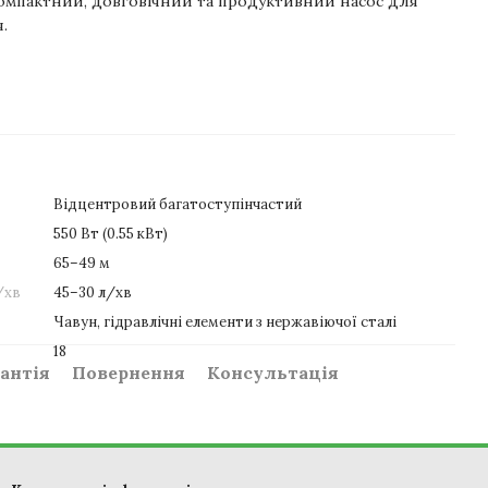
компактний, довговічний та продуктивний насос для
.
Відцентровий багатоступінчастий
550 Вт (0.55 кВт)
65–49 м
/хв
45–30 л/хв
Чавун, гідравлічні елементи з нержавіючої сталі
18
антія
Повернення
Консультація