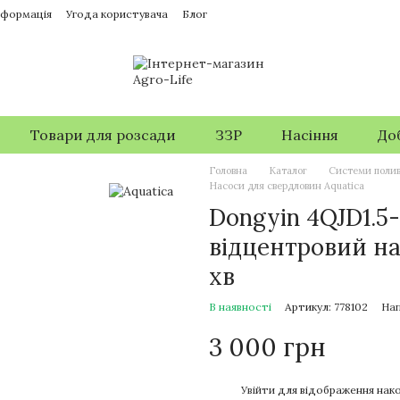
нформація
Угода користувача
Блог
Товари для розсади
ЗЗР
Насіння
До
Головна
Каталог
Системи поли
Насоси для свердловин Aquatica
Dongyin 4QJD1.5
відцентровий нас
хв
В наявності
Артикул: 778102
Нап
3 000 грн
%
Увійти
для відображення нако