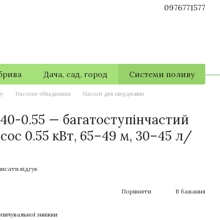
0976771577
брива
Дача, сад, город
Системи поливу
ву
Насосне обладнання
Насоси для свердловин
-40-0.55 — багатоступінчастий
ос 0.55 кВт, 65–49 м, 30–45 л/
исати відгук
Порівняти
В бажання
пичувальної знижки