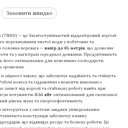
Замовити швидко
5 (778102) — це багатоступінчастий відцентровий агрегат,
о перекачування чистої води у побутових та
о головна перевага —
напір до 65 метрів
, що дозволяє
соти та у магістралі середньої довжини. Продуктивність
ь його оптимальним для невеликих господарств,
м зрошення.
з міцного чавуну, що забезпечує надійність та стійкість
обочі колеса та гідравлічні елементи виконані з
є захист від корозії та стабільну роботу навіть при
игун потужністю
0.55 кВт
оптимізований для економної
ький рівень шуму та енергоефективність.
о інтегрується у системи завдяки універсальним
тупінчаста конструкція забезпечує плавну
дроударів, що підвищує ресурс та безпеку роботи. Це