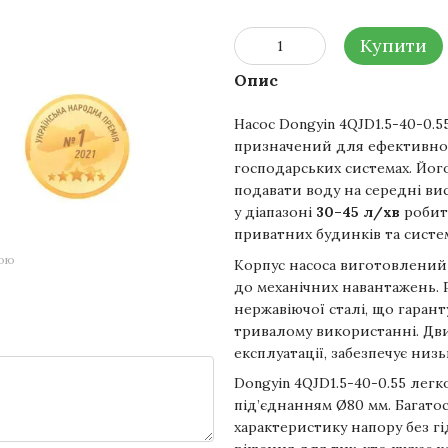
Купити
Опис
Насос Dongyin 4QJD1.5-40-0.5
призначений для ефективног
господарських системах. Йог
подавати воду на середні ви
у діапазоні
30–45 л/хв
робит
приватних будинків та систе
гою
Корпус насоса виготовлений і
до механічних навантажень. Р
нержавіючої сталі, що гаранту
тривалому використанні. Дв
експлуатації, забезпечує низ
Dongyin 4QJD1.5-40-0.55 легк
під’єднанням Ø80 мм. Багатос
характеристику напору без гі