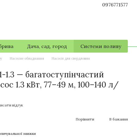
0976771577
брива
Дача, сад, город
Системи поливу
ву
Насосне обладнання
Насоси для свердловин
1-1.3 — багатоступінчастий
ос 1.3 кВт, 77–49 м, 100–140 л/
исати відгук
Порівняти
В бажання
пичувальної знижки