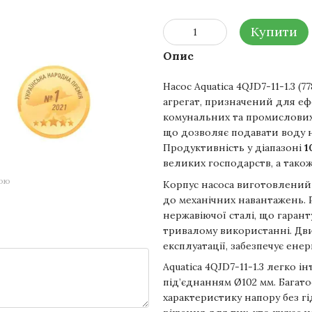
Купити
Опис
Насос Aquatica 4QJD7-11-1.3 
агрегат, призначений для еф
комунальних та промислових
що дозволяє подавати воду на
Продуктивність у діапазоні
1
великих господарств, а тако
гою
Корпус насоса виготовлений і
до механічних навантажень. Р
нержавіючої сталі, що гаранту
тривалому використанні. Дв
експлуатації, забезпечує ене
Aquatica 4QJD7-11-1.3 легко 
під’єднанням Ø102 мм. Багато
характеристику напору без гі