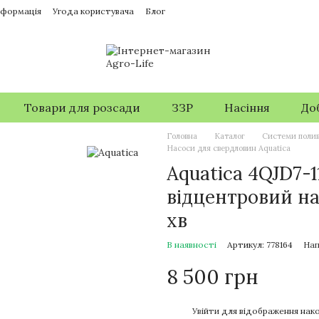
нформація
Угода користувача
Блог
Товари для розсади
ЗЗР
Насіння
До
Головна
Каталог
Системи поли
Насоси для свердловин Aquatica
Aquatica 4QJD7-1
відцентровий нас
хв
В наявності
Артикул: 778164
Нап
8 500 грн
%
Увійти
для відображення нако