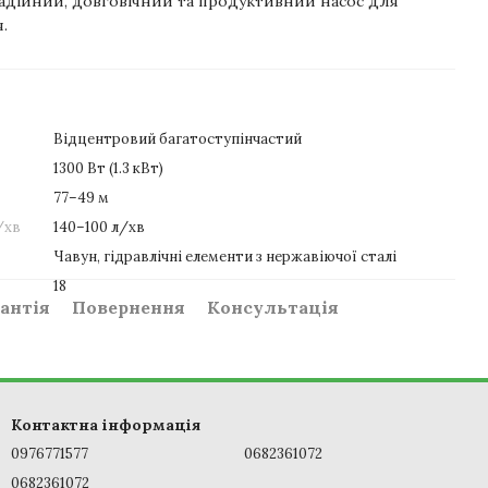
надійний, довговічний та продуктивний насос для
.
Відцентровий багатоступінчастий
1300 Вт (1.3 кВт)
77–49 м
/хв
140–100 л/хв
Чавун, гідравлічні елементи з нержавіючої сталі
18
антія
Повернення
Консультація
Контактна інформація
0976771577
0682361072
0682361072