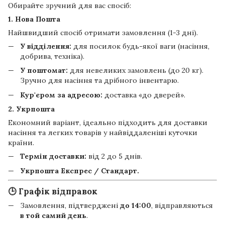
Обирайте зручний для вас спосіб:
1. Нова Пошта
Найшвидший спосіб отримати замовлення (1-3 дні).
У відділення:
для посилок будь-якої ваги (насіння,
добрива, техніка).
У поштомат:
для невеликих замовлень (до 20 кг).
Зручно для насіння та дрібного інвентарю.
Кур'єром за адресою:
доставка «до дверей».
2. Укрпошта
Економний варіант, ідеально підходить для доставки
насіння та легких товарів у найвіддаленіші куточки
країни.
Термін доставки:
від 2 до 5 днів.
Укрпошта Експрес / Стандарт.
🕒 Графік відправок
Замовлення, підтверджені
до 14:00
, відправляються
в той самий день
.