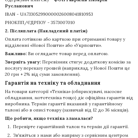
Русланович
IBAN - UA733052990000026008041810953
РНОКПП/ЄДРПОУ - 3573007010
2. Післяплата (Накладений платіж)
Оплата готівкою або карткою при отриманні товару у
відділенні «Нової Пошти» або «Укрпошти».
Важливо:
Ви оглядаєте товар перед оплатою.
Зверніть увагу:
Перевізник стягує додаткову комісію за
послугу переказу грошей (наприклад, у Нової Пошти це
20 грн + 2% від суми замовлення).
Гарантія на техніку та обладнання
На товари категорії «Техніка» (обприскувачі, насосне
обладнання, мототехніка тощо) діє офіційна гарантія від
виробника. Термін гарантії вказаний у гарантійному
талоні або в описі товару (зазвичай від 12 до 36 місяців).
Що робити, якщо техніка зламалася?
Перевірте гарантійний талон та термін дії гарантії.
Зв'яжіться з нами або напряму з сервісним центром