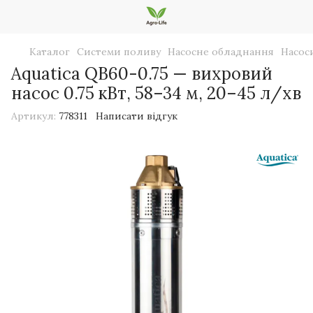
Каталог
Системи поливу
Насосне обладнання
Насос
Aquatica QB60-0.75 — вихровий
насос 0.75 кВт, 58–34 м, 20–45 л/хв
Артикул:
778311
Написати відгук