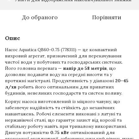
До обраного
Порівняти
Опис
Насос Aquatica QB60-0.75 (778311) — це компактний
вихровий агрегат, призначений для перекачування
чистої води у побутових та господарських системах.
Його головна перевага —
напір до 58 метрів
, що
дозволяє подавати воду на середні висоти та у
протяжні магістралі. Продуктивність у діапазоні
20–45
л/хв
робить його оптимальним для приватних
будинків, невеликих господарств та систем поливу.
Корпус насоса виготовлений із міцного чавуну, що
забезпечує надійність та стійкість до механічних
навантажень. Робочі елементи виконані з латуні та
нержавіючої сталі, що гарантує захист від корозії та
стабільну роботу навіть при тривалому використанні.
Двигун потужністю
0.75 кВт
оптимізований для
економної експлуатації, забезпечує низький рівень шуму