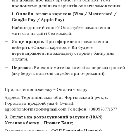
пропонуємо декілька варіантів оплати замовлення:
1. Онлайн-оплата карткою (Visa / Mastercard /
Google Pay / Apple Pay)
Найвигідніший спосіб! Оплачуйте замовлення
миттєво на сайті без комісій.
Як це працює:
При оформленні замовлення
виберіть «Оплата карткою». Ви будете
перенаправлені на захищену сторінку банку для
оплати.
Перевага:
Ви економите на комісії за переказ грошей
(яку беруть поштові служби при отриманні).
Призначення платежу – Оплата товару
Адреса: Тернопільська обл., Чортківський р-н., с.
Горошова, вул.Довбуша 4. G-mail:
agrolifeinformation@gmail.com Телефон: +380976771577
3. Оплата на розрахунковий рахунок (IBAN)
Установа банку – Приват Банк;
Одержувач платежу –
ФОП Гаврилів Назарій