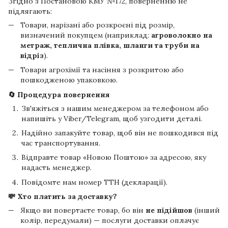
Згідно з Постановою КМУ №172, поверненню не
підлягають:
Товари, нарізані або розкроєні під розмір,
визначений покупцем (наприклад:
агроволокно на
метраж, теплична плівка, шланги та труби на
відріз
).
Товари агрохімії та насіння з розкритою або
пошкодженою упаковкою.
🔄 Процедура повернення
Зв'яжіться з нашим менеджером за телефоном або
напишіть у Viber/Telegram, щоб узгодити деталі.
Надійно запакуйте товар, щоб він не пошкодився під
час транспортування.
Відправте товар «Новою Поштою» за адресою, яку
надасть менеджер.
Повідомте нам номер ТТН (декларації).
💸 Хто платить за доставку?
Якщо ви повертаєте товар, бо він
не підійшов
(інший
колір, передумали) — послуги доставки оплачує