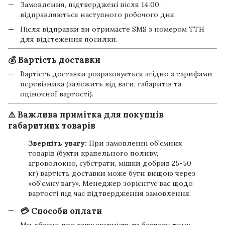
Замовлення, підтверджені після 14:00,
відправляються наступного робочого дня.
Після відправки ви отримаєте SMS з номером ТТН
для відстеження посилки.
💰 Вартість доставки
Вартість доставки розраховується згідно з тарифами
перевізника (залежить від ваги, габаритів та
оціночної вартості).
⚠️ Важлива примітка для покупців
габаритних товарів
Зверніть увагу:
При замовленні об'ємних
товарів (бухти крапельного поливу,
агроволокно, субстрати, мішки добрив 25-50
кг) вартість доставки може бути вищою через
«об'ємну вагу». Менеджер зорієнтує вас щодо
вартості під час підтвердження замовлення.
💳 Способи оплати
Ми дбаємо про вашу зручність та безпеку, тому