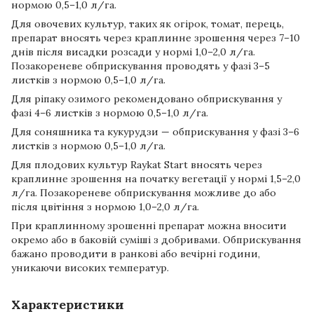
нормою 0,5–1,0 л/га.
Для овочевих культур, таких як огірок, томат, перець,
препарат вносять через краплинне зрошення через 7–10
днів після висадки розсади у нормі 1,0–2,0 л/га.
Позакореневе обприскування проводять у фазі 3–5
листків з нормою 0,5–1,0 л/га.
Для ріпаку озимого рекомендовано обприскування у
фазі 4–6 листків з нормою 0,5–1,0 л/га.
Для соняшника та кукурудзи — обприскування у фазі 3–6
листків з нормою 0,5–1,0 л/га.
Для плодових культур Raykat Start вносять через
краплинне зрошення на початку вегетації у нормі 1,5–2,0
л/га. Позакореневе обприскування можливе до або
після цвітіння з нормою 1,0–2,0 л/га.
При краплинному зрошенні препарат можна вносити
окремо або в баковій суміші з добривами. Обприскування
бажано проводити в ранкові або вечірні години,
уникаючи високих температур.
Характеристики