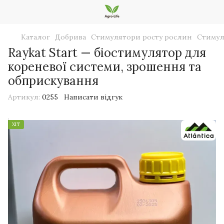
Каталог
Добрива
Стимулятори росту рослин
Стимуля
Raykat Start — біостимулятор для
кореневої системи, зрошення та
обприскування
Артикул:
0255
Написати відгук
ХІТ