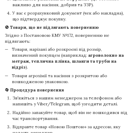
важливо для насіння, добрив та ЗЗР).
У вас є розрахунковий документ (чек або накладна),
що підтверджує покупку.
🚫 Товари, що не підлягають поверненню
Згідно з Постановою КМУ №172, поверненню не
підлягають:
Товари, нарізані або розкроєні під розмір,
визначений покупцем (наприклад:
агроволокно на
метраж, теплична плівка, шланги та труби на
відріз
).
Товари агрохімії та насіння з розкритою або
пошкодженою упаковкою.
🔄 Процедура повернення
Зв'яжіться з нашим менеджером за телефоном або
напишіть у Viber/Telegram, щоб узгодити деталі.
Надійно запакуйте товар, щоб він не пошкодився під
час транспортування.
Відправте товар «Новою Поштою» за адресою, яку
надасть менеджер.