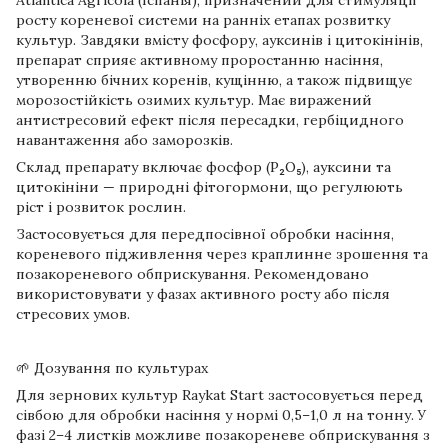
росту кореневої системи на ранніх етапах розвитку
культур. Завдяки вмісту фосфору, ауксинів і цитокінінів,
препарат сприяє активному проростанню насіння,
утворенню бічних коренів, кущінню, а також підвищує
морозостійкість озимих культур. Має виражений
антистресовий ефект після пересадки, гербіцидного
навантаження або заморозків.
Склад препарату включає фосфор (P₂O₅), ауксини та
цитокініни — природні фітогормони, що регулюють
ріст і розвиток рослин.
Застосовується для передпосівної обробки насіння,
кореневого підживлення через краплинне зрошення та
позакореневого обприскування. Рекомендовано
використовувати у фазах активного росту або після
стресових умов.
🌱 Дозування по культурах
Для зернових культур Raykat Start застосовується перед
сівбою для обробки насіння у нормі 0,5–1,0 л на тонну. У
фазі 2–4 листків можливе позакореневе обприскування з