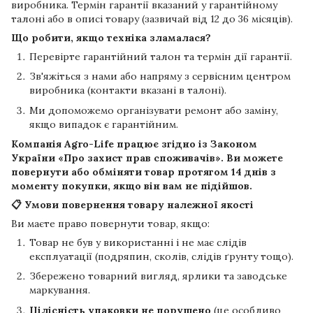
виробника. Термін гарантії вказаний у гарантійному
талоні або в описі товару (зазвичай від 12 до 36 місяців).
Що робити, якщо техніка зламалася?
Перевірте гарантійний талон та термін дії гарантії.
Зв'яжіться з нами або напряму з сервісним центром
виробника (контакти вказані в талоні).
Ми допоможемо організувати ремонт або заміну,
якщо випадок є гарантійним.
Компанія
Agro-Life
працює згідно із Законом
України «Про захист прав споживачів». Ви можете
повернути або обміняти товар протягом
14 днів
з
моменту покупки, якщо він вам не підійшов.
📋 Умови повернення товару належної якості
Ви маєте право повернути товар, якщо:
Товар не був у використанні і не має слідів
експлуатації (подряпин, сколів, слідів ґрунту тощо).
Збережено товарний вигляд, ярлики та заводське
маркування.
Цілісність упаковки не порушено
(це особливо