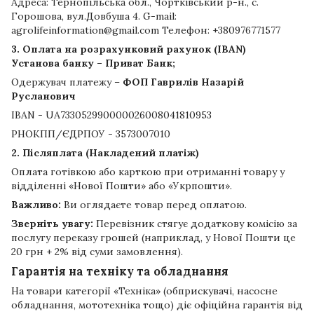
Адреса: Тернопільська обл., Чортківський р-н., с.
Горошова, вул.Довбуша 4. G-mail:
agrolifeinformation@gmail.com Телефон: +380976771577
3. Оплата на розрахунковий рахунок (IBAN)
Установа банку – Приват Банк;
Одержувач платежу –
ФОП Гаврилів Назарій
Русланович
IBAN - UA733052990000026008041810953
РНОКПП/ЄДРПОУ - 3573007010
2. Післяплата (Накладений платіж)
Оплата готівкою або карткою при отриманні товару у
відділенні «Нової Пошти» або «Укрпошти».
Важливо:
Ви оглядаєте товар перед оплатою.
Зверніть увагу:
Перевізник стягує додаткову комісію за
послугу переказу грошей (наприклад, у Нової Пошти це
20 грн + 2% від суми замовлення).
Гарантія на техніку та обладнання
На товари категорії «Техніка» (обприскувачі, насосне
обладнання, мототехніка тощо) діє офіційна гарантія від