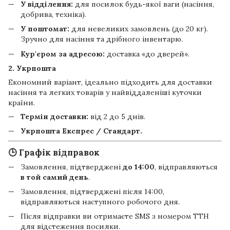
У відділення:
для посилок будь-якої ваги (насіння,
добрива, техніка).
У поштомат:
для невеликих замовлень (до 20 кг).
Зручно для насіння та дрібного інвентарю.
Кур'єром за адресою:
доставка «до дверей».
2. Укрпошта
Економний варіант, ідеально підходить для доставки
насіння та легких товарів у найвіддаленіші куточки
країни.
Термін доставки:
від 2 до 5 днів.
Укрпошта Експрес / Стандарт.
🕒 Графік відправок
Замовлення, підтверджені
до 14:00
, відправляються
в той самий день
.
Замовлення, підтверджені після 14:00,
відправляються наступного робочого дня.
Після відправки ви отримаєте SMS з номером ТТН
для відстеження посилки.