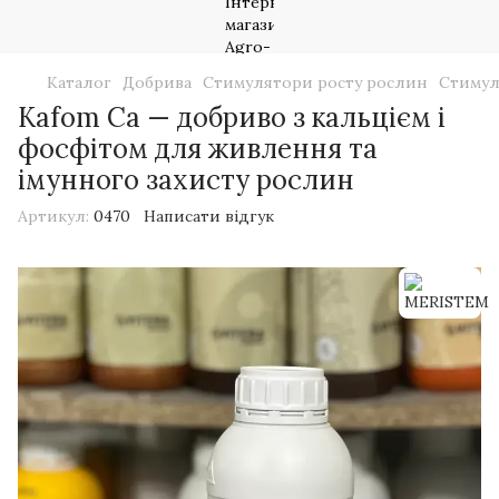
Каталог
Добрива
Стимулятори росту рослин
Стимул
Kafom Ca — добриво з кальцієм і
фосфітом для живлення та
імунного захисту рослин
Артикул:
0470
Написати відгук