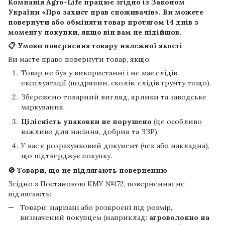
Компанія
Agro-Life
працює згідно із Законом
України «Про захист прав споживачів». Ви можете
повернути або обміняти товар протягом
14 днів
з
моменту покупки, якщо він вам не підійшов.
📋 Умови повернення товару належної якості
Ви маєте право повернути товар, якщо:
Товар не був у використанні і не має слідів
експлуатації (подряпин, сколів, слідів ґрунту тощо).
Збережено товарний вигляд, ярлики та заводське
маркування.
Цілісність упаковки не порушено
(це особливо
важливо для насіння, добрив та ЗЗР).
У вас є розрахунковий документ (чек або накладна),
що підтверджує покупку.
🚫 Товари, що не підлягають поверненню
Згідно з Постановою КМУ №172, поверненню не
підлягають:
Товари, нарізані або розкроєні під розмір,
визначений покупцем (наприклад:
агроволокно на