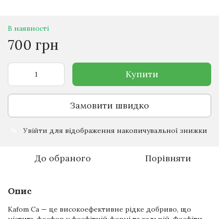
В наявності
700 грн
Купити
Замовити швидко
Увійти
для відображення накопичувальної знижки
%
До обраного
Порівняти
Опис
Kafom Ca — це високоефективне рідке добриво, що
містить фосфор у фосфітній формі та кальцій. Фосфіти