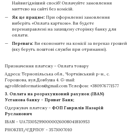
Найвигідніший спосіб! Оплачуйте замовлення
миттєво на сайті без комісій.
Як це працює:
При оформленні замовлення
виберіть «Оплата карткою». Ви будете
перенаправлені на захищену сторінку банку для
оплати.
Перевага:
Ви економите на комісії за переказ грошей
(яку беруть поштові служби при отриманні).
Призначення платежу – Оплата товару
Адреса: Тернопільська обл., Чортківський р-н., с.
Горошова, вул.Довбуша 4. G-mail:
agrolifeinformation@gmail.com Телефон: +380976771577
3. Оплата на розрахунковий рахунок (IBAN)
Установа банку – Приват Банк;
Одержувач платежу –
ФОП Гаврилів Назарій
Русланович
IBAN - UA733052990000026008041810953
РНОКПП/ЄДРПОУ - 3573007010