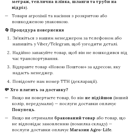
метраж, теплична плівка, шланги та труби на
відріз
).
Товари агрохімії та насіння з розкритою або
пошкодженою упаковкою.
🔄 Процедура повернення
Зв'яжіться з нашим менеджером за телефоном або
напишіть у Viber/Telegram, щоб узгодити деталі.
Надійно запакуйте товар, щоб він не пошкодився під
час транспортування.
Відправте товар «Новою Поштою» за адресою, яку
надасть менеджер.
Повідомте нам номер ТТН (декларації).
💸 Хто платить за доставку?
Якщо ви повертаєте товар, бо він
не підійшов
(інший
колір, передумали) — послуги доставки оплачує
Покупець
.
Якщо ви отримали
бракований товар
або товар, що
не відповідає замовленню (помилка складу) —
послуги доставки оплачує
Магазин Agro-Life
.