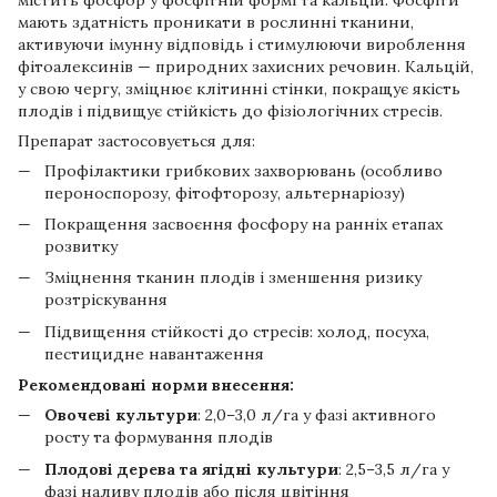
мають здатність проникати в рослинні тканини,
активуючи імунну відповідь і стимулюючи вироблення
фітоалексинів — природних захисних речовин. Кальцій,
у свою чергу, зміцнює клітинні стінки, покращує якість
плодів і підвищує стійкість до фізіологічних стресів.
Препарат застосовується для:
Профілактики грибкових захворювань (особливо
пероноспорозу, фітофторозу, альтернаріозу)
Покращення засвоєння фосфору на ранніх етапах
розвитку
Зміцнення тканин плодів і зменшення ризику
розтріскування
Підвищення стійкості до стресів: холод, посуха,
пестицидне навантаження
Рекомендовані норми внесення:
Овочеві культури
: 2,0–3,0 л/га у фазі активного
росту та формування плодів
Плодові дерева та ягідні культури
: 2,5–3,5 л/га у
фазі наливу плодів або після цвітіння