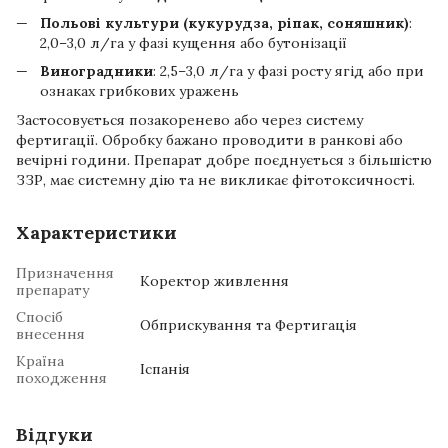
Польові культури (кукурудза, ріпак, соняшник)
:
2,0–3,0 л/га у фазі кущення або бутонізації
Виноградники
: 2,5–3,0 л/га у фазі росту ягід або при
ознаках грибкових уражень
Застосовується позакоренево або через систему
фертигації. Обробку бажано проводити в ранкові або
вечірні години. Препарат добре поєднується з більшістю
ЗЗР, має системну дію та не викликає фітотоксичності.
Характеристики
Призначення
Коректор живлення
препарату
Спосіб
Обприскування та Фертигація
внесення
Країна
Іспанія
походження
Відгуки