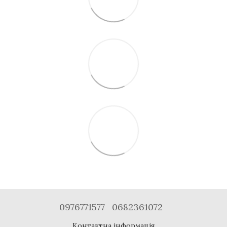
0976771577
0682361072
Контактна інформація