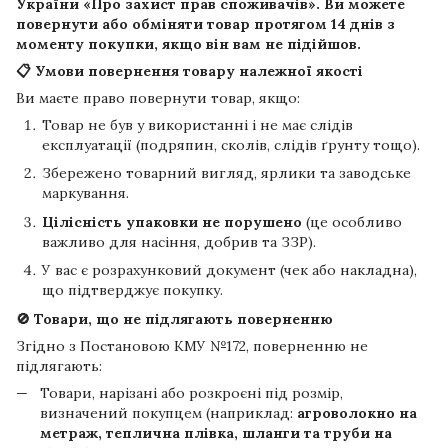
України «Про захист прав споживачів». Ви можете
повернути або обміняти товар протягом
14 днів
з
моменту покупки, якщо він вам не підійшов.
📋 Умови повернення товару належної якості
Ви маєте право повернути товар, якщо:
Товар не був у використанні і не має слідів
експлуатації (подряпин, сколів, слідів ґрунту тощо).
Збережено товарний вигляд, ярлики та заводське
маркування.
Цілісність упаковки не порушено
(це особливо
важливо для насіння, добрив та ЗЗР).
У вас є розрахунковий документ (чек або накладна),
що підтверджує покупку.
🚫 Товари, що не підлягають поверненню
Згідно з Постановою КМУ №172, поверненню не
підлягають:
Товари, нарізані або розкроєні під розмір,
визначений покупцем (наприклад:
агроволокно на
метраж, теплична плівка, шланги та труби на