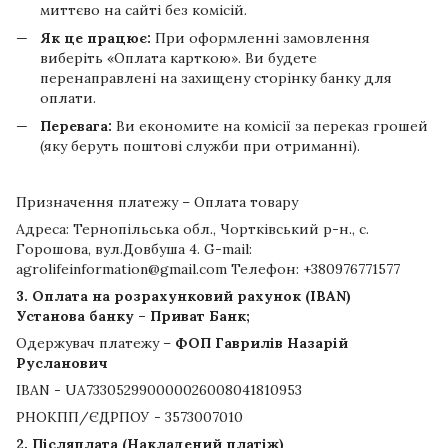
миттєво на сайті без комісій.
Як це працює:
При оформленні замовлення
виберіть «Оплата карткою». Ви будете
перенаправлені на захищену сторінку банку для
оплати.
Перевага:
Ви економите на комісії за переказ грошей
(яку беруть поштові служби при отриманні).
Призначення платежу – Оплата товару
Адреса: Тернопільська обл., Чортківський р-н., с.
Горошова, вул.Довбуша 4. G-mail:
agrolifeinformation@gmail.com Телефон: +380976771577
3. Оплата на розрахунковий рахунок (IBAN)
Установа банку – Приват Банк;
Одержувач платежу –
ФОП Гаврилів Назарій
Русланович
IBAN - UA733052990000026008041810953
РНОКПП/ЄДРПОУ - 3573007010
2. Післяплата (Накладений платіж)