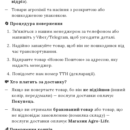
відріз
).
Товари агрохімії та насіння з розкритою або
пошкодженою упаковкою.
🔄 Процедура повернення
Зв'яжіться з нашим менеджером за телефоном або
напишіть у Viber/Telegram, щоб узгодити деталі.
Надійно запакуйте товар, щоб він не пошкодився під
час транспортування.
Відправте товар «Новою Поштою» за адресою, яку
надасть менеджер.
Повідомте нам номер ТТН (декларації).
💸 Хто платить за доставку?
Якщо ви повертаєте товар, бо він
не підійшов
(інший
колір, передумали) — послуги доставки оплачує
Покупець
.
Якщо ви отримали
бракований товар
або товар, що
не відповідає замовленню (помилка складу) —
послуги доставки оплачує
Магазин Agro-Life
.
💰 Повернення коштів