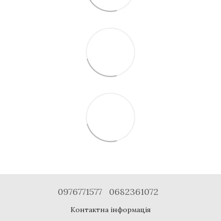
0976771577
0682361072
Контактна інформація