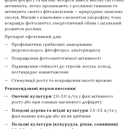
активність, легко проникають у рослинні тканини та
активують синтез фітоалексинів — природних захисних
сполук. Магній є ключовим елементом хлорофілу, тому
покращує фотосинтез, енергетичний обмін і загальний
розвиток рослин.
Препарат ефективний для:
Профілактики грибкових захворювань
(пероноспороз, фітофтороз, альтернаріоз)
Покращення фотосинтетичної активності
Підвищення стійкості до стресів: посуха, холод,
пестицидне навантаження
Стимуляції росту та покращення якості врожаю
Рекомендовані норми внесення:
Овочеві культури
: 2,0–3,0 л/га у фазі активного
росту або при ознаках магнієвого дефіциту
Плодові дерева та ягідні культури
: 2,5–3,5 л/га у
фазі наливу плодів або після цвітіння
Польові культури (кукурудза, ріпак, соняшник)
: