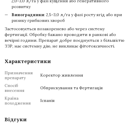
2,0–3,0 л/га у фазі кущення або генеративного
розвитку
Виноградники
: 2,5–3,0 л/га у фазі росту ягід або при
ризику грибкових хвороб
Застосовується позакоренево або через систему
фертигації. Обробку бажано проводити в ранкові або
вечірні години. Препарат добре поєднується з більшістю
ЗЗР, має системну дію, не викликає фітотоксичності.
Характеристики
Призначення
Коректор живлення
препарату
Спосіб
Обприскування та Фертигація
внесення
Країна
Іспанія
походження
Відгуки