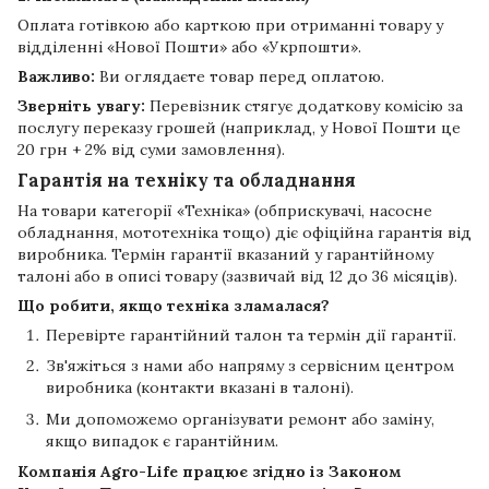
Оплата готівкою або карткою при отриманні товару у
відділенні «Нової Пошти» або «Укрпошти».
Важливо:
Ви оглядаєте товар перед оплатою.
Зверніть увагу:
Перевізник стягує додаткову комісію за
послугу переказу грошей (наприклад, у Нової Пошти це
20 грн + 2% від суми замовлення).
Гарантія на техніку та обладнання
На товари категорії «Техніка» (обприскувачі, насосне
обладнання, мототехніка тощо) діє офіційна гарантія від
виробника. Термін гарантії вказаний у гарантійному
талоні або в описі товару (зазвичай від 12 до 36 місяців).
Що робити, якщо техніка зламалася?
Перевірте гарантійний талон та термін дії гарантії.
Зв'яжіться з нами або напряму з сервісним центром
виробника (контакти вказані в талоні).
Ми допоможемо організувати ремонт або заміну,
якщо випадок є гарантійним.
Компанія
Agro-Life
працює згідно із Законом