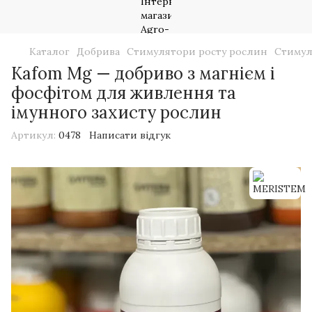
Каталог
Добрива
Стимулятори росту рослин
Стимул
Kafom Mg — добриво з магнієм і
фосфітом для живлення та
імунного захисту рослин
Артикул:
0478
Написати відгук