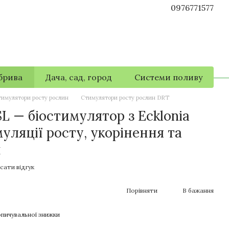
0976771577
брива
Дача, сад, город
Системи поливу
тимулятори росту рослин
Стимулятори росту рослин DRT
SL — біостимулятор з Ecklonia
уляції росту, укорінення та
н
сати відгук
Порівняти
В бажання
пичувальної знижки