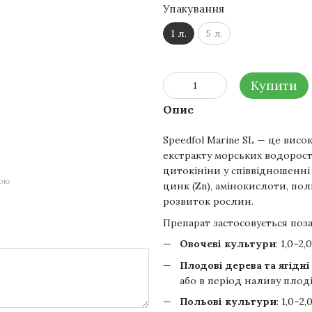
Упакування
1 л.
5 л.
Купити
Опис
Speedfol Marine SL — це вис
екстракту морських водорост
цитокініни у співвідношенні 2
гою
цинк (Zn), амінокислоти, полі
розвиток рослин.
Препарат застосовується поза
Овочеві культури
: 1,0–2
Плодові дерева та ягідн
або в період наливу плод
Польові культури
: 1,0–2