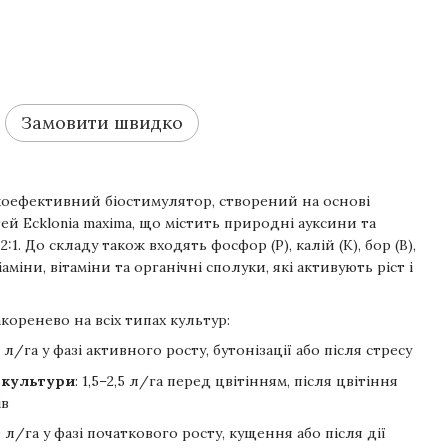
Замовити швидко
окоефективний біостимулятор, створений на основі
ей Ecklonia maxima, що містить природні ауксини та
:1. До складу також входять фосфор (P), калій (K), бор (B),
аміни, вітаміни та органічні сполуки, які активують ріст і
коренево на всіх типах культур:
,0 л/га у фазі активного росту, бутонізації або після стресу
і культури
: 1,5–2,5 л/га перед цвітінням, після цвітіння
ів
,0 л/га у фазі початкового росту, кущення або після дії