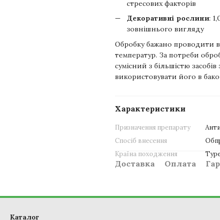
стресових факторів
Декоративні рослини
: 
зовнішнього вигляду
Обробку бажано проводити в 
температур. За потреби обро
сумісний з більшістю засобів
використовувати його в бако
Характеристики
Призначення препарату
Ант
Спосіб внесення
Обп
Країна походження
Тур
Доставка
Оплата
Гар
Каталог