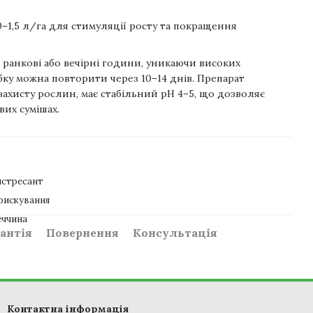
1,0–1,5 л/га для стимуляції росту та покращення
ранкові або вечірні години, уникаючи високих
бку можна повторити через 10–14 днів. Препарат
 захисту рослин, має стабільний pH 4–5, що дозволяє
вих сумішах.
истресант
рискування
еччина
антія
Повернення
Консультація
Контактна інформація