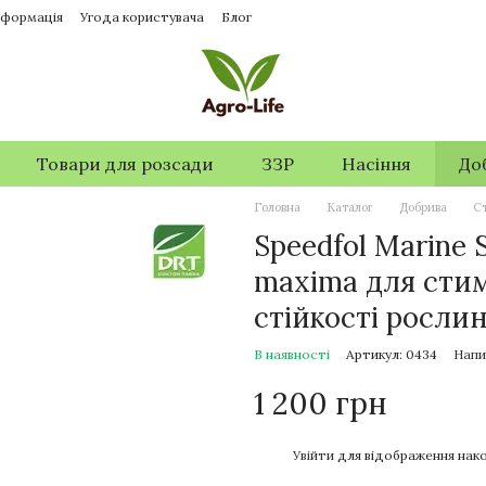
нформація
Угода користувача
Блог
Товари для розсади
ЗЗР
Насіння
До
Головна
Каталог
Добрива
С
Speedfol Marine 
maxima для стим
стійкості росли
В наявності
Артикул: 0434
Напи
1 200 грн
%
Увійти
для відображення нако