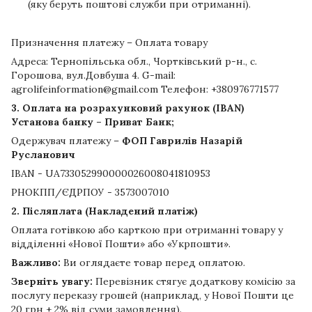
(яку беруть поштові служби при отриманні).
Призначення платежу – Оплата товару
Адреса: Тернопільська обл., Чортківський р-н., с.
Горошова, вул.Довбуша 4. G-mail:
agrolifeinformation@gmail.com Телефон: +380976771577
3. Оплата на розрахунковий рахунок (IBAN)
Установа банку – Приват Банк;
Одержувач платежу –
ФОП Гаврилів Назарій
Русланович
IBAN - UA733052990000026008041810953
РНОКПП/ЄДРПОУ - 3573007010
2. Післяплата (Накладений платіж)
Оплата готівкою або карткою при отриманні товару у
відділенні «Нової Пошти» або «Укрпошти».
Важливо:
Ви оглядаєте товар перед оплатою.
Зверніть увагу:
Перевізник стягує додаткову комісію за
послугу переказу грошей (наприклад, у Нової Пошти це
20 грн + 2% від суми замовлення).