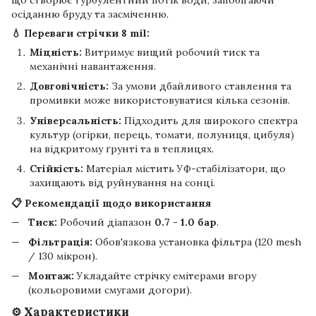
що створює турбулентний потік води, запобігаючи
осіданню бруду та засміченню.
💧 Переваги стрічки 8 mil:
Міцність:
Витримує вищий робочий тиск та
механічні навантаження.
Довговічність:
За умови дбайливого ставлення та
промивки може використовуватися кілька сезонів.
Універсальність:
Підходить для широкого спектра
культур (огірки, перець, томати, полуниця, цибуля)
на відкритому ґрунті та в теплицях.
Стійкість:
Матеріал містить УФ-стабілізатори, що
захищають від руйнування на сонці.
📋 Рекомендації щодо використання
Тиск:
Робочий діапазон
0.7 - 1.0 бар
.
Фільтрація:
Обов'язкова установка фільтра (120 mesh
/ 130 мікрон).
Монтаж:
Укладайте стрічку емітерами вгору
(кольоровими смугами догори).
⚙️ Характеристики