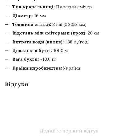
Тип крапельниці:
Плоский емітер
Діаметр:
16 мм
Товщина стінки:
8 mil (0.2032 мм)
Відстань між емітерами (крок):
20 см
Витрата води (вилив):
1.38 л/год
Довжина в бухті:
1000 м
Вага бухти:
~10.6 кг
Країна виробництва:
Україна
Відгуки
Додайте перший відгук