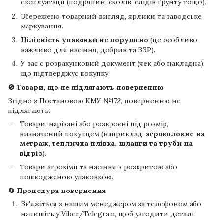
експлуатації (подряпин, сколів, слідів ґрунту тощо).
Збережено товарний вигляд, ярлики та заводське
маркування.
Цілісність упаковки не порушено
(це особливо
важливо для насіння, добрив та ЗЗР).
У вас є розрахунковий документ (чек або накладна),
що підтверджує покупку.
🚫 Товари, що не підлягають поверненню
Згідно з Постановою КМУ №172, поверненню не
підлягають:
Товари, нарізані або розкроєні під розмір,
визначений покупцем (наприклад:
агроволокно на
метраж, теплична плівка, шланги та труби на
відріз
).
Товари агрохімії та насіння з розкритою або
пошкодженою упаковкою.
🔄 Процедура повернення
Зв'яжіться з нашим менеджером за телефоном або
напишіть у Viber/Telegram, щоб узгодити деталі.