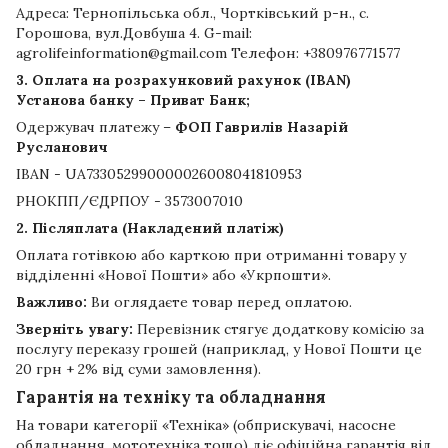
Адреса: Тернопільська обл., Чортківський р-н., с.
Горошова, вул.Довбуша 4. G-mail:
agrolifeinformation@gmail.com Телефон: +380976771577
3. Оплата на розрахунковий рахунок (IBAN)
Установа банку – Приват Банк;
Одержувач платежу –
ФОП Гаврилів Назарій
Русланович
IBAN - UA733052990000026008041810953
РНОКПП/ЄДРПОУ - 3573007010
2. Післяплата (Накладений платіж)
Оплата готівкою або карткою при отриманні товару у
відділенні «Нової Пошти» або «Укрпошти».
Важливо:
Ви оглядаєте товар перед оплатою.
Зверніть увагу:
Перевізник стягує додаткову комісію за
послугу переказу грошей (наприклад, у Нової Пошти це
20 грн + 2% від суми замовлення).
Гарантія на техніку та обладнання
На товари категорії «Техніка» (обприскувачі, насосне
обладнання, мототехніка тощо) діє офіційна гарантія від