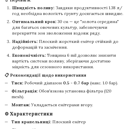
💧 Переваги:
Швидкість поливу:
Завдяки продуктивності 1.38 л/
год необхідна вологість ґрунту досягається швидше.
Оптимальний крок:
30 см — це "золота середина"
для багатьох овочевих культур, забезпечуючи
перекриття зон зволоження вздовж ряду.
Надійність:
Плоский жорсткий емітер стійкий до
деформацій та засмічення.
Економічність:
Товщина 6 mil дозволяє знизити
вартість системи поливу, зберігаючи достатню
міцність для сезонного використання.
📋 Рекомендації щодо використання
Тиск:
Робочий діапазон
0.5 - 0.7 бар
(макс. 1.0 бар).
Фільтрація:
Обов'язкова установка фільтра (120
mesh).
Монтаж:
Укладається емітерами вгору.
⚙️ Характеристики
Тип крапельниці:
Плоский емітер