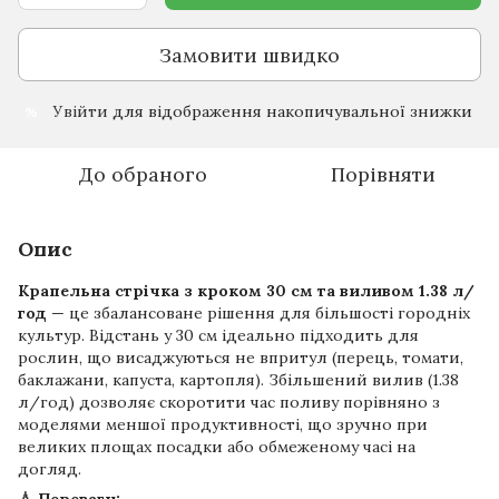
Замовити швидко
Увійти
для відображення накопичувальної знижки
%
До обраного
Порівняти
Опис
Крапельна стрічка з кроком 30 см та виливом 1.38 л/
год
— це збалансоване рішення для більшості городніх
культур. Відстань у 30 см ідеально підходить для
рослин, що висаджуються не впритул (перець, томати,
баклажани, капуста, картопля). Збільшений вилив (1.38
л/год) дозволяє скоротити час поливу порівняно з
моделями меншої продуктивності, що зручно при
великих площах посадки або обмеженому часі на
догляд.