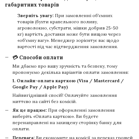
габаритних товарів
Зверніть увагу:
При замовленні об'ємних
товарів (бухти крапельного поливу,
агроволокно, субстрати, мішки добрив 25-50
кг) вартість доставки може бути вищою через
«об'ємну вагу». Менеджер зорієнтує вас щодо
вартості під час підтвердження замовлення.
💳 Способи оплати
Ми дбаємо про вашу зручність та безпеку, тому
пропонуємо декілька варіантів оплати замовлення:
1. Онлайн-оплата карткою (Visa / Mastercard /
Google Pay / Apple Pay)
Найвигідніший спосіб! Оплачуйте замовлення
миттєво на сайті без комісій.
Як це працює:
При оформленні замовлення
виберіть «Оплата карткою». Ви будете
перенаправлені на захищену сторінку банку для
оплати.
Перевага:
Ви економите на комісії за переказ грошей