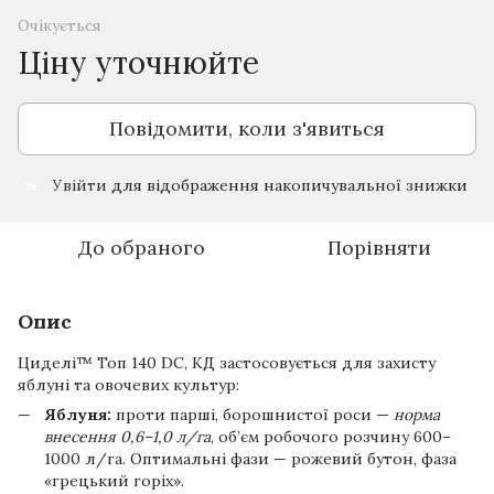
Очікується
Ціну уточнюйте
Повідомити, коли з'явиться
Увійти
для відображення накопичувальної знижки
%
До обраного
Порівняти
Опис
Циделі™ Топ 140 DC, КД застосовується для захисту
яблуні та овочевих культур:
Яблуня:
проти парші, борошнистої роси —
норма
внесення 0,6–1,0 л/га
, об’єм робочого розчину 600–
1000 л/га. Оптимальні фази — рожевий бутон, фаза
«грецький горіх».