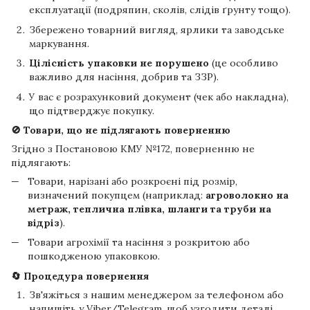
експлуатації (подряпин, сколів, слідів ґрунту тощо).
Збережено товарний вигляд, ярлики та заводське
маркування.
Цілісність упаковки не порушено
(це особливо
важливо для насіння, добрив та ЗЗР).
У вас є розрахунковий документ (чек або накладна),
що підтверджує покупку.
🚫 Товари, що не підлягають поверненню
Згідно з Постановою КМУ №172, поверненню не
підлягають:
Товари, нарізані або розкроєні під розмір,
визначений покупцем (наприклад:
агроволокно на
метраж, теплична плівка, шланги та труби на
відріз
).
Товари агрохімії та насіння з розкритою або
пошкодженою упаковкою.
🔄 Процедура повернення
Зв'яжіться з нашим менеджером за телефоном або
напишіть у Viber/Telegram, щоб узгодити деталі.