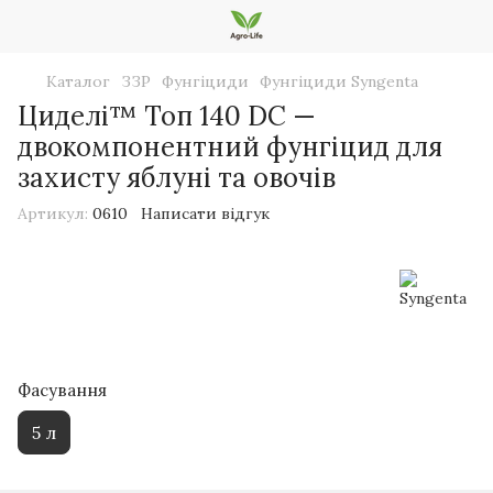
Каталог
ЗЗР
Фунгіциди
Фунгіциди Syngenta
Циделі™ Топ 140 DC —
двокомпонентний фунгіцид для
захисту яблуні та овочів
Артикул:
0610
Написати відгук
Фасування
5 л