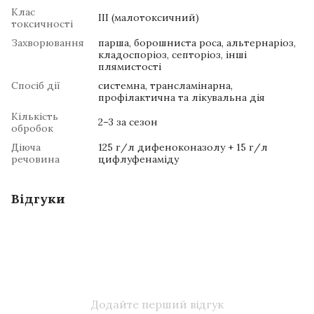
Клас
III (малотоксичний)
токсичності
Захворювання
парша, борошниста роса, альтернаріоз,
кладоспоріоз, септоріоз, інші
плямистості
Спосіб дії
системна, трансламінарна,
профілактична та лікувальна дія
Кількість
2–3 за сезон
обробок
Діюча
125 г/л дифеноконазолу + 15 г/л
речовина
цифлуфенаміду
Відгуки
Додайте перший відгук