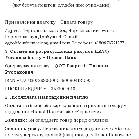
(яку беруть поштові служби при отриманні).
Призначення платежу – Оплата товару
Адреса: Тернопільська обл., Чортківський р-н., с.
Горошова, вул.Довбуша 4. G-mail:
agrolifeinformation@gmail.com Телефон: +380976771577
3. Оплата на розрахунковий рахунок (IBAN)
Установа банку – Приват Банк;
Одержувач платежу –
ФОП Гаврилів Назарій
Русланович
IBAN - UA733052990000026008041810953
РНОКПП/ЄДРПОУ - 3573007010
2. Післяплата (Накладений платіж)
Оплата готівкою або карткою при отриманні товару у
відділенні «Нової Пошти» або «Укрпошти».
Важливо:
Ви оглядаєте товар перед оплатою.
Зверніть увагу:
Перевізник стягує додаткову комісію за
послугу переказу грошей (наприклад, у Нової Пошти це