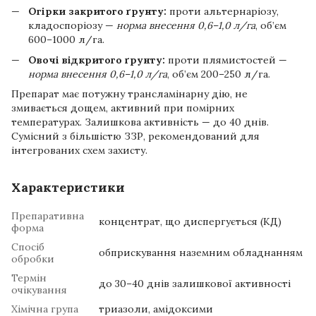
Огірки закритого ґрунту:
проти альтернаріозу,
кладоспоріозу —
норма внесення 0,6–1,0 л/га
, об’єм
600–1000 л/га.
Овочі відкритого ґрунту:
проти плямистостей —
норма внесення 0,6–1,0 л/га
, об’єм 200–250 л/га.
Препарат має потужну трансламінарну дію, не
змивається дощем, активний при помірних
температурах. Залишкова активність — до 40 днів.
Сумісний з більшістю ЗЗР, рекомендований для
інтегрованих схем захисту.
Характеристики
Препаративна
концентрат, що диспергується (КД)
форма
Спосіб
обприскування наземним обладнанням
обробки
Термін
до 30–40 днів залишкової активності
очікування
Хімічна група
триазоли, амідоксими