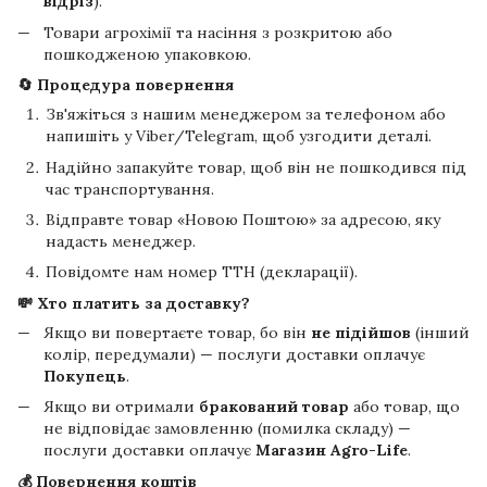
відріз
).
Товари агрохімії та насіння з розкритою або
пошкодженою упаковкою.
🔄 Процедура повернення
Зв'яжіться з нашим менеджером за телефоном або
напишіть у Viber/Telegram, щоб узгодити деталі.
Надійно запакуйте товар, щоб він не пошкодився під
час транспортування.
Відправте товар «Новою Поштою» за адресою, яку
надасть менеджер.
Повідомте нам номер ТТН (декларації).
💸 Хто платить за доставку?
Якщо ви повертаєте товар, бо він
не підійшов
(інший
колір, передумали) — послуги доставки оплачує
Покупець
.
Якщо ви отримали
бракований товар
або товар, що
не відповідає замовленню (помилка складу) —
послуги доставки оплачує
Магазин Agro-Life
.
💰 Повернення коштів