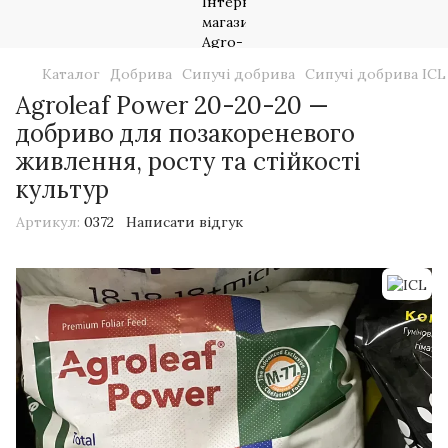
Каталог
Добрива
Сипучі добрива
Сипучі добрива ICL
Agroleaf Power 20-20-20 —
добриво для позакореневого
живлення, росту та стійкості
культур
Артикул:
0372
Написати відгук