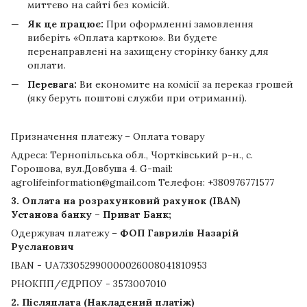
миттєво на сайті без комісій.
Як це працює:
При оформленні замовлення
виберіть «Оплата карткою». Ви будете
перенаправлені на захищену сторінку банку для
оплати.
Перевага:
Ви економите на комісії за переказ грошей
(яку беруть поштові служби при отриманні).
Призначення платежу – Оплата товару
Адреса: Тернопільська обл., Чортківський р-н., с.
Горошова, вул.Довбуша 4. G-mail:
agrolifeinformation@gmail.com Телефон: +380976771577
3. Оплата на розрахунковий рахунок (IBAN)
Установа банку – Приват Банк;
Одержувач платежу –
ФОП Гаврилів Назарій
Русланович
IBAN - UA733052990000026008041810953
РНОКПП/ЄДРПОУ - 3573007010
2. Післяплата (Накладений платіж)