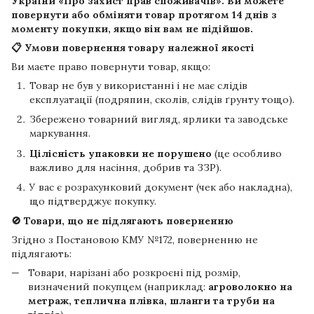
України «Про захист прав споживачів». Ви можете
повернути або обміняти товар протягом
14 днів
з
моменту покупки, якщо він вам не підійшов.
📋 Умови повернення товару належної якості
Ви маєте право повернути товар, якщо:
Товар не був у використанні і не має слідів
експлуатації (подряпин, сколів, слідів ґрунту тощо).
Збережено товарний вигляд, ярлики та заводське
маркування.
Цілісність упаковки не порушено
(це особливо
важливо для насіння, добрив та ЗЗР).
У вас є розрахунковий документ (чек або накладна),
що підтверджує покупку.
🚫 Товари, що не підлягають поверненню
Згідно з Постановою КМУ №172, поверненню не
підлягають:
Товари, нарізані або розкроєні під розмір,
визначений покупцем (наприклад:
агроволокно на
метраж, теплична плівка, шланги та труби на