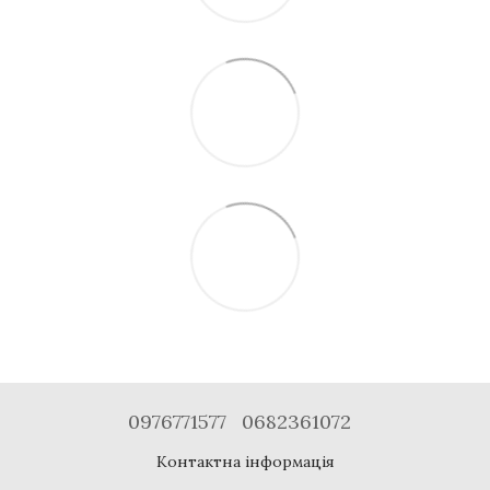
0976771577
0682361072
Контактна інформація