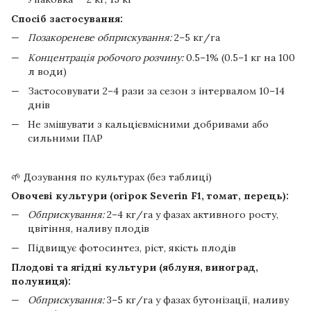
Спосіб застосування:
Позакореневе обприскування:
2–5 кг/га
Концентрація робочого розчину:
0.5–1% (0.5–1 кг на 100
л води)
Застосовувати 2–4 рази за сезон з інтервалом 10–14
днів
Не змішувати з кальцієвмісними добривами або
сильними ПАР
🌱 Дозування по культурах (без таблиці)
Овочеві культури (огірок Severin F1, томат, перець):
Обприскування:
2–4 кг/га у фазах активного росту,
цвітіння, наливу плодів
Підвищує фотосинтез, ріст, якість плодів
Плодові та ягідні культури (яблуня, виноград,
полуниця):
Обприскування:
3–5 кг/га у фазах бутонізації, наливу