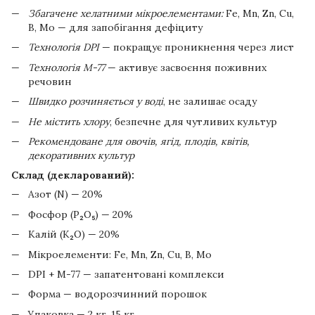
Збагачене хелатними мікроелементами:
Fe, Mn, Zn, Cu,
B, Mo — для запобігання дефіциту
Технологія DPI
— покращує проникнення через лист
Технологія M-77
— активує засвоєння поживних
речовин
Швидко розчиняється у воді
, не залишає осаду
Не містить хлору
, безпечне для чутливих культур
Рекомендоване для овочів, ягід, плодів, квітів,
декоративних культур
Склад (декларований):
Азот (N) — 20%
Фосфор (P₂O₅) — 20%
Калій (K₂O) — 20%
Мікроелементи: Fe, Mn, Zn, Cu, B, Mo
DPI + M-77 — запатентовані комплекси
Форма — водорозчинний порошок
Упаковка — 2 кг, 15 кг