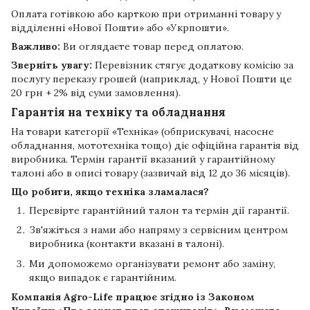
Оплата готівкою або карткою при отриманні товару у
відділенні «Нової Пошти» або «Укрпошти».
Важливо:
Ви оглядаєте товар перед оплатою.
Зверніть увагу:
Перевізник стягує додаткову комісію за
послугу переказу грошей (наприклад, у Нової Пошти це
20 грн + 2% від суми замовлення).
Гарантія на техніку та обладнання
На товари категорії «Техніка» (обприскувачі, насосне
обладнання, мототехніка тощо) діє офіційна гарантія від
виробника. Термін гарантії вказаний у гарантійному
талоні або в описі товару (зазвичай від 12 до 36 місяців).
Що робити, якщо техніка зламалася?
Перевірте гарантійний талон та термін дії гарантії.
Зв'яжіться з нами або напряму з сервісним центром
виробника (контакти вказані в талоні).
Ми допоможемо організувати ремонт або заміну,
якщо випадок є гарантійним.
Компанія
Agro-Life
працює згідно із Законом