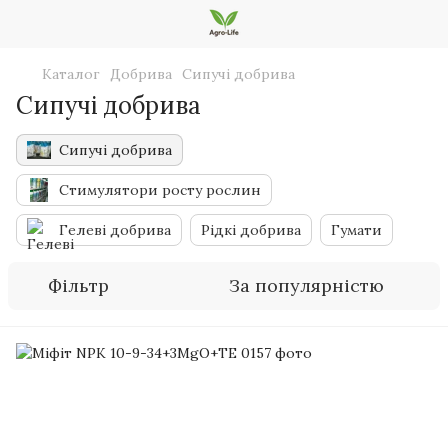
Каталог
Добрива
Сипучі добрива
Сипучі добрива
Сипучі добрива
Стимулятори росту рослин
Гелеві добрива
Рідкі добрива
Гумати
Фільтр
За популярністю