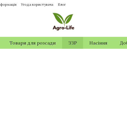
нформація
Угода користувача
Блог
Товари для розсади
ЗЗР
Насіння
До