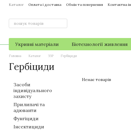
Перейти до основного контенту
Каталог
Оплата і доставка
Обмін та повернення
Контактна і
Укривні матеріали
Біотехнології живлення
Головна
Каталог
ЗЗР
Гербіциди
Гербіциди
Немає товарів
Засоби
індивідуального
захисту
Прилипачі та
адюванти
Фунгіциди
Інсектициди