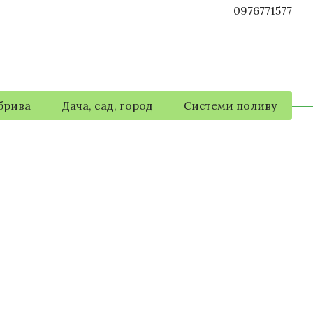
0976771577
брива
Дача, сад, город
Системи поливу