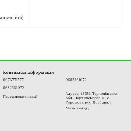
мпресійні)
Контактна інформація
0976771577
0682361072
0682361072
Адреса: 48756, Тернопільська
Передзвонити вам?
обл., Чортківський р-н., с.
Горошова, вул. Довбуша, 4
Мапа проїзду