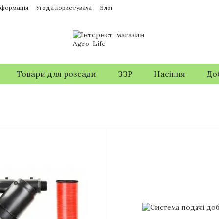
нформація
Угода користувача
Блог
Товари для розсади
ЗЗР
Насіння
До