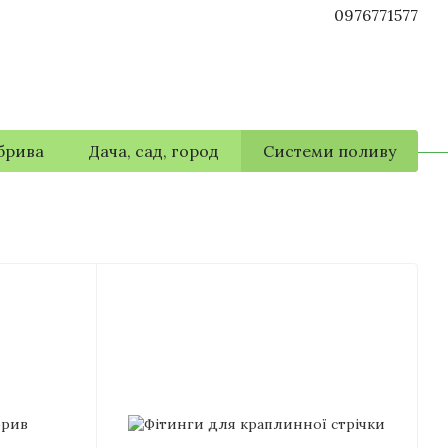
0976771577
брива
Дача, сад, город
Системи поливу