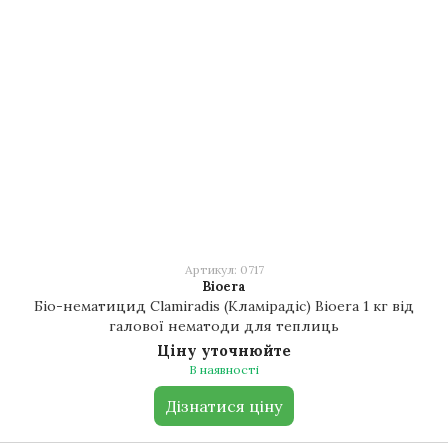
Артикул: 0717
Bioera
Біо-нематицид Clamiradis (Кламірадіс) Bioera 1 кг від
галової нематоди для теплиць
Ціну уточнюйте
В наявності
Дізнатися ціну