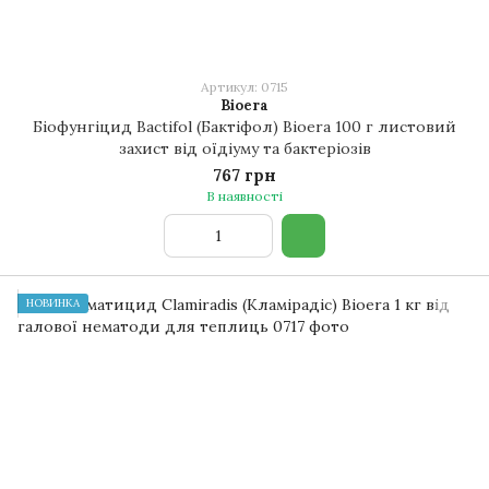
Артикул: 0715
Bioera
Біофунгіцид Bactifol (Бактіфол) Bioera 100 г листовий
захист від оїдіуму та бактеріозів
767 грн
В наявності
НОВИНКА