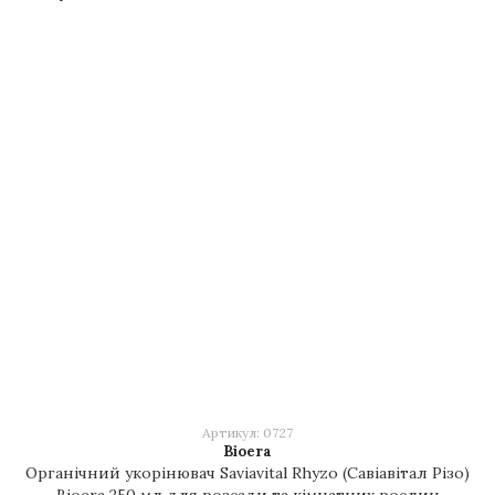
Артикул: 0727
Bioera
Органічний укорінювач Saviavital Rhyzo (Савіавітал Різо)