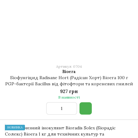
Артикул: 0704
Bioera
Біофунгіцид Radisane Hort (Радісан Хорт) Bioera 100 г
PGP-бактерії Bacillus від фітофтори та кореневих гнилей
927 грн
В наявності
НОВИНКА