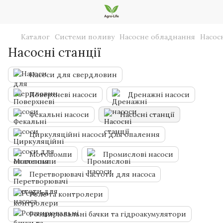
Каталог
Системи поливу
Насосне обладнання
Насосн
Насосні станції
Насоси для свердловин
Поверхневі насоси
Дренажні насоси
Фекальні насоси
Насосні станції
Циркуляційні насоси для опалення
Мотопомпи
Промислові насоси
Перетворювачі частоти для насоса
Реле та контролери
Розширювальні бачки та гідроакумулятори