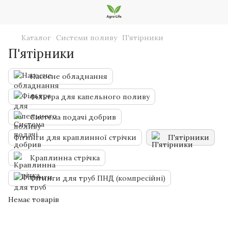
Каталог
Системи поливу
П'ятірники
П'ятірники
Насосне обладнання
Фільтра для капельного поливу
Система подачі добрив
Фітинги для краплинної стрічки
П'ятірники
Краплинна стрічка
Фітинги для труб ПНД (компресійні)
Немає товарів