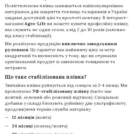
Поліетиленова плівка залишається найпопулярнішим
матеріалом для накриття теплиць та парників в Україні
завдяки доступній ціні та простоті монтажу. В інтернет-
магазині
Agro-Life
ви можете купити професійну плівку,
яка служить не один сезон, а від 2 до 10 років (залежно
від класу стабілізації).
Ми реалізуємо продукцію
виключно заводськими
рулонами
. Це гарантує вам найнижчу ціну за метр
квадратний та впевненість у тому, що ви отримали
оригінальний продукт із заявленою товщиною та
метражем.
Що таке стабілізована плівка?
Звичайна плівка руйнується під сонцем за 3-4 місяці. Ми
пропонуємо
УФ-стабілізовану плівку
(часто має
жовтий, зелений або рожевий відтінок). Спеціальні
добавки у складі блокують руйнівну дію ультрафіолету,
продовжуючи термін служби матеріалу:
12 місяців
(жовта)
24 місяці
(зелена/жовта)