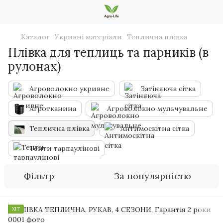
Каталог
Укривні матеріали
Теплична плівка
Плівка для теплиць та парників (в
рулонах)
Агроволокно укривне
Затіняюча сітка
Агротканина
Агроволокно мульчувальне
Теплична плівка
Антимоскітна сітка
Тенти тарпаулінові
Фільтр
За популярністю
ХІТ