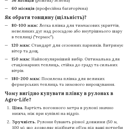
36 місяців
(рожева/зелена)
60 місяців
(професійна багаторічна)
Як обрати товщину (щільність)?
80-100 мкм:
Легка плівка для тимчасових укриттів,
невеликих дуг над розсадою або внутрішнього шару
в теплиці ("термос").
120 мкм:
Стандарт для сезонних парників. Витримує
вітер та дощ.
150 мкм:
Найпопулярніший вибір. Оптимальна для
стаціонарних теплиць, стійка до граду та сильних
вітрів.
180-200 мкм:
Посилена плівка для великих
фермерських теплиць та зимового вирощування.
Чому вигідно купувати плівку в рулонах в
Agro-Life?
Ціна.
Вартість погонного метра в рулоні значно
нижча, ніж при купівлі на відріз.
Зручність.
Рулони бувають різної довжини (50 м,
100 м), що дозволяє підібрати об'єм під ваші потреби