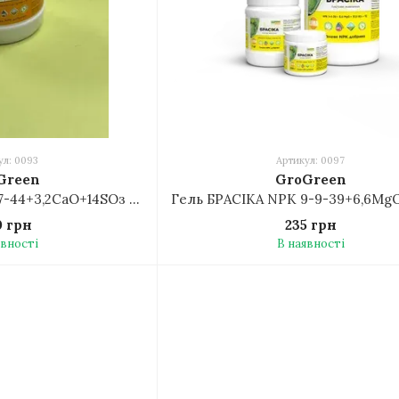
ул: 0093
Артикул: 0097
Green
GroGreen
Гель P-K-S NPK 7-47-44+3,2CaO+14SOз + TE 1кг
0 грн
235 грн
явності
В наявності