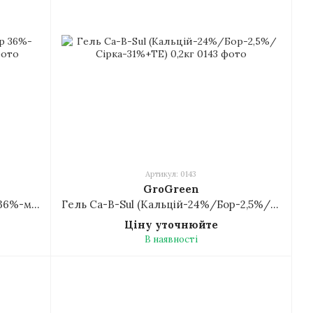
Артикул: 0143
GroGreen
Гель ПРО-АЛГІН (біостимулятор 36%-морс.водоростей) 0,02кг
Гель Ca-B-Sul (Кальцій-24%/Бор-2,5%/Сірка-31%+ТЕ) 0,2кг
Ціну уточнюйте
В наявності