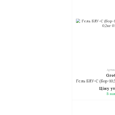
Артик
Gro
Ціну у
В на