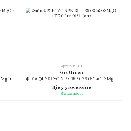
Артикул: 0131
GroGreen
Файв ТЕРРА NPK 12-44-12+6CaO+3MgO + TE 0,2кг
Файв ФРУКТУС NPK 18-9-36+6CaO+3MgO + TE 0,2кг
Ціну уточнюйте
В наявності