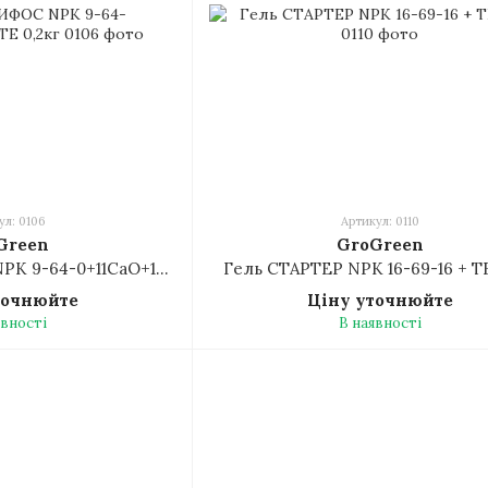
ул: 0106
Артикул: 0110
Green
GroGreen
Гель КАЛЬЦИФОС NPK 9-64-0+11CaO+1MgO + TE 0,2кг
Гель СТАРТЕР NPK 16-69-16 + TE
точнюйте
Ціну уточнюйте
явності
В наявності