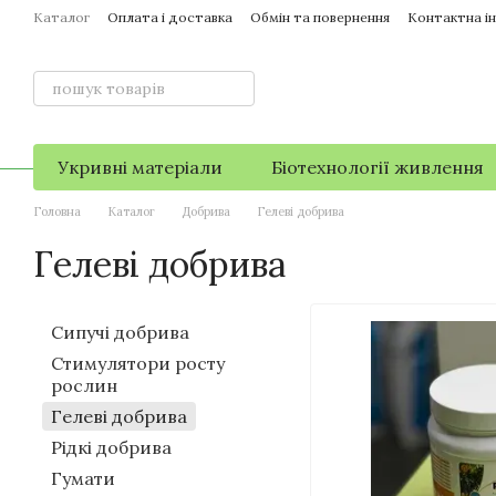
Перейти до основного контенту
Каталог
Оплата і доставка
Обмін та повернення
Контактна і
Укривні матеріали
Біотехнології живлення
Головна
Каталог
Добрива
Гелеві добрива
Гелеві добрива
Сипучі добрива
Стимулятори росту
рослин
Гелеві добрива
Рідкі добрива
Гумати