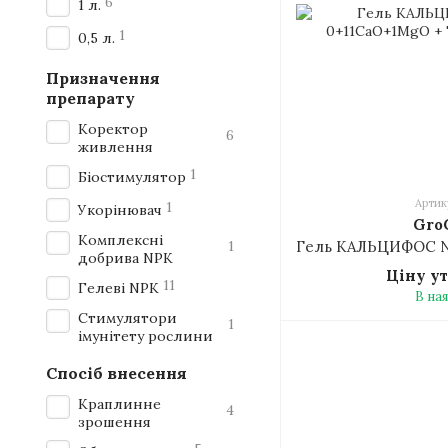
6
1 л.
1
0,5 л.
Призначення
препарату
Коректор
6
живлення
1
Біостимулятор
Артик
1
Укорінювач
Gro
Комплексні
1
добрива NPK
Ціну у
11
Гелеві NPK
В на
Стимулятори
1
імунітету рослини
Спосіб внесення
Краплинне
4
зрошення