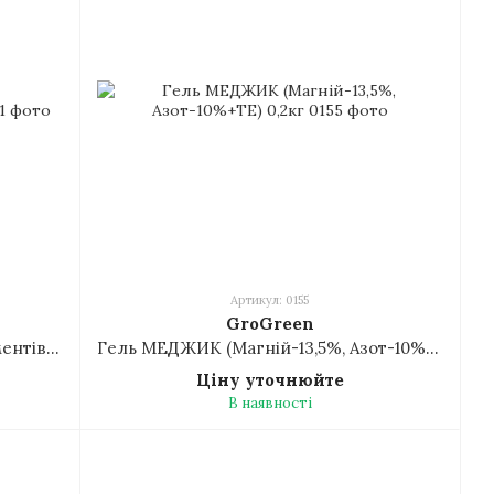
Артикул: 0155
GroGreen
Гель МІКРО (комплекс мікроелементів+гліцин) 0,2кг
Гель МЕДЖИК (Магній-13,5%, Азот-10%+ТЕ) 0,2кг
Ціну уточнюйте
В наявності