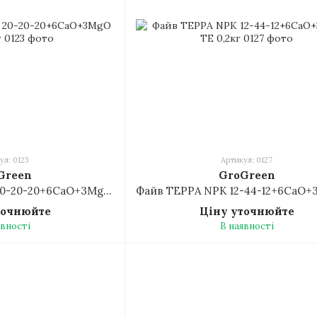
ул: 0123
Артикул: 0127
Green
GroGreen
Файв МУЛЬТІ NPK 20-20-20+6CaO+3MgO + TE 0,2кг
точнюйте
Ціну уточнюйте
явності
В наявності