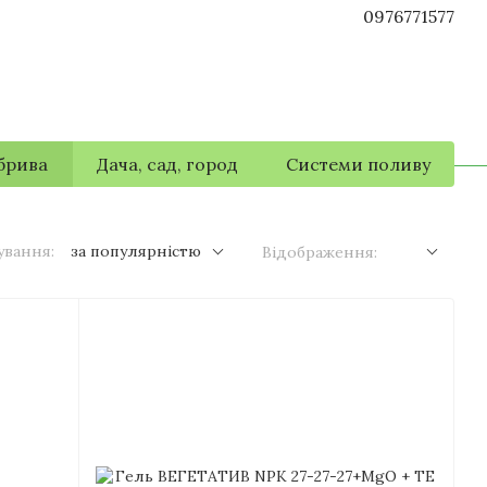
0976771577
брива
Дача, сад, город
Системи поливу
ування:
за популярністю
Відображення: