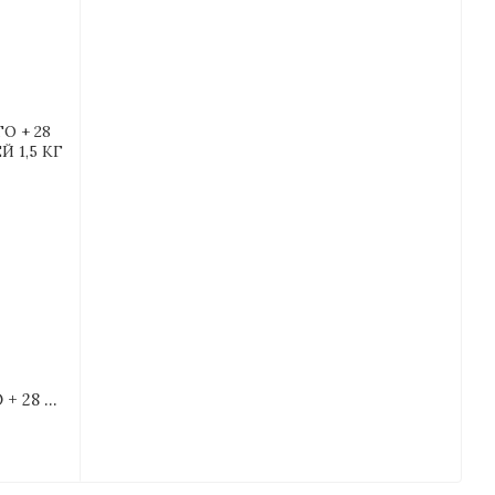
LEDA GEL BALANCE 20-20-20 + ТО + 28 ЕКСТРАКТ МОРСЬКИХ ВОДОРОСТЕЙ 1,5 КГ (1 Л)