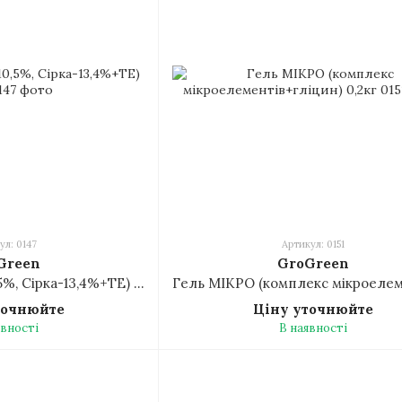
ул: 0147
Артикул: 0151
Green
GroGreen
Гель БЛУ-С (Бор-10,5%, Сірка-13,4%+ТЕ) 0,2кг
точнюйте
Ціну уточнюйте
явності
В наявності