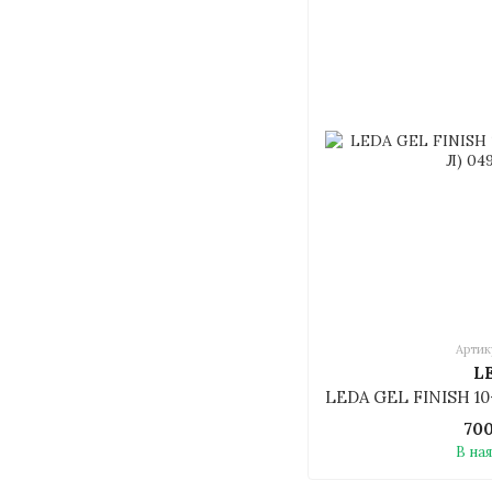
Артик
L
70
В на