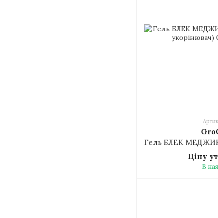
Артик
Gro
Ціну у
В на