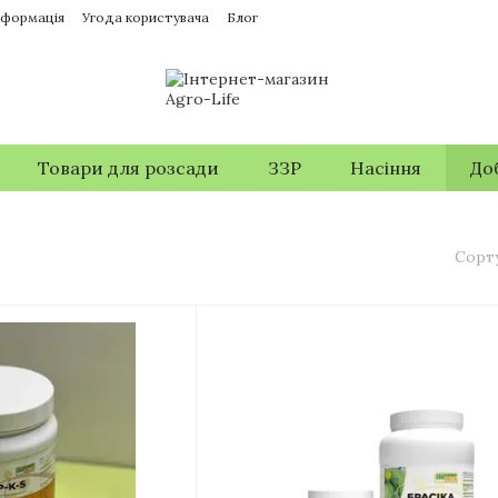
нформація
Угода користувача
Блог
Товари для розсади
ЗЗР
Насіння
До
Сорт