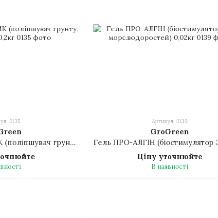
ул: 0135
Артикул: 0139
Green
GroGreen
Гель БЛЕК МЕДЖИК (поліпшувач грунту, укорінювач) 0,2кг
точнюйте
Ціну уточнюйте
явності
В наявності