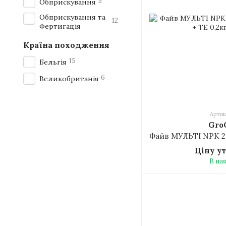
5
Обприскування
Обприскування та
12
Фертигація
Країна походження
15
Бельгія
6
Великобританія
Артик
Gro
Ціну у
В на