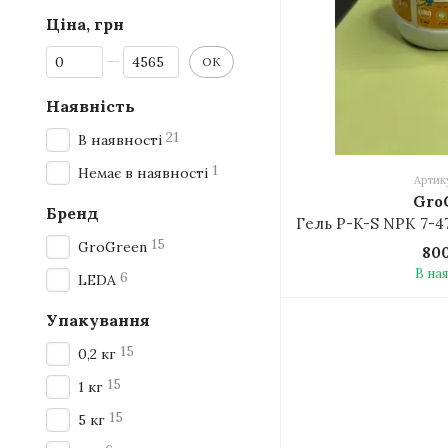
Ціна, грн
Від Ціна, грн
До Ціна, грн
ОК
Наявність
21
В наявності
1
Немає в наявності
Артик
Gro
Бренд
15
GroGreen
80
В на
6
LEDA
Упакування
15
0,2 кг
15
1 кг
15
5 кг