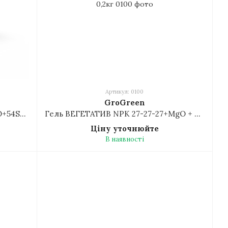
Артикул: 0100
GroGreen
Гель БРАСІКА NPK 9-9-39+6,6MgO+54SOз + TE 0,2кг
Гель ВЕГЕТАТИВ NPK 27-27-27+MgO + TE 0,2кг
Ціну уточнюйте
В наявності