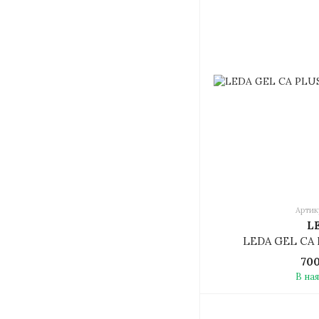
Артик
L
LEDA GEL CA P
70
В на