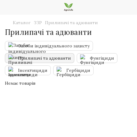
Каталог
ЗЗР
Прилипачі та адюванти
Прилипачі та адюванти
Засоби індивідуального захисту
Прилипачі та адюванти
Фунгіциди
Інсектициди
Гербіциди
Немає товарів