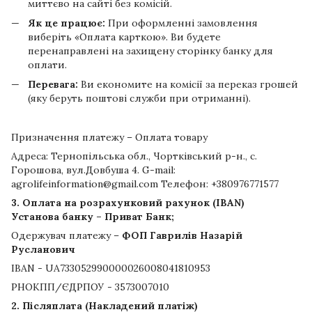
миттєво на сайті без комісій.
Як це працює:
При оформленні замовлення
виберіть «Оплата карткою». Ви будете
перенаправлені на захищену сторінку банку для
оплати.
Перевага:
Ви економите на комісії за переказ грошей
(яку беруть поштові служби при отриманні).
Призначення платежу – Оплата товару
Адреса: Тернопільська обл., Чортківський р-н., с.
Горошова, вул.Довбуша 4. G-mail:
agrolifeinformation@gmail.com Телефон: +380976771577
3. Оплата на розрахунковий рахунок (IBAN)
Установа банку – Приват Банк;
Одержувач платежу –
ФОП Гаврилів Назарій
Русланович
IBAN - UA733052990000026008041810953
РНОКПП/ЄДРПОУ - 3573007010
2. Післяплата (Накладений платіж)