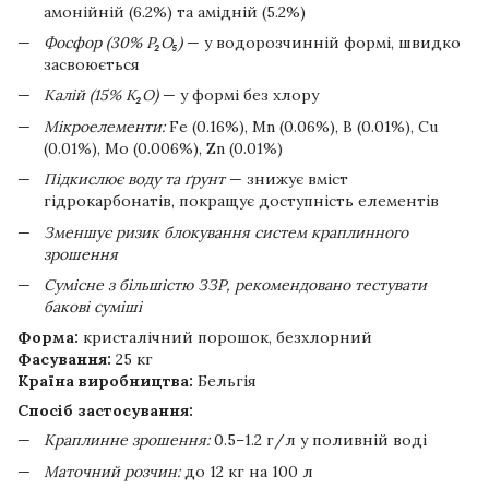
амонійній (6.2%) та амідній (5.2%)
Фосфор (30% P₂O₅)
— у водорозчинній формі, швидко
засвоюється
Калій (15% K₂O)
— у формі без хлору
Мікроелементи:
Fe (0.16%), Mn (0.06%), B (0.01%), Cu
(0.01%), Mo (0.006%), Zn (0.01%)
Підкислює воду та ґрунт
— знижує вміст
гідрокарбонатів, покращує доступність елементів
Зменшує ризик блокування систем краплинного
зрошення
Сумісне з більшістю ЗЗР, рекомендовано тестувати
бакові суміші
Форма:
кристалічний порошок, безхлорний
Фасування:
25 кг
Країна виробництва:
Бельгія
Спосіб застосування:
Краплинне зрошення:
0.5–1.2 г/л у поливній воді
Маточний розчин:
до 12 кг на 100 л