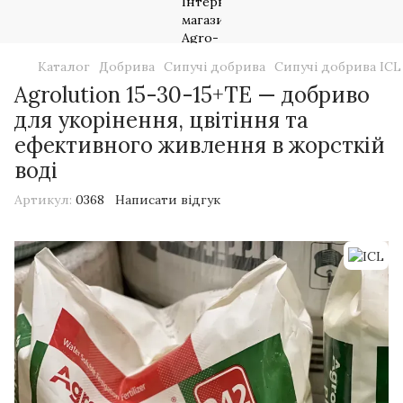
Каталог
Добрива
Сипучі добрива
Сипучі добрива ICL
Agrolution 15-30-15+TE — добриво
для укорінення, цвітіння та
ефективного живлення в жорсткій
воді
Артикул:
0368
Написати відгук