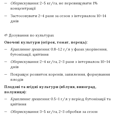
Обприскування:
2–5 кг/га, не перевищувати 1%
концентрації
Застосовувати 2–4 рази за сезон з інтервалом 10–14
днів
🌱 Дозування по культурах
Овочеві культури (огірок, томат, перець):
Краплинне зрошення:
0.8–1.2 г/л у фазах укорінення,
бутонізації, цвітіння
Обприскування:
2–4 кг/га, 2–3 рази з інтервалом 10–14
днів
Покращує розвиток коренів, запилення, формування
плодів
Плодові та ягідні культури (яблуня, виноград,
полуниця):
Краплинне зрошення:
0.5–1 г/л у період бутонізації та
цвітіння
Обприскування:
3–5 кг/га, 2–3 обробки за сезон