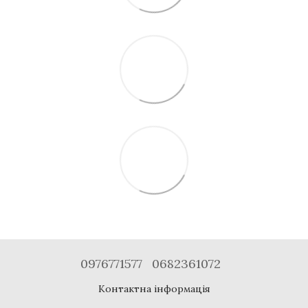
0976771577
0682361072
Контактна інформація