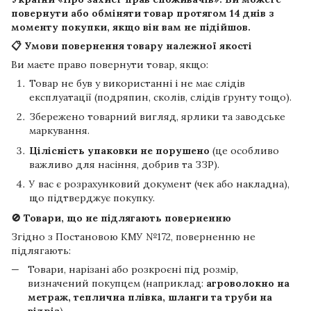
повернути або обміняти товар протягом
14 днів
з
моменту покупки, якщо він вам не підійшов.
📋 Умови повернення товару належної якості
Ви маєте право повернути товар, якщо:
Товар не був у використанні і не має слідів
експлуатації (подряпин, сколів, слідів ґрунту тощо).
Збережено товарний вигляд, ярлики та заводське
маркування.
Цілісність упаковки не порушено
(це особливо
важливо для насіння, добрив та ЗЗР).
У вас є розрахунковий документ (чек або накладна),
що підтверджує покупку.
🚫 Товари, що не підлягають поверненню
Згідно з Постановою КМУ №172, поверненню не
підлягають:
Товари, нарізані або розкроєні під розмір,
визначений покупцем (наприклад:
агроволокно на
метраж, теплична плівка, шланги та труби на
відріз
).