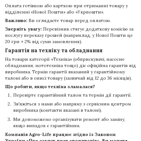
Оплата готівкою або карткою при отриманні товару у
відділенні «Нової Пошти» або «Укрпошти».
Важливо:
Ви оглядаєте товар перед оплатою.
Зверніть увагу:
Перевізник стягує додаткову комісію за
послугу переказу грошей (наприклад, у Нової Пошти це
20 грн + 2% від суми замовлення).
Гарантія на техніку та обладнання
На товари категорії «Техніка» (обприскувачі, насосне
обладнання, мототехніка тощо) діє офіційна гарантія від
виробника. Термін гарантії вказаний у гарантійному
талоні або в описі товару (зазвичай від 12 до 36 місяців).
Що робити, якщо техніка зламалася?
Перевірте гарантійний талон та термін дії гарантії.
Зв'яжіться з нами або напряму з сервісним центром
виробника (контакти вказані в талоні).
Ми допоможемо організувати ремонт або заміну,
якщо випадок є гарантійним.
Компанія
Agro-Life
працює згідно із Законом
України «Про захист прав споживачів». Ви можете