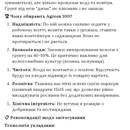
зупиняється), але вільно пропускає воду та повітря.
Ґрунт під нею "дихає", не пліснявіє і не закисає.
🏆 Чому обирають Agreen 100?
Надміцність:
По ній можна сміливо ходити у
робочому взутті, возити тачки з урожаєм, ставити
важкі контейнери з саджанцями. Вона не
протирається і не рветься.
Економія води:
Зменшує випаровування вологи з
ґрунту на 40-50%. Це критично важливо для
вологолюбних культур (лохина, полуниця).
Чистота:
Ягода не контактує з землею. Відсутність
бруду на плодах підвищує їх товарну вартість.
Розмітка:
Тканина має чіткі зелені смуги-маркери
(зазвичай квадрати 15х15 см), що дозволяє рівно
висаджувати рослини без додаткових вимірювань.
Хімічна інертність:
Не вступає в реакцію з
добривами та пестицидами.
📋 Рекомендації щодо застосування
Технологія укладання: