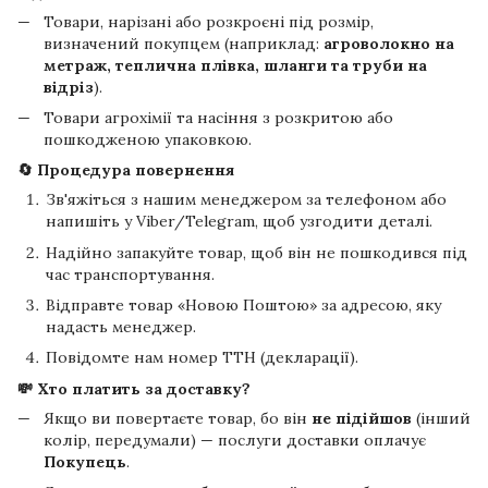
Товари, нарізані або розкроєні під розмір,
визначений покупцем (наприклад:
агроволокно на
метраж, теплична плівка, шланги та труби на
відріз
).
Товари агрохімії та насіння з розкритою або
пошкодженою упаковкою.
🔄 Процедура повернення
Зв'яжіться з нашим менеджером за телефоном або
напишіть у Viber/Telegram, щоб узгодити деталі.
Надійно запакуйте товар, щоб він не пошкодився під
час транспортування.
Відправте товар «Новою Поштою» за адресою, яку
надасть менеджер.
Повідомте нам номер ТТН (декларації).
💸 Хто платить за доставку?
Якщо ви повертаєте товар, бо він
не підійшов
(інший
колір, передумали) — послуги доставки оплачує
Покупець
.