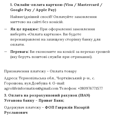
1. Онлайн-оплата карткою (Visa / Mastercard /
Google Pay / Apple Pay)
Найвигідніший спосіб! Оплачуйте замовлення
миттєво на сайті без комісій.
Як це працює:
При оформленні замовлення
виберіть «Оплата карткою». Ви будете
перенаправлені на захищену сторінку банку для
оплати.
Перевага:
Ви економите на комісії за переказ грошей
(яку беруть поштові служби при отриманні).
Призначення платежу – Оплата товару
Адреса: Тернопільська обл., Чортківський р-н., с.
Горошова, вул.Довбуша 4. G-mail:
agrolifeinformation@gmail.com Телефон: +380976771577
3. Оплата на розрахунковий рахунок (IBAN)
Установа банку – Приват Банк;
Одержувач платежу –
ФОП Гаврилів Назарій
Русланович