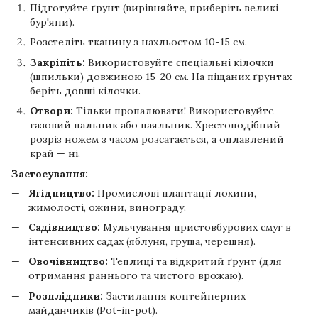
Підготуйте ґрунт (вирівняйте, приберіть великі
бур'яни).
Розстеліть тканину з нахльостом 10-15 см.
Закріпіть:
Використовуйте спеціальні кілочки
(шпильки) довжиною 15-20 см. На піщаних ґрунтах
беріть довші кілочки.
Отвори:
Тільки пропалювати! Використовуйте
газовий пальник або паяльник. Хрестоподібний
розріз ножем з часом розсатається, а оплавлений
край — ні.
Застосування:
Ягідництво:
Промислові плантації лохини,
жимолості, ожини, винограду.
Садівництво:
Мульчування пристовбурових смуг в
інтенсивних садах (яблуня, груша, черешня).
Овочівництво:
Теплиці та відкритий ґрунт (для
отримання раннього та чистого врожаю).
Розплідники:
Застилання контейнерних
майданчиків (Pot-in-pot).