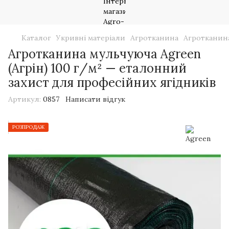
Каталог
Укривні матеріали
Агротканина
Агротканин
Агротканина мульчуюча Agreen
(Агрін) 100 г/м² — еталонний
захист для професійних ягідників
Артикул:
0857
Написати відгук
РОЗПРОДАЖ