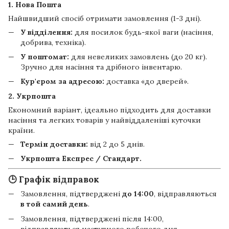
1. Нова Пошта
Найшвидший спосіб отримати замовлення (1-3 дні).
У відділення:
для посилок будь-якої ваги (насіння,
добрива, техніка).
У поштомат:
для невеликих замовлень (до 20 кг).
Зручно для насіння та дрібного інвентарю.
Кур'єром за адресою:
доставка «до дверей».
2. Укрпошта
Економний варіант, ідеально підходить для доставки
насіння та легких товарів у найвіддаленіші куточки
країни.
Термін доставки:
від 2 до 5 днів.
Укрпошта Експрес / Стандарт.
🕒 Графік відправок
Замовлення, підтверджені
до 14:00
, відправляються
в той самий день
.
Замовлення, підтверджені після 14:00,
відправляються наступного робочого дня.