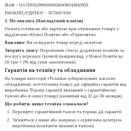
IBAN - UA733052990000026008041810953
РНОКПП/ЄДРПОУ - 3573007010
2. Післяплата (Накладений платіж)
Оплата готівкою або карткою при отриманні товару у
відділенні «Нової Пошти» або «Укрпошти».
Важливо:
Ви оглядаєте товар перед оплатою.
Зверніть увагу:
Перевізник стягує додаткову комісію за
послугу переказу грошей (наприклад, у Нової Пошти це
20 грн + 2% від суми замовлення).
Гарантія на техніку та обладнання
На товари категорії «Техніка» (обприскувачі, насосне
обладнання, мототехніка тощо) діє офіційна гарантія від
виробника. Термін гарантії вказаний у гарантійному
талоні або в описі товару (зазвичай від 12 до 36 місяців).
Що робити, якщо техніка зламалася?
Перевірте гарантійний талон та термін дії гарантії.
Зв'яжіться з нами або напряму з сервісним центром
виробника (контакти вказані в талоні).