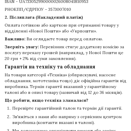
IBAN - UA733052990000026008041810953
РНОКПП/ЄДРПОУ - 3573007010
2. Післяплата (Накладений платіж)
Оплата готівкою або карткою при отриманні товару у
відділенні «Нової Пошти» або «Укрпошти».
Важливо:
Ви оглядаєте товар перед оплатою.
Зверніть увагу:
Перевізник стягує додаткову комісію за
послугу переказу грошей (наприклад, у Нової Пошти це
20 грн + 2% від суми замовлення).
Гарантія на техніку та обладнання
На товари категорії «Техніка» (обприскувачі, насосне
обладнання, мототехніка тощо) діє офіційна гарантія від
виробника. Термін гарантії вказаний у гарантійному
талоні або в описі товару (зазвичай від 12 до 36 місяців).
Що робити, якщо техніка зламалася?
Перевірте гарантійний талон та термін дії гарантії.
Зв'яжіться з нами або напряму з сервісним центром
виробника (контакти вказані в талоні).
Ми допоможемо організувати ремонт або заміну,