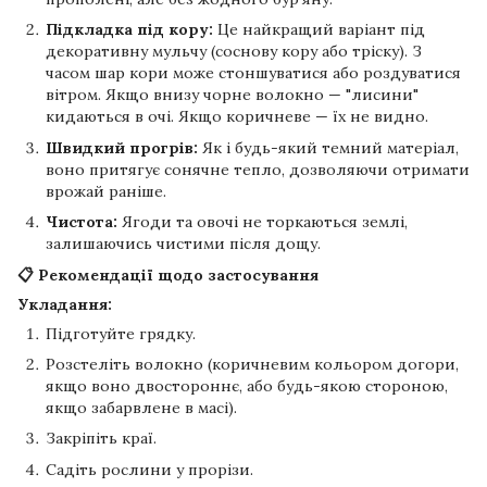
Підкладка під кору:
Це найкращий варіант під
декоративну мульчу (соснову кору або тріску). З
часом шар кори може стоншуватися або роздуватися
вітром. Якщо внизу чорне волокно — "лисини"
кидаються в очі. Якщо коричневе — їх не видно.
Швидкий прогрів:
Як і будь-який темний матеріал,
воно притягує сонячне тепло, дозволяючи отримати
врожай раніше.
Чистота:
Ягоди та овочі не торкаються землі,
залишаючись чистими після дощу.
📋 Рекомендації щодо застосування
Укладання:
Підготуйте грядку.
Розстеліть волокно (коричневим кольором догори,
якщо воно двостороннє, або будь-якою стороною,
якщо забарвлене в масі).
Закріпіть краї.
Садіть рослини у прорізи.