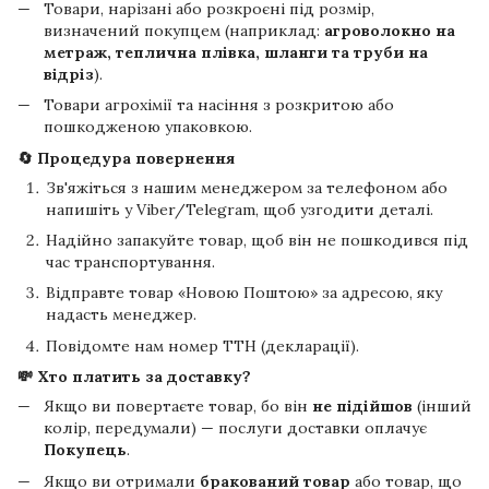
Товари, нарізані або розкроєні під розмір,
визначений покупцем (наприклад:
агроволокно на
метраж, теплична плівка, шланги та труби на
відріз
).
Товари агрохімії та насіння з розкритою або
пошкодженою упаковкою.
🔄 Процедура повернення
Зв'яжіться з нашим менеджером за телефоном або
напишіть у Viber/Telegram, щоб узгодити деталі.
Надійно запакуйте товар, щоб він не пошкодився під
час транспортування.
Відправте товар «Новою Поштою» за адресою, яку
надасть менеджер.
Повідомте нам номер ТТН (декларації).
💸 Хто платить за доставку?
Якщо ви повертаєте товар, бо він
не підійшов
(інший
колір, передумали) — послуги доставки оплачує
Покупець
.
Якщо ви отримали
бракований товар
або товар, що