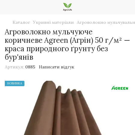
Каталог
Укривні матеріали
Агроволокно мульчуваль
Агроволокно мульчуюче
коричневе Agreen (Агрін) 50 г/м² —
краса природного ґрунту без
бур'янів
Артикул:
0885
Написати відгук
НОВИНКА