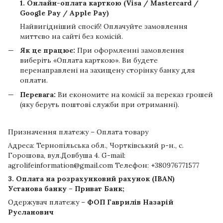
1. Онлайн-оплата карткою (Visa / Mastercard /
Google Pay / Apple Pay)
Найвигідніший спосіб! Оплачуйте замовлення
миттєво на сайті без комісій.
Як це працює:
При оформленні замовлення
виберіть «Оплата карткою». Ви будете
перенаправлені на захищену сторінку банку для
оплати.
Перевага:
Ви економите на комісії за переказ грошей
(яку беруть поштові служби при отриманні).
Призначення платежу – Оплата товару
Адреса: Тернопільська обл., Чортківський р-н., с.
Горошова, вул.Довбуша 4. G-mail:
agrolifeinformation@gmail.com Телефон: +380976771577
3. Оплата на розрахунковий рахунок (IBAN)
Установа банку – Приват Банк;
Одержувач платежу –
ФОП Гаврилів Назарій
Русланович