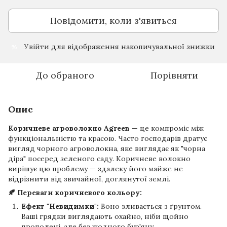
Повідомити, коли з'явиться
Увійти
для відображення накопичувальної знижки
%
До обраного
Порівняти
Опис
Коричневе агроволокно Agreen
— це компроміс між
функціональністю та красою. Часто господарів дратує
вигляд чорного агроволокна, яке виглядає як "чорна
діра" посеред зеленого саду. Коричневе волокно
вирішує цю проблему — здалеку його майже не
відрізнити від звичайної, доглянутої землі.
🍂 Переваги коричневого кольору:
Ефект "Невидимки":
Воно зливається з ґрунтом.
Ваші грядки виглядають охайно, ніби щойно
прополені, але без жодного бур'яну.