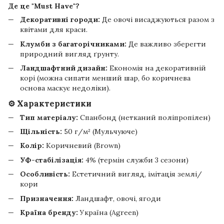
Де це "Must Have"?
Декоративні городи:
Де овочі висаджуються разом з
квітами для краси.
Клумби з багаторічниками:
Де важливо зберегти
природний вигляд ґрунту.
Ландшафтний дизайн:
Економія на декоративній
корі (можна сипати менший шар, бо коричнева
основа маскує недоліки).
⚙️ Характеристики
Тип матеріалу:
Спанбонд (нетканий поліпропілен)
Щільність:
50 г/м² (Мульчуюче)
Колір:
Коричневий (Brown)
УФ-стабілізація:
4% (термін служби 3 сезони)
Особливість:
Естетичний вигляд, імітація землі/
кори
Призначення:
Ландшафт, овочі, ягоди
Країна бренду:
Україна (Agreen)