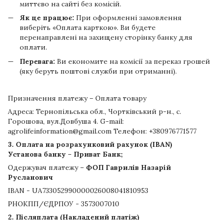
миттєво на сайті без комісій.
Як це працює:
При оформленні замовлення
виберіть «Оплата карткою». Ви будете
перенаправлені на захищену сторінку банку для
оплати.
Перевага:
Ви економите на комісії за переказ грошей
(яку беруть поштові служби при отриманні).
Призначення платежу – Оплата товару
Адреса: Тернопільська обл., Чортківський р-н., с.
Горошова, вул.Довбуша 4. G-mail:
agrolifeinformation@gmail.com Телефон: +380976771577
3. Оплата на розрахунковий рахунок (IBAN)
Установа банку – Приват Банк;
Одержувач платежу –
ФОП Гаврилів Назарій
Русланович
IBAN - UA733052990000026008041810953
РНОКПП/ЄДРПОУ - 3573007010
2. Післяплата (Накладений платіж)