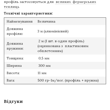
профіль застосовується для
великих фермерських
теплиць
Технічні характеристики:
Найменування
Величина
Довжина
3 м (алюмінієвий)
профілю:
2 м (1 шт. в один профіль)
Довжина
(оцинкована з пластиковим
пружини:
обплетенням)
Товщина:
0,5 мм
Ширина
300 мм
Висота:
11 мм
Вага:
500 гр-1м/пог. (профіль + пружна)
Відгуки