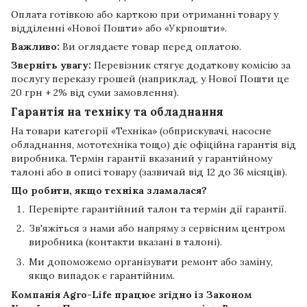
Оплата готівкою або карткою при отриманні товару у
відділенні «Нової Пошти» або «Укрпошти».
Важливо:
Ви оглядаєте товар перед оплатою.
Зверніть увагу:
Перевізник стягує додаткову комісію за
послугу переказу грошей (наприклад, у Нової Пошти це
20 грн + 2% від суми замовлення).
Гарантія на техніку та обладнання
На товари категорії «Техніка» (обприскувачі, насосне
обладнання, мототехніка тощо) діє офіційна гарантія від
виробника. Термін гарантії вказаний у гарантійному
талоні або в описі товару (зазвичай від 12 до 36 місяців).
Що робити, якщо техніка зламалася?
Перевірте гарантійний талон та термін дії гарантії.
Зв'яжіться з нами або напряму з сервісним центром
виробника (контакти вказані в талоні).
Ми допоможемо організувати ремонт або заміну,
якщо випадок є гарантійним.
Компанія
Agro-Life
працює згідно із Законом