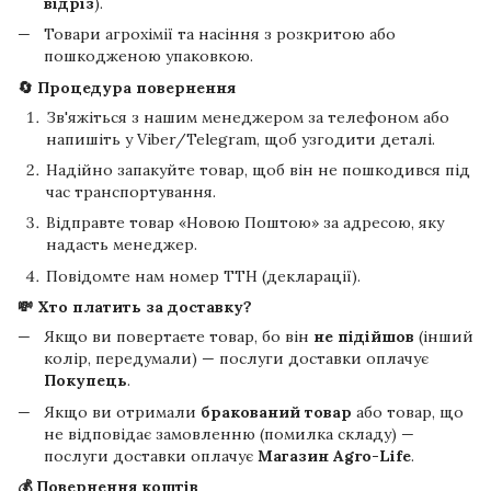
відріз
).
Товари агрохімії та насіння з розкритою або
пошкодженою упаковкою.
🔄 Процедура повернення
Зв'яжіться з нашим менеджером за телефоном або
напишіть у Viber/Telegram, щоб узгодити деталі.
Надійно запакуйте товар, щоб він не пошкодився під
час транспортування.
Відправте товар «Новою Поштою» за адресою, яку
надасть менеджер.
Повідомте нам номер ТТН (декларації).
💸 Хто платить за доставку?
Якщо ви повертаєте товар, бо він
не підійшов
(інший
колір, передумали) — послуги доставки оплачує
Покупець
.
Якщо ви отримали
бракований товар
або товар, що
не відповідає замовленню (помилка складу) —
послуги доставки оплачує
Магазин Agro-Life
.
💰 Повернення коштів