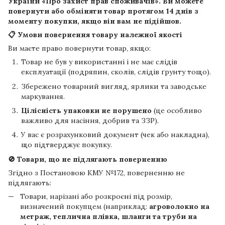
України «Про захист прав споживачів». Ви можете
повернути або обміняти товар протягом
14 днів
з
моменту покупки, якщо він вам не підійшов.
📋 Умови повернення товару належної якості
Ви маєте право повернути товар, якщо:
Товар не був у використанні і не має слідів
експлуатації (подряпин, сколів, слідів ґрунту тощо).
Збережено товарний вигляд, ярлики та заводське
маркування.
Цілісність упаковки не порушено
(це особливо
важливо для насіння, добрив та ЗЗР).
У вас є розрахунковий документ (чек або накладна),
що підтверджує покупку.
🚫 Товари, що не підлягають поверненню
Згідно з Постановою КМУ №172, поверненню не
підлягають:
Товари, нарізані або розкроєні під розмір,
визначений покупцем (наприклад:
агроволокно на
метраж, теплична плівка, шланги та труби на