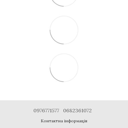
0976771577
0682361072
Контактна інформація