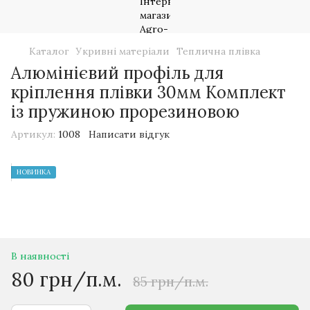
Каталог
Укривні матеріали
Теплична плівка
Алюмінієвий профіль для
кріплення плівки 30мм Комплект
із пружиною прорезиновою
Артикул:
1008
Написати відгук
НОВИНКА
В наявності
80 грн/п.м.
85 грн/п.м.