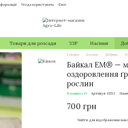
нформація
Угода користувача
Блог
Товари для розсади
ЗЗР
Насіння
До
Головна
Каталог
Добрива
Рі
Байкал ЕМ® — мі
оздоровлення ґр
рослин
В наявності
Артикул: 0552
Напи
700 грн
%
Увійти
для відображення нако