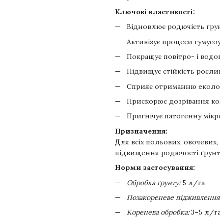
Ключові властивості:
Відновлює родючість ґрун
Активізує процеси гумусо
Покращує повітро- і водо
Підвищує стійкість рослин
Сприяє отриманню еколог
Прискорює дозрівання ко
Пригнічує патогенну мікро
Призначення:
Для всіх польових, овочевих,
підвищення родючості ґрунт
Норми застосування:
Обробка ґрунту:
5 л/га
Позакореневе підживлення
Коренева обробка:
3–5 л/г