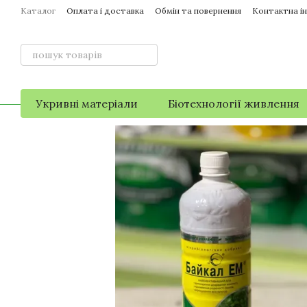
Перейти до основного контенту
Каталог
Оплата і доставка
Обмін та повернення
Контактна і
Укривні матеріали
Біотехнології живлення