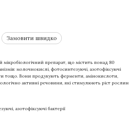
Замовити швидко
 мікробіологічний препарат, що містить понад 80
нізмів: молочнокислі, фотосинтезуючі, азотофіксуючі
цети тощо. Вони продукують ферменти, амінокислоти,
біологічно активні речовини, які стимулюють ріст рослин
уючі, азотофіксуючі бактерії