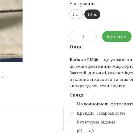
Упакування
1 л.
10 л.
Купити
Опис
Байкал ЕМ®
— це унікальний
штамів ефективних мікроорга
бактерії, дріжджі, сахаромі
гою
нуклеїнові кислоти та інші 
і покращують стан ґрунту.
Склад:
Молочнокислі, фотосинтез
Дріжджі, сахароміцети
Культурна рідина
pH — 4,3