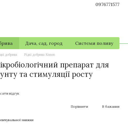
0976771577
брива
Дача, сад, город
Системи поливу
дкі добрива
Рідкі добрива Kisson
кробіологічний препарат для
унту та стимуляції росту
сати відгук
Порівняти
В бажання
пичувальної знижки