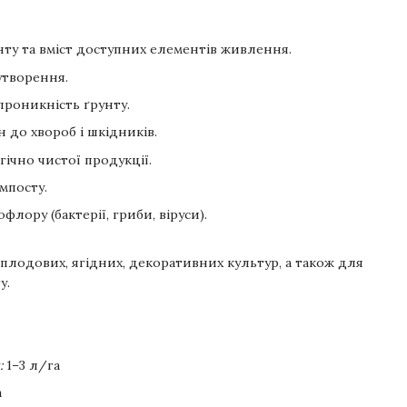
ту та вміст доступних елементів живлення.
утворення.
проникність ґрунту.
 до хвороб і шкідників.
ічно чистої продукції.
мпосту.
флору (бактерії, гриби, віруси).
 плодових, ягідних, декоративних культур, а також для
у.
:
1–3 л/га
а