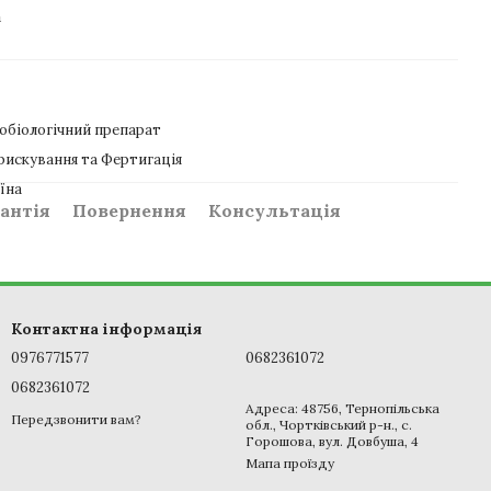
а
обіологічний препарат
искування та Фертигація
їна
антія
Повернення
Консультація
Контактна інформація
0976771577
0682361072
0682361072
Адреса: 48756, Тернопільська
Передзвонити вам?
обл., Чортківський р-н., с.
Горошова, вул. Довбуша, 4
Мапа проїзду