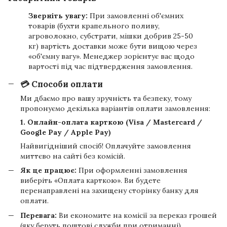
Зверніть увагу:
При замовленні об'ємних
товарів (бухти крапельного поливу,
агроволокно, субстрати, мішки добрив 25-50
кг) вартість доставки може бути вищою через
«об'ємну вагу». Менеджер зорієнтує вас щодо
вартості під час підтвердження замовлення.
💳 Способи оплати
Ми дбаємо про вашу зручність та безпеку, тому
пропонуємо декілька варіантів оплати замовлення:
1. Онлайн-оплата карткою (Visa / Mastercard /
Google Pay / Apple Pay)
Найвигідніший спосіб! Оплачуйте замовлення
миттєво на сайті без комісій.
Як це працює:
При оформленні замовлення
виберіть «Оплата карткою». Ви будете
перенаправлені на захищену сторінку банку для
оплати.
Перевага:
Ви економите на комісії за переказ грошей
(яку беруть поштові служби при отриманні).