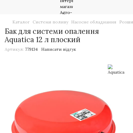
Каталог
Системи поливу
Насосне обладнання
Розши
Бак для системи опалення
Aquatica 12 л плоский
Артикул:
779134
Написати відгук