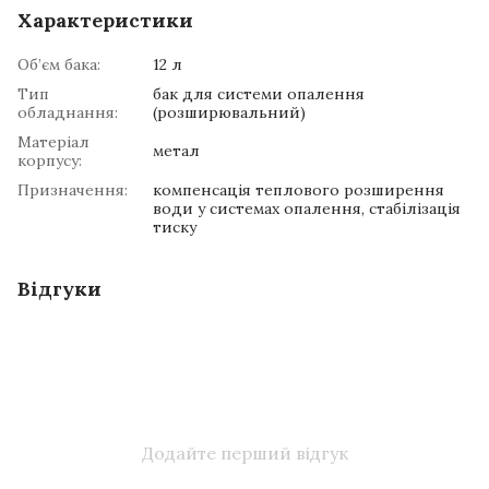
Характеристики
Об’єм бака:
12 л
Тип
бак для системи опалення
обладнання:
(розширювальний)
Матеріал
метал
корпусу:
Призначення:
компенсація теплового розширення
води у системах опалення, стабілізація
тиску
Відгуки
Додайте перший відгук