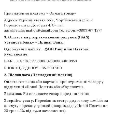
Призначення платежу – Оплата товару
Адреса: Тернопільська обл., Чортківський р-н., с.
Горошова, вул.Довбуша 4. G-mail:
agrolifeinformation@gmail.com Телефон: +380976771577
3. Оплата на розрахунковий рахунок (IBAN)
Установа банку – Приват Банк;
Одержувач платежу –
ФОП Гаврилів Назарій
Русланович
IBAN - UA733052990000026008041810953
РНОКПП/ЄДРПОУ - 3573007010
2. Післяплата (Накладений платіж)
Оплата готівкою або карткою при отриманні товару у
відділенні «Нової Пошти» або «Укрпошти».
Важливо:
Ви оглядаєте товар перед оплатою.
Зверніть увагу:
Перевізник стягує додаткову комісію за
послугу переказу грошей (наприклад, у Нової Пошти це
20 грн + 2% від суми замовлення).