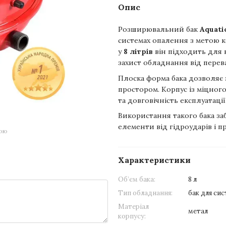
Опис
Розширювальний бак
Aquati
системах опалення з метою к
у
8 літрів
він підходить для 
захист обладнання від перев
Плоска форма бака дозволяє
простором. Корпус із міцног
та довговічність експлуатації
Використання такого бака заб
елементи від гідроударів і 
гою
Характеристики
Об’єм бака:
8 л
Тип обладнання:
бак для си
Матеріал
метал
корпусу: