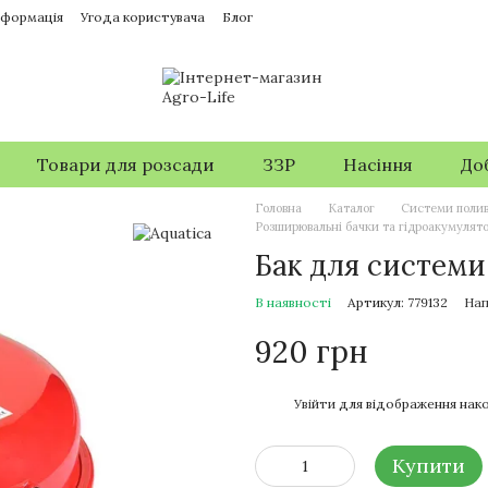
нформація
Угода користувача
Блог
Товари для розсади
ЗЗР
Насіння
До
Головна
Каталог
Системи поли
Розширювальні бачки та гідроакумулято
Бак для системи
В наявності
Артикул: 779132
Нап
920 грн
%
Увійти
для відображення нако
Купити