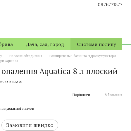
0976771577
брива
Дача, сад, город
Системи поливу
ву
Насосне обладнання
Розширювальні бачки та гідроакумулятори
ри Aquatica
 опалення Aquatica 8 л плоский
исати відгук
Порівняти
В бажання
пичувальної знижки
Замовити швидко