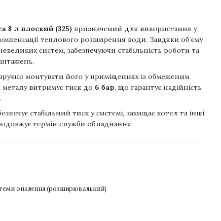
ca 8 л плоский (325)
призначений для використання у
омпенсації теплового розширення води. Завдяки об’єму
невеликих систем, забезпечуючи стабільність роботи та
антажень.
 зручно монтувати його у приміщеннях із обмеженим
о металу витримує тиск до
6 бар
, що гарантує надійність
.
езпечує стабільний тиск у системі, захищає котел та інші
продовжує термін служби обладнання.
стеми опалення (розширювальний)