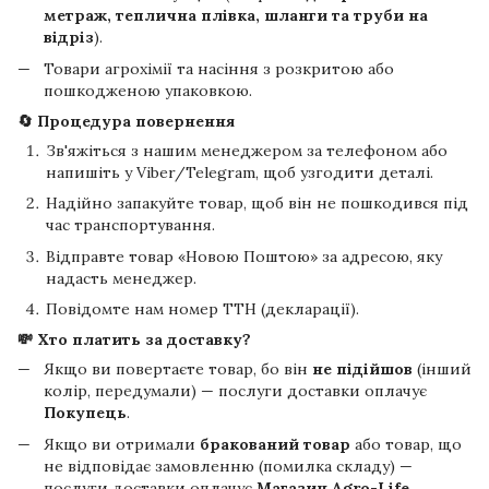
метраж, теплична плівка, шланги та труби на
відріз
).
Товари агрохімії та насіння з розкритою або
пошкодженою упаковкою.
🔄 Процедура повернення
Зв'яжіться з нашим менеджером за телефоном або
напишіть у Viber/Telegram, щоб узгодити деталі.
Надійно запакуйте товар, щоб він не пошкодився під
час транспортування.
Відправте товар «Новою Поштою» за адресою, яку
надасть менеджер.
Повідомте нам номер ТТН (декларації).
💸 Хто платить за доставку?
Якщо ви повертаєте товар, бо він
не підійшов
(інший
колір, передумали) — послуги доставки оплачує
Покупець
.
Якщо ви отримали
бракований товар
або товар, що
не відповідає замовленню (помилка складу) —
послуги доставки оплачує
Магазин Agro-Life
.