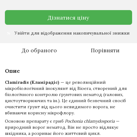
Дізнатися ціну
Увійти
для відображення накопичувальної знижки
%
До обраного
Порівняти
Опис
Clamiradis (Кламірадіс)
— це революційний
мікробіологічний інокулянт від Bioera, створений для
біологічного контролю ґрунтових нематод (галових,
цистоутворюючих та ін.). Це єдиний безпечний спосіб
очистити ґрунт від цього невидимого ворога, не
вбиваючи корисну мікрофлору.
Основою препарату є гриб
Pochonia chlamydosporia
—
природний ворог нематод. Він не просто відлякує
шкідника, а розриває його життєвий цикл.