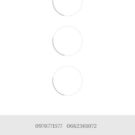
0976771577
0682361072