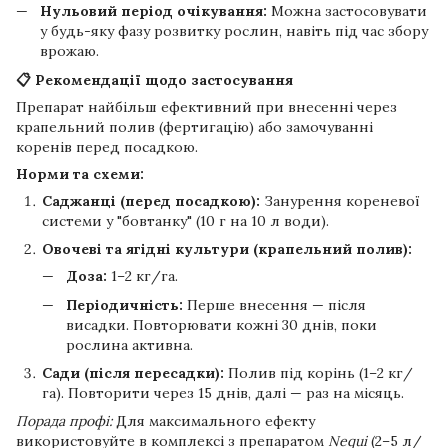
Нульовий період очікування:
Можна застосовувати
у будь-яку фазу розвитку рослин, навіть під час збору
врожаю.
📋 Рекомендації щодо застосування
Препарат найбільш ефективний при внесенні через
крапельний полив (фертигацію) або замочуванні
коренів перед посадкою.
Норми та схеми:
Саджанці (перед посадкою):
Занурення кореневої
системи у "бовтанку" (10 г на 10 л води).
Овочеві та ягідні культури (крапельний полив):
Доза:
1–2 кг/га.
Періодичність:
Перше внесення — після
висадки. Повторювати кожні 30 днів, поки
рослина активна.
Сади (після пересадки):
Полив під корінь (1–2 кг/
га). Повторити через 15 днів, далі — раз на місяць.
Порада профі:
Для максимального ефекту
використовуйте в комплексі з препаратом
Nequi
(2–5 л/