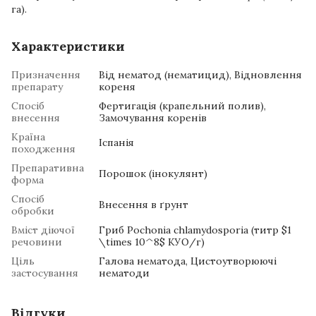
га).
Характеристики
Призначення
Від нематод (нематицид), Відновлення
препарату
кореня
Спосіб
Фертигація (крапельний полив),
внесення
Замочування коренів
Країна
Іспанія
походження
Препаративна
Порошок (інокулянт)
форма
Спосіб
Внесення в ґрунт
обробки
Вміст діючої
Гриб Pochonia chlamydosporia (титр $1
речовини
\times 10^8$ КУО/г)
Ціль
Галова нематода, Цистоутворюючі
застосування
нематоди
Відгуки