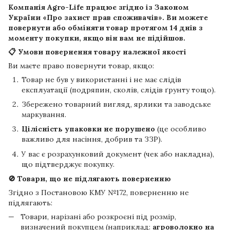
Компанія
Agro-Life
працює згідно із Законом
України «Про захист прав споживачів». Ви можете
повернути або обміняти товар протягом
14 днів
з
моменту покупки, якщо він вам не підійшов.
📋 Умови повернення товару належної якості
Ви маєте право повернути товар, якщо:
Товар не був у використанні і не має слідів
експлуатації (подряпин, сколів, слідів ґрунту тощо).
Збережено товарний вигляд, ярлики та заводське
маркування.
Цілісність упаковки не порушено
(це особливо
важливо для насіння, добрив та ЗЗР).
У вас є розрахунковий документ (чек або накладна),
що підтверджує покупку.
🚫 Товари, що не підлягають поверненню
Згідно з Постановою КМУ №172, поверненню не
підлягають:
Товари, нарізані або розкроєні під розмір,
визначений покупцем (наприклад:
агроволокно на