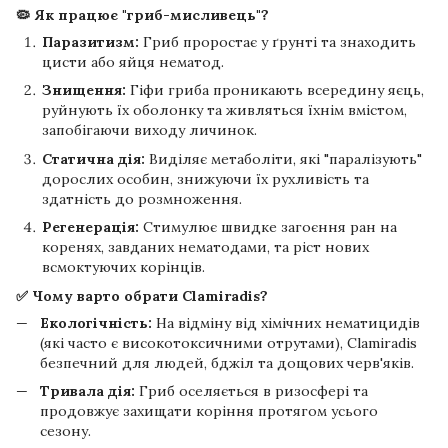
🦠 Як працює "гриб-мисливець"?
Паразитизм:
Гриб проростає у ґрунті та знаходить
цисти або яйця нематод.
Знищення:
Гіфи гриба проникають всередину яєць,
руйнують їх оболонку та живляться їхнім вмістом,
запобігаючи виходу личинок.
Статична дія:
Виділяє метаболіти, які "паралізують"
дорослих особин, знижуючи їх рухливість та
здатність до розмноження.
Регенерація:
Стимулює швидке загоєння ран на
коренях, завданих нематодами, та ріст нових
всмоктуючих корінців.
✅ Чому варто обрати Clamiradis?
Екологічність:
На відміну від хімічних нематицидів
(які часто є високотоксичними отрутами), Clamiradis
безпечний для людей, бджіл та дощових черв'яків.
Тривала дія:
Гриб оселяється в ризосфері та
продовжує захищати коріння протягом усього
сезону.