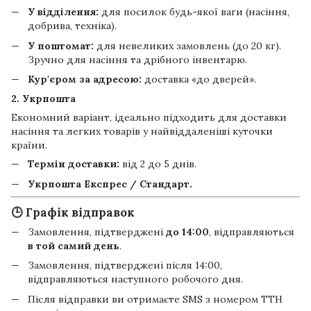
У відділення:
для посилок будь-якої ваги (насіння,
добрива, техніка).
У поштомат:
для невеликих замовлень (до 20 кг).
Зручно для насіння та дрібного інвентарю.
Кур'єром за адресою:
доставка «до дверей».
2. Укрпошта
Економний варіант, ідеально підходить для доставки
насіння та легких товарів у найвіддаленіші куточки
країни.
Термін доставки:
від 2 до 5 днів.
Укрпошта Експрес / Стандарт.
🕒 Графік відправок
Замовлення, підтверджені
до 14:00
, відправляються
в той самий день
.
Замовлення, підтверджені після 14:00,
відправляються наступного робочого дня.
Після відправки ви отримаєте SMS з номером ТТН