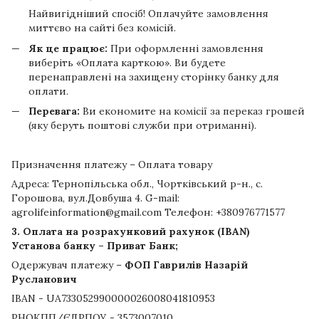
Найвигідніший спосіб! Оплачуйте замовлення
миттєво на сайті без комісій.
Як це працює:
При оформленні замовлення
виберіть «Оплата карткою». Ви будете
перенаправлені на захищену сторінку банку для
оплати.
Перевага:
Ви економите на комісії за переказ грошей
(яку беруть поштові служби при отриманні).
Призначення платежу – Оплата товару
Адреса: Тернопільська обл., Чортківський р-н., с.
Горошова, вул.Довбуша 4. G-mail:
agrolifeinformation@gmail.com Телефон: +380976771577
3. Оплата на розрахунковий рахунок (IBAN)
Установа банку – Приват Банк;
Одержувач платежу –
ФОП Гаврилів Назарій
Русланович
IBAN - UA733052990000026008041810953
РНОКПП/ЄДРПОУ - 3573007010