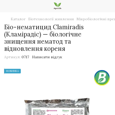
Каталог
Біотехнології живлення
Мікробіологічні пре
Біо-нематицид Clamiradis
(Кламірадіс) — біологічне
знищення нематод та
відновлення кореня
Артикул:
0717
Написати відгук
НОВИНКА