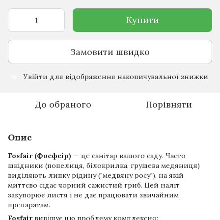
Купити
Замовити швидко
Увійти
для відображення накопичувальної знижки
%
До обраного
Порівняти
Опис
Fosfair (Фосфеір)
— це санітар вашого саду. Часто
шкідники (попелиця, білокрилка, грушева медяниця)
виділяють липку рідину ("медвяну росу"), на якій
миттєво сідає чорний сажистий гриб. Цей наліт
закупорює листя і не дає працювати звичайним
препаратам.
Fosfair
вирішує цю проблему комплексно: