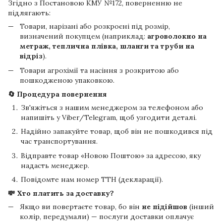
Згідно з Постановою КМУ №172, поверненню не
підлягають:
Товари, нарізані або розкроєні під розмір,
визначений покупцем (наприклад:
агроволокно на
метраж, теплична плівка, шланги та труби на
відріз
).
Товари агрохімії та насіння з розкритою або
пошкодженою упаковкою.
🔄 Процедура повернення
Зв'яжіться з нашим менеджером за телефоном або
напишіть у Viber/Telegram, щоб узгодити деталі.
Надійно запакуйте товар, щоб він не пошкодився під
час транспортування.
Відправте товар «Новою Поштою» за адресою, яку
надасть менеджер.
Повідомте нам номер ТТН (декларації).
💸 Хто платить за доставку?
Якщо ви повертаєте товар, бо він
не підійшов
(інший
колір, передумали) — послуги доставки оплачує