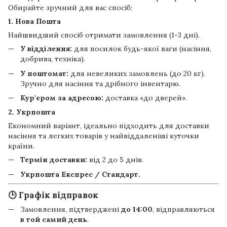
Обирайте зручний для вас спосіб:
1. Нова Пошта
Найшвидший спосіб отримати замовлення (1-3 дні).
У відділення:
для посилок будь-якої ваги (насіння,
добрива, техніка).
У поштомат:
для невеликих замовлень (до 20 кг).
Зручно для насіння та дрібного інвентарю.
Кур'єром за адресою:
доставка «до дверей».
2. Укрпошта
Економний варіант, ідеально підходить для доставки
насіння та легких товарів у найвіддаленіші куточки
країни.
Термін доставки:
від 2 до 5 днів.
Укрпошта Експрес / Стандарт.
🕒 Графік відправок
Замовлення, підтверджені
до 14:00
, відправляються
в той самий день
.