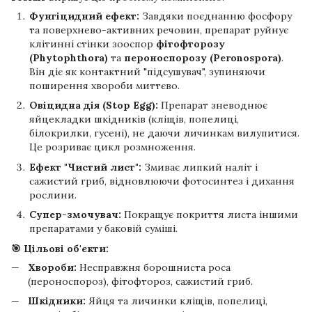
Фунгіцидний ефект:
Завдяки поєднанню фосфору
та поверхнево-активних речовин, препарат руйнує
клітинні стінки зооспор
фітофторозу
(Phytophthora)
та
пероноспорозу (Peronospora)
.
Він діє як контактний "підсушувач", зупиняючи
поширення хвороби миттєво.
Овіцидна дія (Stop Egg):
Препарат зневоднює
яйцекладки шкідників (кліщів, попелиці,
білокрилки, гусені), не даючи личинкам вилупитися.
Це розриває цикл розмноження.
Ефект "Чистий лист":
Змиває липкий наліт і
сажистий гриб, відновлюючи фотосинтез і дихання
рослини.
Супер-змочувач:
Покращує покриття листа іншими
препаратами у баковій суміші.
🎯 Цільові об'єкти:
Хвороби:
Несправжня борошниста роса
(пероноспороз), фітофтороз, сажистий гриб.
Шкідники:
Яйця та личинки кліщів, попелиці,