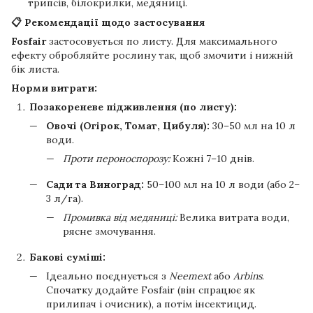
трипсів, білокрилки, медяниці.
📋 Рекомендації щодо застосування
Fosfair
застосовується по листу. Для максимального
ефекту обробляйте рослину так, щоб змочити і нижній
бік листа.
Норми витрати:
Позакореневе підживлення (по листу):
Овочі (Огірок, Томат, Цибуля):
30–50 мл на 10 л
води.
Проти пероноспорозу:
Кожні 7–10 днів.
Сади та Виноград:
50–100 мл на 10 л води (або 2–
3 л/га).
Промивка від медяниці:
Велика витрата води,
рясне змочування.
Бакові суміші:
Ідеально поєднується з
Neemext
або
Arbins
.
Спочатку додайте Fosfair (він спрацює як
прилипач і очисник), а потім інсектицид.