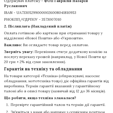
Одержувач платежу –
ФОП Гаврилів Назарій
Русланович
IBAN - UA733052990000026008041810953
РНОКПП/ЄДРПОУ - 3573007010
2. Післяплата (Накладений платіж)
Оплата готівкою або карткою при отриманні товару у
відділенні «Нової Пошти» або «Укрпошти».
Важливо:
Ви оглядаєте товар перед оплатою.
Зверніть увагу:
Перевізник стягує додаткову комісію за
послугу переказу грошей (наприклад, у Нової Пошти це
20 грн + 2% від суми замовлення).
Гарантія на техніку та обладнання
На товари категорії «Техніка» (обприскувачі, насосне
обладнання, мототехніка тощо) діє офіційна гарантія від
виробника. Термін гарантії вказаний у гарантійному
талоні або в описі товару (зазвичай від 12 до 36 місяців).
Що робити, якщо техніка зламалася?
Перевірте гарантійний талон та термін дії гарантії.
Зв'яжіться з нами або напряму з сервісним центром