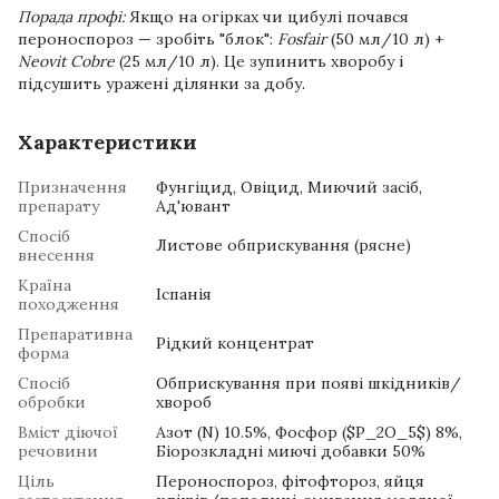
Порада профі:
Якщо на огірках чи цибулі почався
пероноспороз — зробіть "блок":
Fosfair
(50 мл/10 л) +
Neovit Cobre
(25 мл/10 л). Це зупинить хворобу і
підсушить уражені ділянки за добу.
Характеристики
Призначення
Фунгіцид, Овіцид, Миючий засіб,
препарату
Ад'ювант
Спосіб
Листове обприскування (рясне)
внесення
Країна
Іспанія
походження
Препаративна
Рідкий концентрат
форма
Спосіб
Обприскування при появі шкідників/
обробки
хвороб
Вміст діючої
Азот (N) 10.5%, Фосфор ($P_2O_5$) 8%,
речовини
Біорозкладні миючі добавки 50%
Ціль
Пероноспороз, фітофтороз, яйця