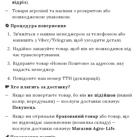
відріз
).
Товари агрохімії та насіння з розкритою або
пошкодженою упаковкою.
🔄 Процедура повернення
Зв'яжіться з нашим менеджером за телефоном або
напишіть у Viber/Telegram, щоб узгодити деталі.
Надійно запакуйте товар, щоб він не пошкодився під
час транспортування.
Відправте товар «Новою Поштою» за адресою, яку
надасть менеджер.
Повідомте нам номер ТТН (декларації).
💸 Хто платить за доставку?
Якщо ви повертаєте товар, бо він
не підійшов
(інший
колір, передумали) — послуги доставки оплачує
Покупець
.
Якщо ви отримали
бракований товар
або товар, що
не відповідає замовленню (помилка складу) —
послуги доставки оплачує
Магазин Agro-Life
.
💰 Повернення коштів