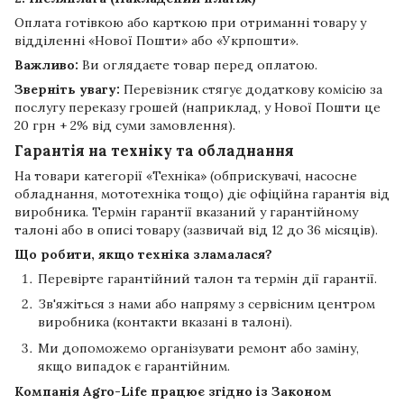
Оплата готівкою або карткою при отриманні товару у
відділенні «Нової Пошти» або «Укрпошти».
Важливо:
Ви оглядаєте товар перед оплатою.
Зверніть увагу:
Перевізник стягує додаткову комісію за
послугу переказу грошей (наприклад, у Нової Пошти це
20 грн + 2% від суми замовлення).
Гарантія на техніку та обладнання
На товари категорії «Техніка» (обприскувачі, насосне
обладнання, мототехніка тощо) діє офіційна гарантія від
виробника. Термін гарантії вказаний у гарантійному
талоні або в описі товару (зазвичай від 12 до 36 місяців).
Що робити, якщо техніка зламалася?
Перевірте гарантійний талон та термін дії гарантії.
Зв'яжіться з нами або напряму з сервісним центром
виробника (контакти вказані в талоні).
Ми допоможемо організувати ремонт або заміну,
якщо випадок є гарантійним.
Компанія
Agro-Life
працює згідно із Законом