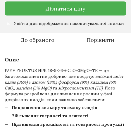
Дізнатися ціну
Увійти
для відображення накопичувальної знижки
%
До обраного
Порівняти
Опис
FAYV FRUKTUS NPK 18-9-36+6CaO+3MgO+TE — це
багатокомпонентне добриво, яке поєднує
високий вміст
калію (36%)
з
азотом (18%)
,
фосфором (9%)
,
кальцієм (6%
CaO)
,
магнієм (3% MgO)
та
мікроелементами (TE)
. Його
формула розроблена для живлення рослин у фазі
дозрівання плодів, коли важливо забезпечити:
Покращення кольору та смаку плодів
Збільшення твердості та лежкості
Підвищення врожайності та товарності продукції