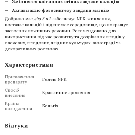
Зміцнення клітинних стінок завдяки кальцію
Активізацію фотосинтезу завдяки магнію
Добриво має
дію 3 в 1
: забезпечує NPK-живлення,
постачає кальцій і підкислює середовище, що покращує
засвоєння поживних речовин. Рекомендовано для
використання під час розвитку та дозрівання плодів у
овочевих, плодових, ягідних культурах, винограді та
декоративних рослинах.
Характеристики
Призначення
Гелеві NPK
препарату
Спосіб
Краплинне зрошення
внесення
Країна
Бельгія
походження
Відгуки