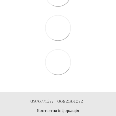
0976771577
0682361072
Контактна інформація