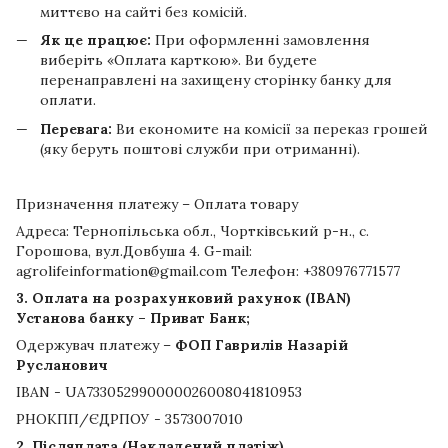
миттєво на сайті без комісій.
Як це працює:
При оформленні замовлення
виберіть «Оплата карткою». Ви будете
перенаправлені на захищену сторінку банку для
оплати.
Перевага:
Ви економите на комісії за переказ грошей
(яку беруть поштові служби при отриманні).
Призначення платежу – Оплата товару
Адреса: Тернопільська обл., Чортківський р-н., с.
Горошова, вул.Довбуша 4. G-mail:
agrolifeinformation@gmail.com Телефон: +380976771577
3. Оплата на розрахунковий рахунок (IBAN)
Установа банку – Приват Банк;
Одержувач платежу –
ФОП Гаврилів Назарій
Русланович
IBAN - UA733052990000026008041810953
РНОКПП/ЄДРПОУ - 3573007010
2. Післяплата (Накладений платіж)