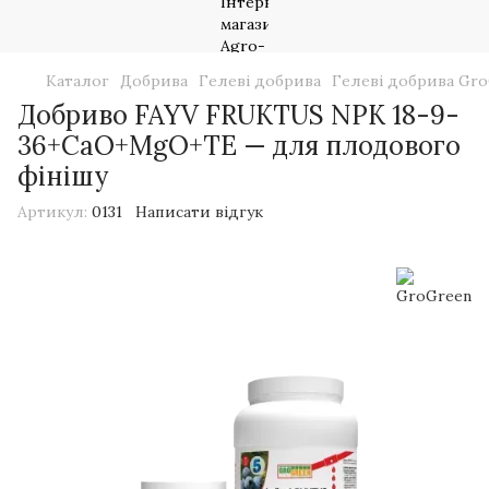
Каталог
Добрива
Гелеві добрива
Гелеві добрива Gr
Добриво FAYV FRUKTUS NPK 18-9-
36+CaO+MgO+TE — для плодового
фінішу
Артикул:
0131
Написати відгук