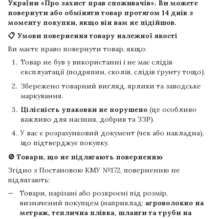
України «Про захист прав споживачів». Ви можете
повернути або обміняти товар протягом
14 днів
з
моменту покупки, якщо він вам не підійшов.
📋 Умови повернення товару належної якості
Ви маєте право повернути товар, якщо:
Товар не був у використанні і не має слідів
експлуатації (подряпин, сколів, слідів ґрунту тощо).
Збережено товарний вигляд, ярлики та заводське
маркування.
Цілісність упаковки не порушено
(це особливо
важливо для насіння, добрив та ЗЗР).
У вас є розрахунковий документ (чек або накладна),
що підтверджує покупку.
🚫 Товари, що не підлягають поверненню
Згідно з Постановою КМУ №172, поверненню не
підлягають:
Товари, нарізані або розкроєні під розмір,
визначений покупцем (наприклад:
агроволокно на
метраж, теплична плівка, шланги та труби на