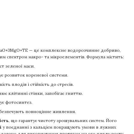
CaO+3MgO+TE — це комплексне водорозчинне добриво,
им спектром макро- та мікроелементів. Формула містить:
т зеленої маси.
є розвиток кореневої системи.
ість плодів і стійкість до стресів.
ює клітинні стінки, запобігає гниттю.
ує фотосинтез.
безпечують повноцінне живлення.
ість
, що гарантує чистоту зрошувальних систем. Його
і
у поєднанні з кальцієм покращують умови в лужних
ндовано для використання протягом усього циклу росту