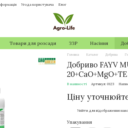
нформація
Угода користувача
Блог
Товари для розсади
ЗЗР
Насіння
До
Головна
Каталог
Добрива
Ге
Добриво FAYV M
20+CaO+MgO+TE 
В наявності
Артикул: 0123
Напис
Ціну уточнюйт
%
Увійти
для відображення нако
Упакування