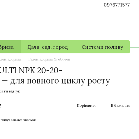
0976771577
брива
Дача, сад, город
Системи поливу
леві добрива
Гелеві добрива GroGreen
ULTI NPK 20-20-
— для повного циклу росту
ати відгук
е
Порівняти
В бажання
пичувальної знижки