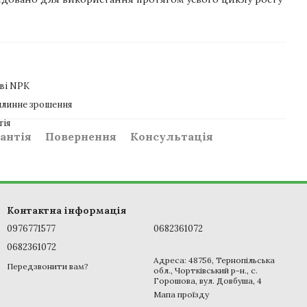
ві NPK
линне зрошення
гія
антія
Повернення
Консультація
Контактна інформація
0976771577
0682361072
0682361072
Адреса: 48756, Тернопільська
Передзвонити вам?
обл., Чортківський р-н., с.
Горошова, вул. Довбуша, 4
Мапа проїзду