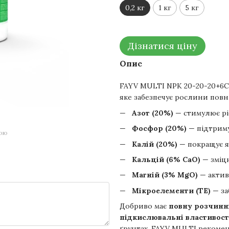
0,2 кг
1 кг
5 кг
Дізнатися ціну
Опис
FAYV MULTI NPK 20-20-20+6
яке забезпечує рослини повн
Азот (20%)
— стимулює ріс
Фосфор (20%)
— підтриму
гою
Калій (20%)
— покращує як
Кальцій (6% CaO)
— зміцн
Магній (3% MgO)
— актив
Мікроелементи (TE)
— за
Добриво має
повну розчинн
підкислювальні властивост
ґрунтах. FAYV MULTI рекоме