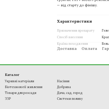
— від старту до фінішу.
Характеристики
Призначення препарату
Геле
Спосіб внесення
Крап
Країна походження
Бель
Доставка
Оплата
Гар
Каталог
Укривні матеріали
Насіння
Біотехнології живлення
Добрива
Товари для розсади
Дача, сад, город
ЗЗР
Системи поливу