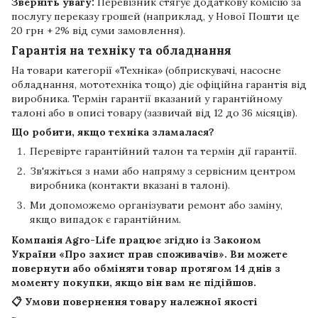
Зверніть увагу:
Перевізник стягує додаткову комісію за
послугу переказу грошей (наприклад, у Нової Пошти це
20 грн + 2% від суми замовлення).
Гарантія на техніку та обладнання
На товари категорії «Техніка» (обприскувачі, насосне
обладнання, мототехніка тощо) діє офіційна гарантія від
виробника. Термін гарантії вказаний у гарантійному
талоні або в описі товару (зазвичай від 12 до 36 місяців).
Що робити, якщо техніка зламалася?
Перевірте гарантійний талон та термін дії гарантії.
Зв'яжіться з нами або напряму з сервісним центром
виробника (контакти вказані в талоні).
Ми допоможемо організувати ремонт або заміну,
якщо випадок є гарантійним.
Компанія
Agro-Life
працює згідно із Законом
України «Про захист прав споживачів». Ви можете
повернути або обміняти товар протягом
14 днів
з
моменту покупки, якщо він вам не підійшов.
📋 Умови повернення товару належної якості