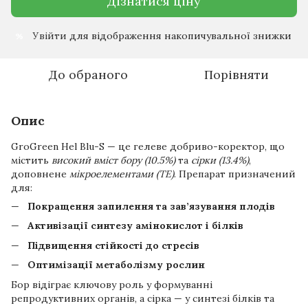
Дізнатися ціну
Увійти
для відображення накопичувальної знижки
%
До обраного
Порівняти
Опис
GroGreen Hel Blu-S — це гелеве добриво-коректор, що
містить
високий вміст бору (10.5%)
та
сірки (13.4%)
,
доповнене
мікроелементами (TE)
. Препарат призначений
для:
Покращення запилення та зав’язування плодів
Активізації синтезу амінокислот і білків
Підвищення стійкості до стресів
Оптимізації метаболізму рослин
Бор відіграє ключову роль у формуванні
репродуктивних органів, а сірка — у синтезі білків та