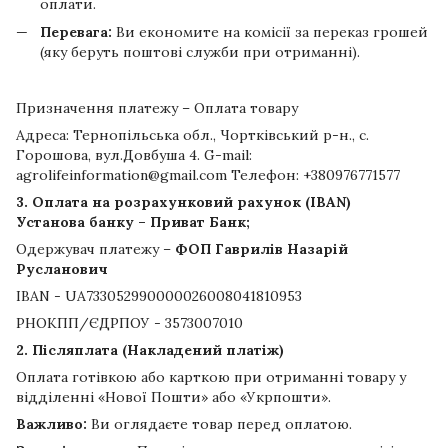
оплати.
Перевага:
Ви економите на комісії за переказ грошей
(яку беруть поштові служби при отриманні).
Призначення платежу – Оплата товару
Адреса: Тернопільська обл., Чортківський р-н., с.
Горошова, вул.Довбуша 4. G-mail:
agrolifeinformation@gmail.com Телефон: +380976771577
3. Оплата на розрахунковий рахунок (IBAN)
Установа банку – Приват Банк;
Одержувач платежу –
ФОП Гаврилів Назарій
Русланович
IBAN - UA733052990000026008041810953
РНОКПП/ЄДРПОУ - 3573007010
2. Післяплата (Накладений платіж)
Оплата готівкою або карткою при отриманні товару у
відділенні «Нової Пошти» або «Укрпошти».
Важливо:
Ви оглядаєте товар перед оплатою.