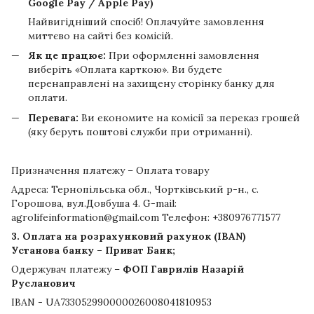
Google Pay / Apple Pay)
Найвигідніший спосіб! Оплачуйте замовлення
миттєво на сайті без комісій.
Як це працює:
При оформленні замовлення
виберіть «Оплата карткою». Ви будете
перенаправлені на захищену сторінку банку для
оплати.
Перевага:
Ви економите на комісії за переказ грошей
(яку беруть поштові служби при отриманні).
Призначення платежу – Оплата товару
Адреса: Тернопільська обл., Чортківський р-н., с.
Горошова, вул.Довбуша 4. G-mail:
agrolifeinformation@gmail.com Телефон: +380976771577
3. Оплата на розрахунковий рахунок (IBAN)
Установа банку – Приват Банк;
Одержувач платежу –
ФОП Гаврилів Назарій
Русланович
IBAN - UA733052990000026008041810953