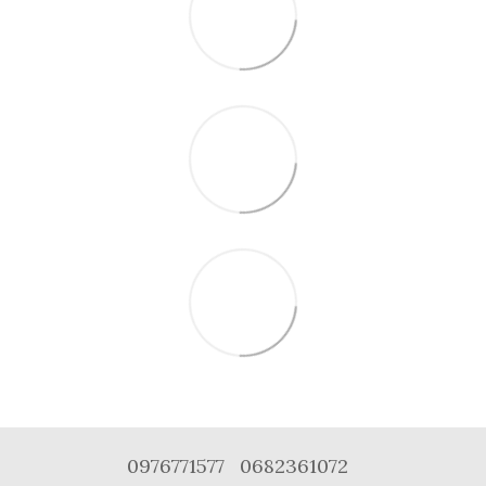
0976771577
0682361072