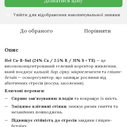
Дізнатися ціну
Увійти
для відображення накопичувальної знижки
%
До обраного
Порівняти
Опис
Hel Ca-B-Sul (24% Ca / 2.5% B / 31% S + TE)
— це
висококонцентрований гелевий коректор живлення,
який поєднує
кальцій
,
бор
,
сірку
,
мікроелементи
та
гліцин-
бетаїн
— осморегулятор, що захищає рослини від
абіотичних стресів (посуха, засолення).
Ключові переваги:
Сприяє зав’язуванню плодів
та покращує їх якість.
Зміцнює клітинні стінки
, знижує ризик гниття та
механічних пошкоджень.
Підвищує стійкість до стресів
завдяки гліцин-
бетаїну.