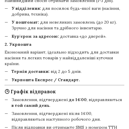
Найшвидший спосіб отримати замовлення (1-3 дні).
У відділення:
для посилок будь-якої ваги (насіння,
добрива, техніка).
У поштомат:
для невеликих замовлень (до 20 кг).
Зручно для насіння та дрібного інвентарю.
Кур'єром за адресою:
доставка «до дверей».
2. Укрпошта
Економний варіант, ідеально підходить для доставки
насіння та легких товарів у найвіддаленіші куточки
країни.
Термін доставки:
від 2 до 5 днів.
Укрпошта Експрес / Стандарт.
🕒 Графік відправок
Замовлення, підтверджені
до 14:00
, відправляються
в той самий день
.
Замовлення, підтверджені після 14:00,
відправляються наступного робочого дня.
Після відправки ви отримаєте SMS з номером ТТН