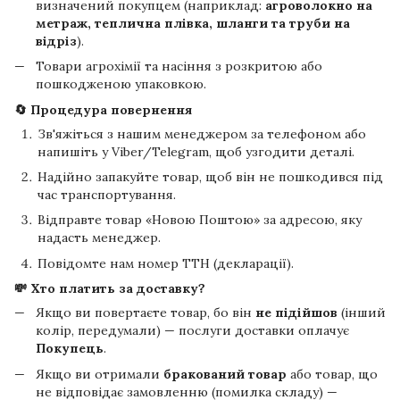
визначений покупцем (наприклад:
агроволокно на
метраж, теплична плівка, шланги та труби на
відріз
).
Товари агрохімії та насіння з розкритою або
пошкодженою упаковкою.
🔄 Процедура повернення
Зв'яжіться з нашим менеджером за телефоном або
напишіть у Viber/Telegram, щоб узгодити деталі.
Надійно запакуйте товар, щоб він не пошкодився під
час транспортування.
Відправте товар «Новою Поштою» за адресою, яку
надасть менеджер.
Повідомте нам номер ТТН (декларації).
💸 Хто платить за доставку?
Якщо ви повертаєте товар, бо він
не підійшов
(інший
колір, передумали) — послуги доставки оплачує
Покупець
.
Якщо ви отримали
бракований товар
або товар, що
не відповідає замовленню (помилка складу) —