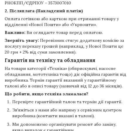
РНОКПП/ЄДРПОУ - 3573007010
2. Післяплата (Накладений платіж)
Оплата готівкою або карткою при отриманні товару у
відділенні «Нової Пошти» або «Укрпошти».
Важливо:
Ви оглядаєте товар перед оплатою.
Зверніть увагу:
Перевізник стягує додаткову комісію за
послугу переказу грошей (наприклад, у Нової Пошти це
20 грн + 2% від суми замовлення).
Гарантія на техніку та обладнання
На товари категорії «Техніка» (обприскувачі, насосне
обладнання, мототехніка тощо) діє офіційна гарантія від
виробника. Термін гарантії вказаний у гарантійному
талоні або в описі товару (зазвичай від 12 до 36 місяців).
Що робити, якщо техніка зламалася?
Перевірте гарантійний талон та термін дії гарантії.
Зв'яжіться з нами або напряму з сервісним центром
виробника (контакти вказані в талоні).
Ми допоможемо організувати ремонт або заміну,
якщо випадок є гарантійним.