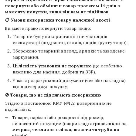
повернути або обміняти товар протягом
14 днів
з
моменту покупки, якщо він вам не підійшов.
📋 Умови повернення товару належної якості
Ви маєте право повернути товар, якщо:
Товар не був у використанні і не має слідів
експлуатації (подряпин, сколів, слідів ґрунту тощо).
Збережено товарний вигляд, ярлики та заводське
маркування.
Цілісність упаковки не порушено
(це особливо
важливо для насіння, добрив та ЗЗР).
У вас є розрахунковий документ (чек або накладна),
що підтверджує покупку.
🚫 Товари, що не підлягають поверненню
Згідно з Постановою КМУ №172, поверненню не
підлягають:
Товари, нарізані або розкроєні під розмір,
визначений покупцем (наприклад:
агроволокно на
метраж, теплична плівка, шланги та труби на
відріз
).