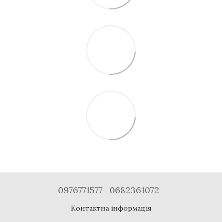
0976771577
0682361072
Контактна інформація