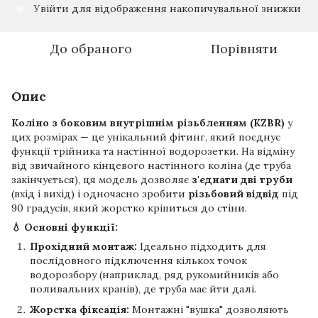
Увійти
для відображення накопичувальної знижки
%
До обраного
Порівняти
Опис
Коліно з боковим внутрішнім різьбленням (KZBR)
у
цих розмірах — це унікальний фітинг, який поєднує
функції трійника та настінної водорозетки. На відміну
від звичайного кінцевого настінного коліна (де труба
закінчується), ця модель дозволяє
з'єднати дві труби
(вхід і вихід) і одночасно зробити
різьбовий відвід
під
90 градусів, який жорстко кріпиться до стіни.
💧 Основні функції:
Прохідний монтаж:
Ідеально підходить для
послідовного підключення кількох точок
водорозбору (наприклад, ряд рукомийників або
поливальних кранів), де труба має йти далі.
Жорстка фіксація:
Монтажні "вушка" дозволяють