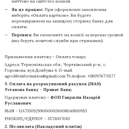
миттєво на сайті без комісій.
Як це працює:
При оформленні замовлення
виберіть «Оплата карткою». Ви будете
перенаправлені на захищену сторінку банку для
оплати.
Перевага:
Ви економите на комісії за переказ грошей
(яку беруть поштові служби при отриманні).
Призначення платежу – Оплата товару
Адреса: Тернопільська обл., Чортківський р-н., с.
Горошова, вул.Довбуша 4. G-mail:
agrolifeinformation@gmail.com Телефон: +380976771577
3. Оплата на розрахунковий рахунок (IBAN)
Установа банку – Приват Банк;
Одержувач платежу –
ФОП Гаврилів Назарій
Русланович
IBAN - UA733052990000026008041810953
РНОКПП/ЄДРПОУ - 3573007010
2. Післяплата (Накладений платіж)