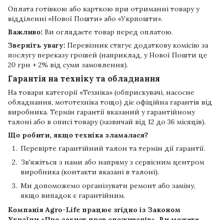
Оплата готівкою або карткою при отриманні товару у
відділенні «Нової Пошти» або «Укрпошти».
Важливо:
Ви оглядаєте товар перед оплатою.
Зверніть увагу:
Перевізник стягує додаткову комісію за
послугу переказу грошей (наприклад, у Нової Пошти це
20 грн + 2% від суми замовлення).
Гарантія на техніку та обладнання
На товари категорії «Техніка» (обприскувачі, насосне
обладнання, мототехніка тощо) діє офіційна гарантія від
виробника. Термін гарантії вказаний у гарантійному
талоні або в описі товару (зазвичай від 12 до 36 місяців).
Що робити, якщо техніка зламалася?
Перевірте гарантійний талон та термін дії гарантії.
Зв'яжіться з нами або напряму з сервісним центром
виробника (контакти вказані в талоні).
Ми допоможемо організувати ремонт або заміну,
якщо випадок є гарантійним.
Компанія
Agro-Life
працює згідно із Законом
України «Про захист прав споживачів». Ви можете