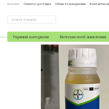
Перейти до основного контенту
Каталог
Оплата і доставка
Обмін та повернення
Контактна і
Укривні матеріали
Біотехнології живлення