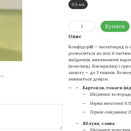
0,5 мл
Купити
Опис
Конфідор® — інсектицид із 
розноситься по всіх її части
шкідників, викликаючи парал
(попелиці, білокрилка) і гри
захисту — до 3 тижнів. Безп
гою
змивається дощем.
Картопля, томати (ві
Шкідники:
колорадс
Норма внесення:
0,1
Термін очікування:
2
Яблуня, слива:
Шкідники:
попелиці