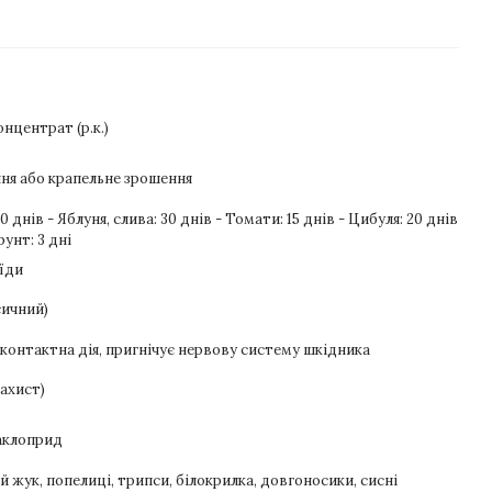
нцентрат (р.к.)
ня або крапельне зрошення
0 днів - Яблуня, слива: 30 днів - Томати: 15 днів - Цибуля: 20 днів
рунт: 3 дні
їди
сичний)
контактна дія, пригнічує нервову систему шкідника
захист)
даклоприд
 жук, попелиці, трипси, білокрилка, довгоносики, сисні