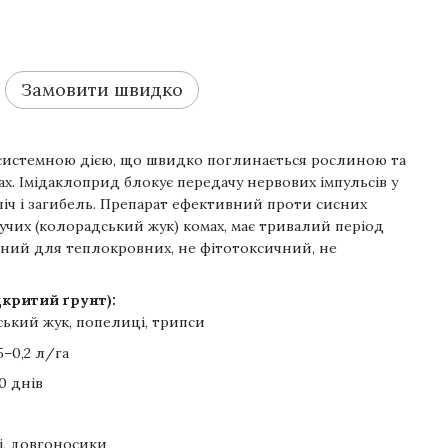
Замовити швидко
системною дією, що швидко поглинається рослиною та
нах. Імідаклоприд блокує передачу нервових імпульсів у
іч і загибель. Препарат ефективний проти сисних
зучих (колорадський жук) комах, має тривалий період
ечний для теплокровних, не фітотоксичний, не
дкритий ґрунт):
ький жук, попелиці, трипси
5–0,2 л/га
0 днів
, довгоносики