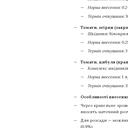
Норма внесення:
0,2
Термін очікування:
3
Томати, огірки (закр
Шкідники:
білокрил
Норма внесення:
0,2
Термін очікування:
3
Томати, цибуля (кра
Комплекс шкідників
Норма внесення:
1 л
Термін очікування:
1
Особливості внесення
Через крапельне зрош
вносять маточний роз
Для розсади — можлив
(0,9%)