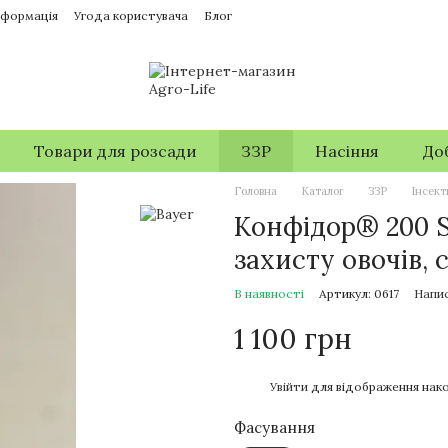
нформація
Угода користувача
Блог
Товари для розсади
ЗЗР
Насіння
До
Головна
Каталог
ЗЗР
Інсек
Конфідор® 200 
захисту овочів, с
В наявності
Артикул: 0617
Напис
1 100 грн
%
Увійти
для відображення нако
Фасування