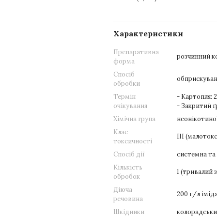
Характеристики
Препаративна
розчинний ко
форма
Спосіб
обприскуван
обробки
Термін
- Картопля: 2
очікування
- Закритий ґ
Хімічна група
неонікотино
Клас
III (малоток
токсичності
Спосіб дії
системна та 
Кількість
1 (тривалий 
обробок
Діюча
200 г/л імі
речовина
Шкідники
колорадський