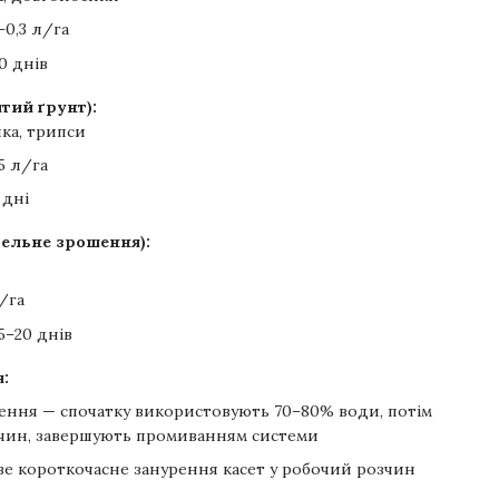
–0,3 л/га
0 днів
итий ґрунт):
ка, трипси
5 л/га
 дні
пельне зрошення):
/га
5–20 днів
:
ення — спочатку використовують 70–80% води, потім
чин, завершують промиванням системи
е короткочасне занурення касет у робочий розчин