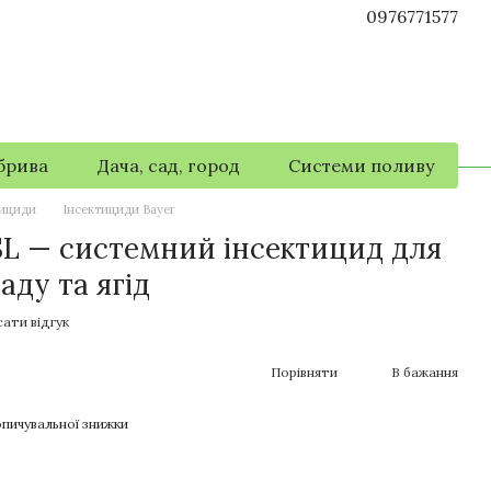
0976771577
брива
Дача, сад, город
Системи поливу
тициди
Інсектициди Bayer
SL — системний інсектицид для
аду та ягід
ати відгук
Порівняти
В бажання
пичувальної знижки