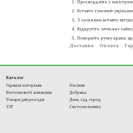
Просвердліть у магістраль
Вставте гумовий ущільню
З зусиллям вставте штуце
Відкрутіть затискну гайку,
Поверніть ручку крана, щ
Доставка
Оплата
Гар
Каталог
Укривні матеріали
Насіння
Біотехнології живлення
Добрива
Товари для розсади
Дача, сад, город
ЗЗР
Системи поливу