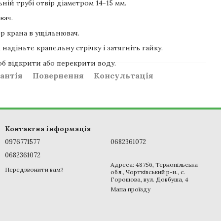
ній трубі отвір діаметром 14-15 мм.
вач.
р крана в ущільнювач.
 надіньте крапельну стрічку і затягніть гайку.
об відкрити або перекрити воду.
антія
Повернення
Консультація
Контактна інформація
0976771577
0682361072
0682361072
Адреса: 48756, Тернопільська
Передзвонити вам?
обл., Чортківський р-н., с.
Горошова, вул. Довбуша, 4
Мапа проїзду