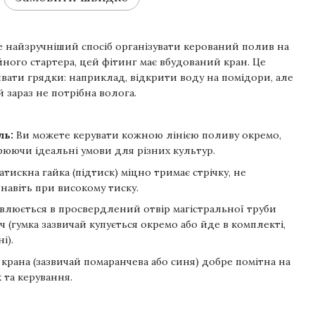
 найзручніший спосіб організувати керований полив на
айного стартера, цей фітинг має вбудований кран. Це
вати грядки: наприклад, відкрити воду на помідори, але
 зараз не потрібна волога.
ль:
Ви можете керувати кожною лінією поливу окремо,
рюючи ідеальні умови для різних культур.
атискна гайка (підтиск) міцно тримає стрічку, не
навіть при високому тиску.
влюється в просвердлений отвір магістральної труби
 (гумка зазвичай купується окремо або йде в комплекті,
і).
 крана (зазвичай помаранчева або синя) добре помітна на
 та керування.