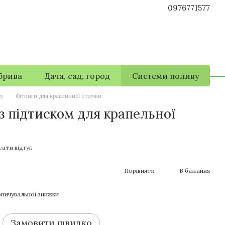
0976771577
брива
Дача, сад, город
Системи поливу
ву
Фітинги для краплинної стрічки
з підтиском для крапельної
ати відгук
Порівняти
В бажання
пичувальної знижки
Замовити швидко