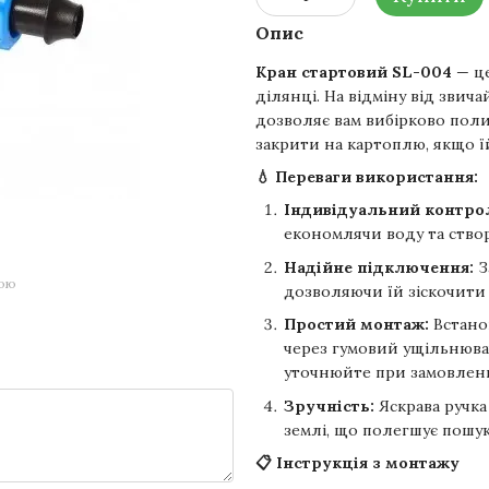
Опис
Кран стартовий SL-004
— це
ділянці. На відміну від звич
дозволяє вам вибірково поли
закрити на картоплю, якщо їй
💧 Переваги використання:
Індивідуальний контро
економлячи воду та ство
Надійне підключення:
З
гою
дозволяючи їй зіскочити 
Простий монтаж:
Встано
через гумовий ущільнювач
уточнюйте при замовленн
Зручність:
Яскрава ручка
землі, що полегшує пошук
📋 Інструкція з монтажу