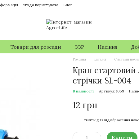
нформація
Угода користувача
Блог
Товари для розсади
ЗЗР
Насіння
До
Головна
Каталог
Системи поли
Кран стартовий 
стрічки SL-004
В наявності
Артикул: 1059
Напис
12 грн
%
Увійти
для відображення нако
Купити