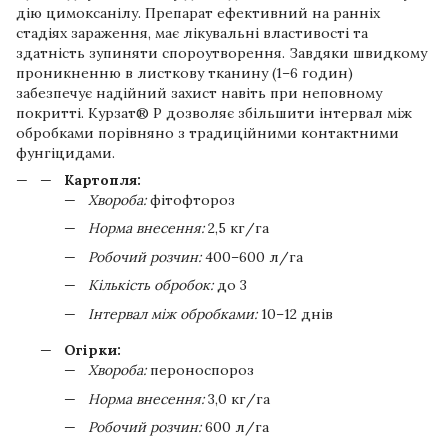
дію цимоксанілу. Препарат ефективний на ранніх
стадіях зараження, має лікувальні властивості та
здатність зупиняти спороутворення. Завдяки швидкому
проникненню в листкову тканину (1–6 годин)
забезпечує надійний захист навіть при неповному
покритті. Курзат® Р дозволяє збільшити інтервал між
обробками порівняно з традиційними контактними
фунгіцидами.
Картопля:
Хвороба:
фітофтороз
Норма внесення:
2,5 кг/га
Робочий розчин:
400–600 л/га
Кількість обробок:
до 3
Інтервал між обробками:
10–12 днів
Огірки:
Хвороба:
пероноспороз
Норма внесення:
3,0 кг/га
Робочий розчин:
600 л/га