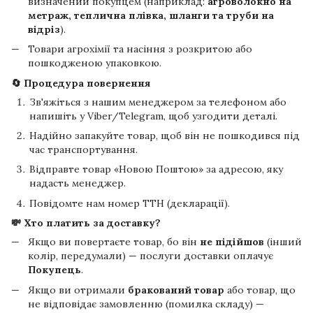
визначений покупцем (наприклад:
агроволокно на
метраж, теплична плівка, шланги та труби на
відріз
).
Товари агрохімії та насіння з розкритою або
пошкодженою упаковкою.
🔄 Процедура повернення
Зв'яжіться з нашим менеджером за телефоном або
напишіть у Viber/Telegram, щоб узгодити деталі.
Надійно запакуйте товар, щоб він не пошкодився під
час транспортування.
Відправте товар «Новою Поштою» за адресою, яку
надасть менеджер.
Повідомте нам номер ТТН (декларації).
💸 Хто платить за доставку?
Якщо ви повертаєте товар, бо він
не підійшов
(інший
колір, передумали) — послуги доставки оплачує
Покупець
.
Якщо ви отримали
бракований товар
або товар, що
не відповідає замовленню (помилка складу) —