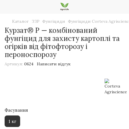
Каталог
ЗЗР
Фунгіциди
Фунгіциди Corteva Agriscienc
Курзат® Р — комбінований
фунгіцид для захисту картоплі та
огірків від фітофторозу і
пероноспорозу
Артикул:
0624
Написати відгук
Фасування
1 кг