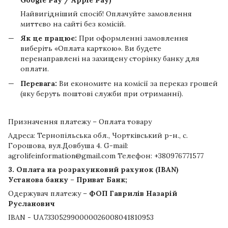
Найвигідніший спосіб! Оплачуйте замовлення
миттєво на сайті без комісій.
Як це працює:
При оформленні замовлення
виберіть «Оплата карткою». Ви будете
перенаправлені на захищену сторінку банку для
оплати.
Перевага:
Ви економите на комісії за переказ грошей
(яку беруть поштові служби при отриманні).
Призначення платежу – Оплата товару
Адреса: Тернопільська обл., Чортківський р-н., с.
Горошова, вул.Довбуша 4. G-mail:
agrolifeinformation@gmail.com Телефон: +380976771577
3. Оплата на розрахунковий рахунок (IBAN)
Установа банку – Приват Банк;
Одержувач платежу –
ФОП Гаврилів Назарій
Русланович
IBAN - UA733052990000026008041810953