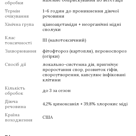
наземне обприскування по вегетації
обробки
Термін
1–6 годин до проникнення діючої
очікування
речовини
Хімічна група
ціаноацетаміди + неорганічні мідні
сполуки
Клас
III (малотоксичний)
токсичності
Захворювання
фітофтороз (картопля), пероноспороз
(огірки)
Спосіб дії
локально-системна дія, пригнічує
проростання спор, розвиток гіфів,
спороутворення, капсулює інфіковані
клітини
Кількість
до 3 за сезон
обробок
Діюча
4,2% цимоксаніл + 39,8% хлорокис міді
речовина
Країна
США
походження