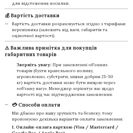
для відстеження посилки.
💰 Вартість доставки
Вартість доставки розраховується згідно з тарифами
перевізника (залежить від ваги, габаритів та
оціночної вартості).
⚠️ Важлива примітка для покупців
габаритних товарів
Зверніть увагу:
При замовленні об'ємних
товарів (бухти крапельного поливу,
агроволокно, субстрати, мішки добрив 25-50
кг) вартість доставки може бути вищою через
«об'ємну вагу». Менеджер зорієнтує вас щодо
вартості під час підтвердження замовлення.
💳 Способи оплати
Ми дбаємо про вашу зручність та безпеку, тому
пропонуємо декілька варіантів оплати замовлення:
1. Онлайн-оплата карткою (Visa / Mastercard /
Google Pay / Apple Pay)