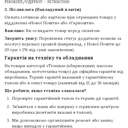
РНОКПП/ЄДРПОУ - 3573007010
2. Післяплата (Накладений платіж)
Оплата готівкою або карткою при отриманні товару у
відділенні «Нової Пошти» або «Укрпошти».
Важливо:
Ви оглядаєте товар перед оплатою.
Зверніть увагу:
Перевізник стягує додаткову комісію за
послугу переказу грошей (наприклад, у Нової Пошти це
20 грн + 2% від суми замовлення).
Гарантія на техніку та обладнання
На товари категорії «Техніка» (обприскувачі, насосне
обладнання, мототехніка тощо) діє офіційна гарантія від
виробника. Термін гарантії вказаний у гарантійному
талоні або в описі товару (зазвичай від 12 до 36 місяців).
Що робити, якщо техніка зламалася?
Перевірте гарантійний талон та термін дії гарантії.
Зв'яжіться з нами або напряму з сервісним центром
виробника (контакти вказані в талоні).
Ми допоможемо організувати ремонт або заміну,
якщо випадок є гарантійним.