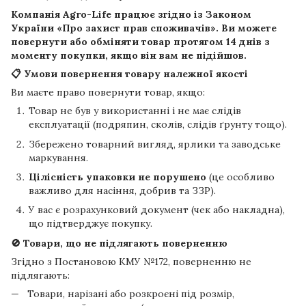
Компанія
Agro-Life
працює згідно із Законом
України «Про захист прав споживачів». Ви можете
повернути або обміняти товар протягом
14 днів
з
моменту покупки, якщо він вам не підійшов.
📋 Умови повернення товару належної якості
Ви маєте право повернути товар, якщо:
Товар не був у використанні і не має слідів
експлуатації (подряпин, сколів, слідів ґрунту тощо).
Збережено товарний вигляд, ярлики та заводське
маркування.
Цілісність упаковки не порушено
(це особливо
важливо для насіння, добрив та ЗЗР).
У вас є розрахунковий документ (чек або накладна),
що підтверджує покупку.
🚫 Товари, що не підлягають поверненню
Згідно з Постановою КМУ №172, поверненню не
підлягають:
Товари, нарізані або розкроєні під розмір,