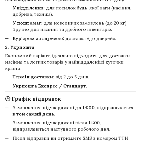
У відділення:
для посилок будь-якої ваги (насіння,
добрива, техніка).
У поштомат:
для невеликих замовлень (до 20 кг).
Зручно для насіння та дрібного інвентарю.
Кур'єром за адресою:
доставка «до дверей».
2. Укрпошта
Економний варіант, ідеально підходить для доставки
насіння та легких товарів у найвіддаленіші куточки
країни.
Термін доставки:
від 2 до 5 днів.
Укрпошта Експрес / Стандарт.
🕒 Графік відправок
Замовлення, підтверджені
до 14:00
, відправляються
в той самий день
.
Замовлення, підтверджені після 14:00,
відправляються наступного робочого дня.
Після відправки ви отримаєте SMS з номером ТТН