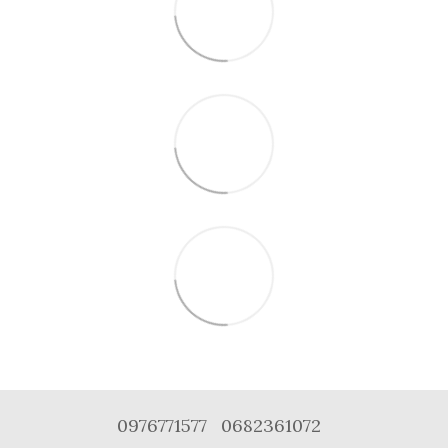
0976771577
0682361072