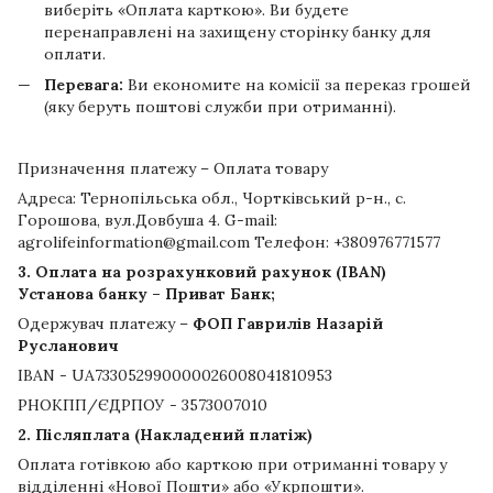
виберіть «Оплата карткою». Ви будете
перенаправлені на захищену сторінку банку для
оплати.
Перевага:
Ви економите на комісії за переказ грошей
(яку беруть поштові служби при отриманні).
Призначення платежу – Оплата товару
Адреса: Тернопільська обл., Чортківський р-н., с.
Горошова, вул.Довбуша 4. G-mail:
agrolifeinformation@gmail.com Телефон: +380976771577
3. Оплата на розрахунковий рахунок (IBAN)
Установа банку – Приват Банк;
Одержувач платежу –
ФОП Гаврилів Назарій
Русланович
IBAN - UA733052990000026008041810953
РНОКПП/ЄДРПОУ - 3573007010
2. Післяплата (Накладений платіж)
Оплата готівкою або карткою при отриманні товару у
відділенні «Нової Пошти» або «Укрпошти».