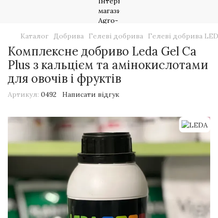
Каталог
Добрива
Гелеві добрива
Гелеві добрива LE
Комплексне добриво Leda Gel Ca
Plus з кальцієм та амінокислотами
для овочів і фруктів
Артикул:
0492
Написати відгук