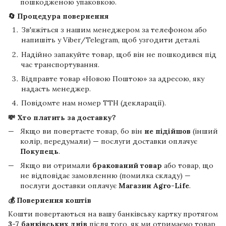
пошкодженою упаковкою.
🔄 Процедура повернення
Зв'яжіться з нашим менеджером за телефоном або
напишіть у Viber/Telegram, щоб узгодити деталі.
Надійно запакуйте товар, щоб він не пошкодився під
час транспортування.
Відправте товар «Новою Поштою» за адресою, яку
надасть менеджер.
Повідомте нам номер ТТН (декларації).
💸 Хто платить за доставку?
Якщо ви повертаєте товар, бо він
не підійшов
(інший
колір, передумали) — послуги доставки оплачує
Покупець
.
Якщо ви отримали
бракований товар
або товар, що
не відповідає замовленню (помилка складу) —
послуги доставки оплачує
Магазин Agro-Life
.
💰 Повернення коштів
Кошти повертаються на вашу банківську картку протягом
3-7 банківських днів
після того, як ми отримаємо товар