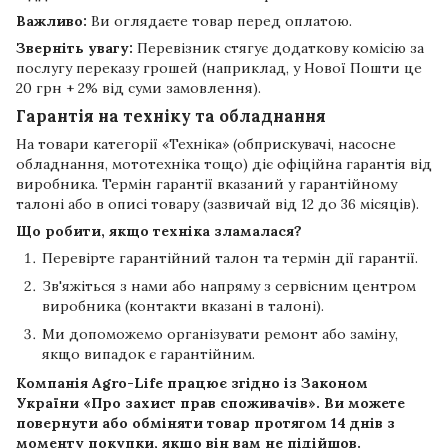
Важливо:
Ви оглядаєте товар перед оплатою.
Зверніть увагу:
Перевізник стягує додаткову комісію за
послугу переказу грошей (наприклад, у Нової Пошти це
20 грн + 2% від суми замовлення).
Гарантія на техніку та обладнання
На товари категорії «Техніка» (обприскувачі, насосне
обладнання, мототехніка тощо) діє офіційна гарантія від
виробника. Термін гарантії вказаний у гарантійному
талоні або в описі товару (зазвичай від 12 до 36 місяців).
Що робити, якщо техніка зламалася?
Перевірте гарантійний талон та термін дії гарантії.
Зв'яжіться з нами або напряму з сервісним центром
виробника (контакти вказані в талоні).
Ми допоможемо організувати ремонт або заміну,
якщо випадок є гарантійним.
Компанія
Agro-Life
працює згідно із Законом
України «Про захист прав споживачів». Ви можете
повернути або обміняти товар протягом
14 днів
з
моменту покупки, якщо він вам не підійшов.