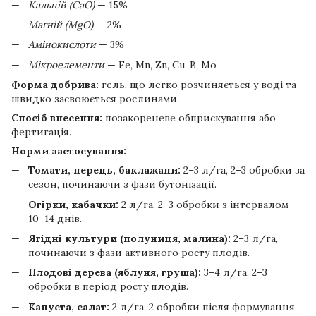
Кальцій (CaO)
— 15%
Магній (MgO)
— 2%
Амінокислоти
— 3%
Мікроелементи
— Fe, Mn, Zn, Cu, B, Mo
Форма добрива:
гель, що легко розчиняється у воді та
швидко засвоюється рослинами.
Спосіб внесення:
позакореневе обприскування або
фертигація.
Норми застосування:
Томати, перець, баклажани:
2–3 л/га, 2–3 обробки за
сезон, починаючи з фази бутонізації.
Огірки, кабачки:
2 л/га, 2–3 обробки з інтервалом
10–14 днів.
Ягідні культури (полуниця, малина):
2–3 л/га,
починаючи з фази активного росту плодів.
Плодові дерева (яблуня, груша):
3–4 л/га, 2–3
обробки в період росту плодів.
Капуста, салат:
2 л/га, 2 обробки після формування