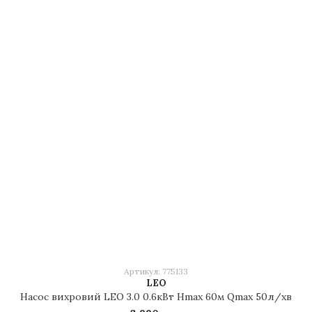
Артикул: 775133
LEO
Насос вихровий LEO 3.0 0.6кВт Hmax 60м Qmax 50л/хв