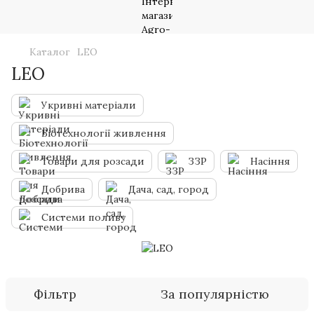
Каталог
LEO
LEO
Укривні матеріали
Біотехнології живлення
Товари для розсади
ЗЗР
Насіння
Добрива
Дача, сад, город
Системи поливу
Фільтр
За популярністю