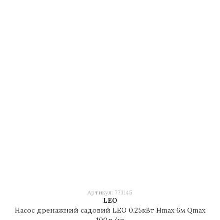
Артикул: 773145
LEO
Насос дренажний садовий LEO 0.25кВт Hmax 6м Qmax
100л/хв