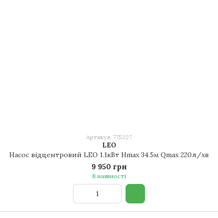
Артикул: 775227
LEO
Насос відцентровий LEO 1.1кВт Hmax 34.5м Qmax 220л/хв
9 950 грн
В наявності