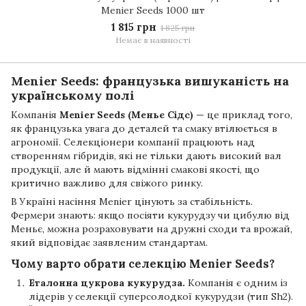
Menier Seeds 1000 шт
1 815 грн
1 825 грн
Немає в наявності
Menier Seeds: французька вишуканість на
українському полі
Компанія
Menier Seeds (Меньє Сідс)
— це приклад того,
як французька увага до деталей та смаку втілюється в
агрономії. Селекціонери компанії працюють над
створенням гібридів, які не тільки дають високий вал
продукції, але й мають відмінні смакові якості, що
критично важливо для свіжого ринку.
В Україні насіння Menier цінують за стабільність.
Фермери знають: якщо посіяти кукурудзу чи цибулю від
Меньє, можна розраховувати на дружні сходи та врожай,
який відповідає заявленим стандартам.
Чому варто обрати селекцію Menier Seeds?
Еталонна цукрова кукурудза.
Компанія є одним із
лідерів у селекції суперсолодкої кукурудзи (тип Sh2).