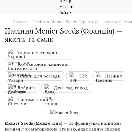
Каталог
Насіння Menier Seeds (Франція) — якість та сма
Насіння Menier Seeds (Франція) —
якість та смак
Укривні матеріали
Біотехнології живлення
Товари для розсади
ЗЗР
Насіння
Добрива
Дача, сад, город
Системи поливу
Menier Seeds (Меньє Сідс)
— це французька насіннєва
компанія з багаторічною історією, яка поєднує сімейні