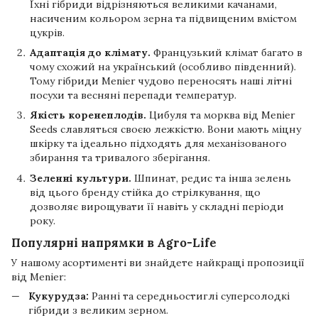
Їхні гібриди відрізняються великими качанами,
насиченим кольором зерна та підвищеним вмістом
цукрів.
Адаптація до клімату.
Французький клімат багато в
чому схожий на український (особливо південний).
Тому гібриди Menier чудово переносять наші літні
посухи та весняні перепади температур.
Якість коренеплодів.
Цибуля та морква від Menier
Seeds славляться своєю лежкістю. Вони мають міцну
шкірку та ідеально підходять для механізованого
збирання та тривалого зберігання.
Зеленні культури.
Шпинат, редис та інша зелень
від цього бренду стійка до стрілкування, що
дозволяє вирощувати її навіть у складні періоди
року.
Популярні напрямки в Agro-Life
У нашому асортименті ви знайдете найкращі пропозиції
від Menier:
Кукурудза:
Ранні та середньостиглі суперсолодкі
гібриди з великим зерном.