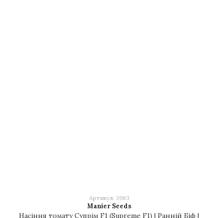
Артикул: 3983
Manier Seeds
Насіння томату Супрім F1 (Supreme F1) | Ранній Біф |