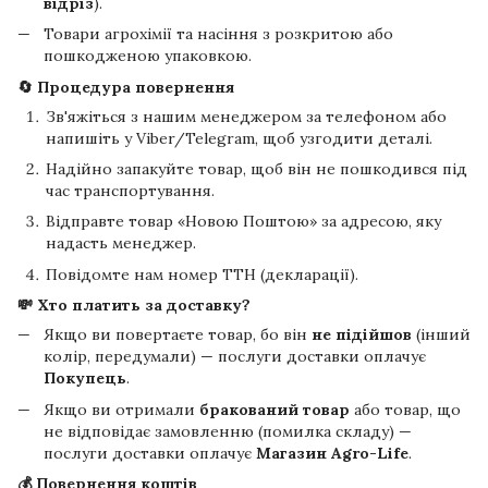
відріз
).
Товари агрохімії та насіння з розкритою або
пошкодженою упаковкою.
🔄 Процедура повернення
Зв'яжіться з нашим менеджером за телефоном або
напишіть у Viber/Telegram, щоб узгодити деталі.
Надійно запакуйте товар, щоб він не пошкодився під
час транспортування.
Відправте товар «Новою Поштою» за адресою, яку
надасть менеджер.
Повідомте нам номер ТТН (декларації).
💸 Хто платить за доставку?
Якщо ви повертаєте товар, бо він
не підійшов
(інший
колір, передумали) — послуги доставки оплачує
Покупець
.
Якщо ви отримали
бракований товар
або товар, що
не відповідає замовленню (помилка складу) —
послуги доставки оплачує
Магазин Agro-Life
.
💰 Повернення коштів