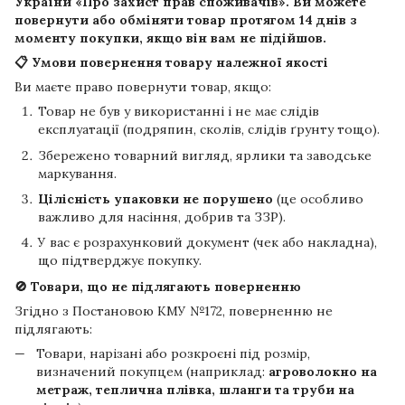
України «Про захист прав споживачів». Ви можете
повернути або обміняти товар протягом
14 днів
з
моменту покупки, якщо він вам не підійшов.
📋 Умови повернення товару належної якості
Ви маєте право повернути товар, якщо:
Товар не був у використанні і не має слідів
експлуатації (подряпин, сколів, слідів ґрунту тощо).
Збережено товарний вигляд, ярлики та заводське
маркування.
Цілісність упаковки не порушено
(це особливо
важливо для насіння, добрив та ЗЗР).
У вас є розрахунковий документ (чек або накладна),
що підтверджує покупку.
🚫 Товари, що не підлягають поверненню
Згідно з Постановою КМУ №172, поверненню не
підлягають:
Товари, нарізані або розкроєні під розмір,
визначений покупцем (наприклад:
агроволокно на
метраж, теплична плівка, шланги та труби на