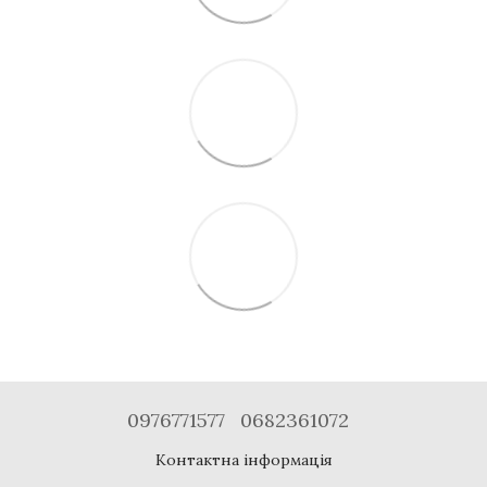
0976771577
0682361072
Контактна інформація