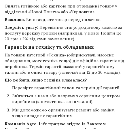
Оплата готівкою або карткою при отриманні товару у
відділенні «Нової Пошти» або «Укрпошти».
Важливо:
Ви оглядаєте товар перед оплатою.
Зверніть увагу:
Перевізник стягує додаткову комісію за
послугу переказу грошей (наприклад, у Нової Пошти це
20 грн + 2% від суми замовлення).
Гарантія на техніку та обладнання
На товари категорії «Техніка» (обприскувачі, насосне
обладнання, мототехніка тощо) діє офіційна гарантія від
виробника. Термін гарантії вказаний у гарантійному
талоні або в описі товару (зазвичай від 12 до 36 місяців).
Що робити, якщо техніка зламалася?
Перевірте гарантійний талон та термін дії гарантії.
Зв'яжіться з нами або напряму з сервісним центром
виробника (контакти вказані в талоні).
Ми допоможемо організувати ремонт або заміну,
якщо випадок є гарантійним.
Компанія
Agro-Life
працює згідно із Законом