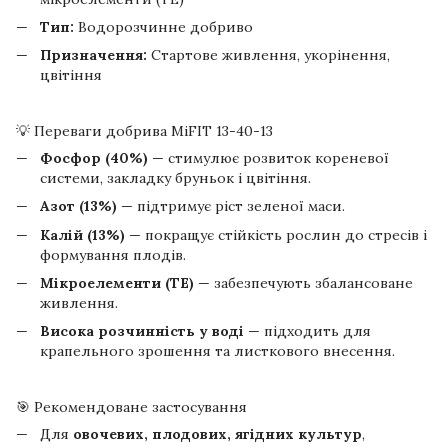
Тип:
Водорозчинне добриво
Призначення:
Стартове живлення, укорінення,
цвітіння
💡 Переваги добрива MiFIT 13-40-13
Фосфор (40%)
— стимулює розвиток кореневої
системи, закладку бруньок і цвітіння.
Азот (13%)
— підтримує ріст зеленої маси.
Калій (13%)
— покращує стійкість рослин до стресів і
формування плодів.
Мікроелементи (TE)
— забезпечують збалансоване
живлення.
Висока розчинність у воді
— підходить для
крапельного зрошення та листкового внесення.
🎯 Рекомендоване застосування
Для
овочевих, плодових, ягідних культур
,