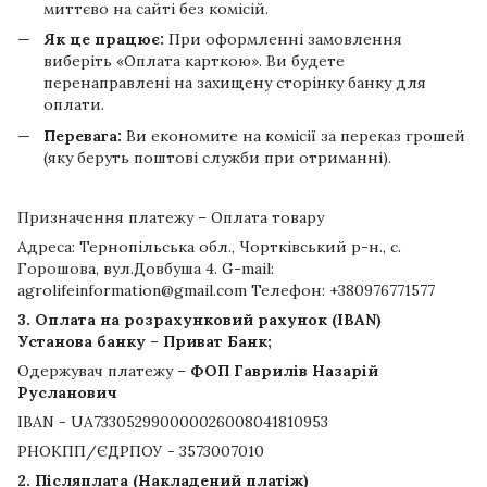
миттєво на сайті без комісій.
Як це працює:
При оформленні замовлення
виберіть «Оплата карткою». Ви будете
перенаправлені на захищену сторінку банку для
оплати.
Перевага:
Ви економите на комісії за переказ грошей
(яку беруть поштові служби при отриманні).
Призначення платежу – Оплата товару
Адреса: Тернопільська обл., Чортківський р-н., с.
Горошова, вул.Довбуша 4. G-mail:
agrolifeinformation@gmail.com Телефон: +380976771577
3. Оплата на розрахунковий рахунок (IBAN)
Установа банку – Приват Банк;
Одержувач платежу –
ФОП Гаврилів Назарій
Русланович
IBAN - UA733052990000026008041810953
РНОКПП/ЄДРПОУ - 3573007010
2. Післяплата (Накладений платіж)