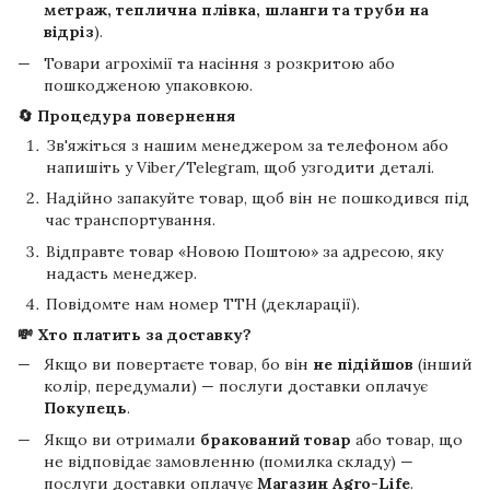
метраж, теплична плівка, шланги та труби на
відріз
).
Товари агрохімії та насіння з розкритою або
пошкодженою упаковкою.
🔄 Процедура повернення
Зв'яжіться з нашим менеджером за телефоном або
напишіть у Viber/Telegram, щоб узгодити деталі.
Надійно запакуйте товар, щоб він не пошкодився під
час транспортування.
Відправте товар «Новою Поштою» за адресою, яку
надасть менеджер.
Повідомте нам номер ТТН (декларації).
💸 Хто платить за доставку?
Якщо ви повертаєте товар, бо він
не підійшов
(інший
колір, передумали) — послуги доставки оплачує
Покупець
.
Якщо ви отримали
бракований товар
або товар, що
не відповідає замовленню (помилка складу) —
послуги доставки оплачує
Магазин Agro-Life
.