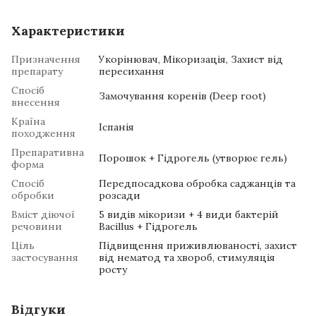
Характеристики
Призначення
Укорінювач, Мікоризація, Захист від
препарату
пересихання
Спосіб
Замочування коренів (Deep root)
внесення
Країна
Іспанія
походження
Препаративна
Порошок + Гідрогель (утворює гель)
форма
Спосіб
Передпосадкова обробка саджанців та
обробки
розсади
Вміст діючої
5 видів мікоризи + 4 види бактерій
речовини
Bacillus + Гідрогель
Ціль
Підвищення приживлюваності, захист
застосування
від нематод та хвороб, стимуляція
росту
Відгуки