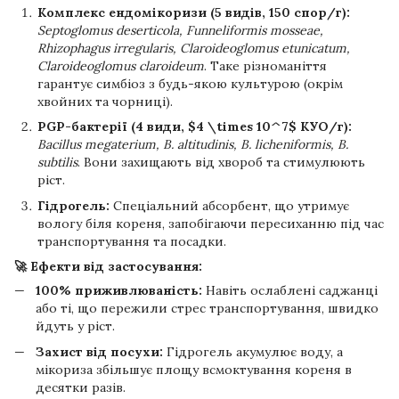
Комплекс ендомікоризи (5 видів, 150 спор/г):
Septoglomus deserticola, Funneliformis mosseae,
Rhizophagus irregularis, Claroideoglomus etunicatum,
Claroideoglomus claroideum
. Таке різноманіття
гарантує симбіоз з будь-якою культурою (окрім
хвойних та чорниці).
PGP-бактерії (4 види, $4 \times 10^7$ КУО/г):
Bacillus megaterium, B. altitudinis, B. licheniformis, B.
subtilis
. Вони захищають від хвороб та стимулюють
ріст.
Гідрогель:
Спеціальний абсорбент, що утримує
вологу біля кореня, запобігаючи пересиханню під час
транспортування та посадки.
🚀 Ефекти від застосування:
100% приживлюваність:
Навіть ослаблені саджанці
або ті, що пережили стрес транспортування, швидко
йдуть у ріст.
Захист від посухи:
Гідрогель акумулює воду, а
мікориза збільшує площу всмоктування кореня в
десятки разів.