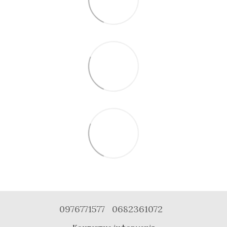
0976771577
0682361072