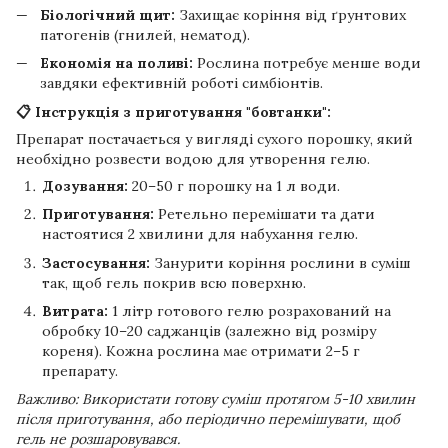
Біологічний щит:
Захищає коріння від ґрунтових
патогенів (гнилей, нематод).
Економія на поливі:
Рослина потребує менше води
завдяки ефективній роботі симбіонтів.
📋 Інструкція з приготування "бовтанки":
Препарат постачається у вигляді сухого порошку, який
необхідно розвести водою для утворення гелю.
Дозування:
20–50 г порошку на 1 л води.
Приготування:
Ретельно перемішати та дати
настоятися 2 хвилини для набухання гелю.
Застосування:
Занурити коріння рослини в суміш
так, щоб гель покрив всю поверхню.
Витрата:
1 літр готового гелю розрахований на
обробку 10–20 саджанців (залежно від розміру
кореня). Кожна рослина має отримати 2–5 г
препарату.
Важливо: Використати готову суміш протягом 5-10 хвилин
після приготування, або періодично перемішувати, щоб
гель не розшаровувався.