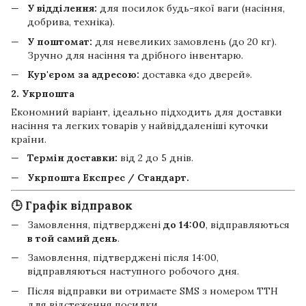
У відділення:
для посилок будь-якої ваги (насіння,
добрива, техніка).
У поштомат:
для невеликих замовлень (до 20 кг).
Зручно для насіння та дрібного інвентарю.
Кур'єром за адресою:
доставка «до дверей».
2. Укрпошта
Економний варіант, ідеально підходить для доставки
насіння та легких товарів у найвіддаленіші куточки
країни.
Термін доставки:
від 2 до 5 днів.
Укрпошта Експрес / Стандарт.
🕒 Графік відправок
Замовлення, підтверджені
до 14:00
, відправляються
в той самий день
.
Замовлення, підтверджені після 14:00,
відправляються наступного робочого дня.
Після відправки ви отримаєте SMS з номером ТТН
для відстеження посилки.