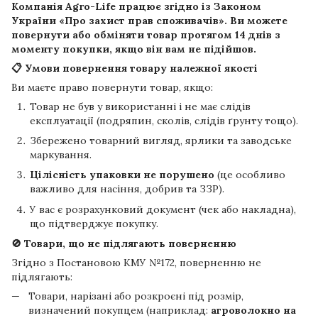
Компанія
Agro-Life
працює згідно із Законом
України «Про захист прав споживачів». Ви можете
повернути або обміняти товар протягом
14 днів
з
моменту покупки, якщо він вам не підійшов.
📋 Умови повернення товару належної якості
Ви маєте право повернути товар, якщо:
Товар не був у використанні і не має слідів
експлуатації (подряпин, сколів, слідів ґрунту тощо).
Збережено товарний вигляд, ярлики та заводське
маркування.
Цілісність упаковки не порушено
(це особливо
важливо для насіння, добрив та ЗЗР).
У вас є розрахунковий документ (чек або накладна),
що підтверджує покупку.
🚫 Товари, що не підлягають поверненню
Згідно з Постановою КМУ №172, поверненню не
підлягають:
Товари, нарізані або розкроєні під розмір,
визначений покупцем (наприклад:
агроволокно на