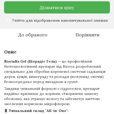
Дізнатися ціну
Увійти
для відображення накопичувальної знижки
%
До обраного
Порівняти
Опис
Bioradis Gel (Біорадіс Гель)
— це професійний
біотехнологічний препарат від Bioera, розроблений
спеціально для обробки кореневої системи саджанців
дерев, кущів, винограду та розсади (полуниці, овочів)
безпосередньо перед висадкою в ґрунт.
Завдяки унікальній формулі з гідрогелем, препарат
надійно прилипає до коріння, створюючи захисну
оболонку, яка утримує вологу та забезпечує миттєве
заселення корисною мікрофлорою.
🧬 Унікальний склад "All-in-One":