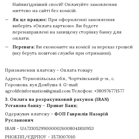
Найвигідніший спосіб! Оплачуйте замовлення
миттєво на сайті без комісій.
Як це працює:
При оформленні замовлення
виберіть «Оплата карткою». Ви будете
перенаправлені на захищену сторінку банку для
оплати.
Перевага:
Ви економите на комісії за переказ грошей
(яку беруть поштові служби при отриманні).
Призначення платежу – Оплата товару
Адреса: Тернопільська обл., Чортківський р-н., с.
Горошова, вул.Довбуша 4. G-mail:
agrolifeinformation@gmail.com Телефон: +380976771577
3. Оплата на розрахунковий рахунок (IBAN)
Установа банку – Приват Банк;
Одержувач платежу –
ФОП Гаврилів Назарій
Русланович
IBAN - UA733052990000026008041810953
РНОКПП/ЄДРПОУ - 3573007010