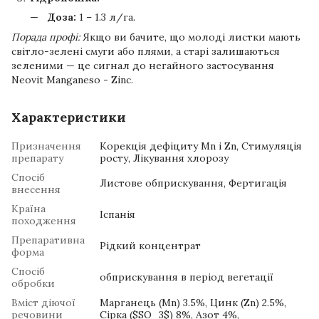
Доза:
1 – 1.3 л/га.
Порада профі:
Якщо ви бачите, що молоді листки мають
світло-зелені смуги або плями, а старі залишаються
зеленими — це сигнал до негайного застосування
Neovit Manganeso - Zinc.
Характеристики
Призначення
Корекція дефіциту Mn і Zn, Стимуляція
препарату
росту, Лікування хлорозу
Спосіб
Листове обприскування, Фертигація
внесення
Країна
Іспанія
походження
Препаративна
Рідкий концентрат
форма
Спосіб
обприскування в період вегетації
обробки
Вміст діючої
Марганець (Mn) 3.5%, Цинк (Zn) 2.5%,
речовини
Сірка ($SO_3$) 8%, Азот 4%,