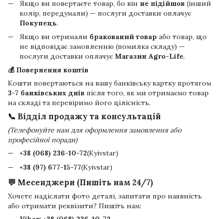
Якщо ви повертаєте товар, бо він
не підійшов
(інший
колір, передумали) — послуги доставки оплачує
Покупець
.
Якщо ви отримали
бракований товар
або товар, що
не відповідає замовленню (помилка складу) —
послуги доставки оплачує
Магазин Agro-Life
.
💰 Повернення коштів
Кошти повертаються на вашу банківську картку протягом
3-7 банківських днів
після того, як ми отримаємо товар
на складі та перевіримо його цілісність.
📞 Відділ продажу та консультацій
(Телефонуйте нам для оформлення замовлення або
професійної поради)
+38 (068) 236-10-72
(Kyivstar)
+38 (97) 677-15-77
(Kyivstar)
💬 Месенджери (Пишіть нам 24/7)
Хочете надіслати фото деталі, запитати про наявність
або отримати реквізити? Пишіть нам:
Viber:
+38 (068) 236-10-72