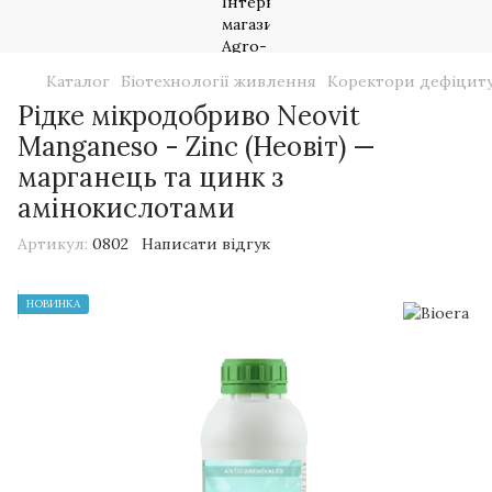
Каталог
Біотехнології живлення
Коректори дефіцит
Рідке мікродобриво Neovit
Manganeso - Zinc (Неовіт) —
марганець та цинк з
амінокислотами
Артикул:
0802
Написати відгук
НОВИНКА