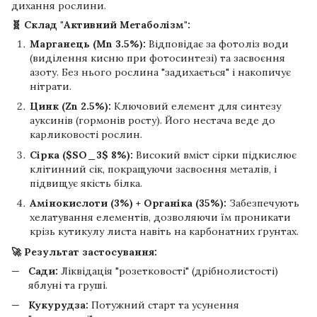
дихання рослини.
🧬 Склад "Активний Метаболізм":
Марганець (Mn 3.5%):
Відповідає за фотоліз води
(виділення кисню при фотосинтезі) та засвоєння
азоту. Без нього рослина "задихається" і накопичує
нітрати.
Цинк (Zn 2.5%):
Ключовий елемент для синтезу
ауксинів (гормонів росту). Його нестача веде до
карликовості рослин.
Сірка ($SO_3$ 8%):
Високий вміст сірки підкислює
клітинний сік, покращуючи засвоєння металів, і
підвищує якість білка.
Амінокислоти (3%) + Органіка (35%):
Забезпечують
хелатування елементів, дозволяючи їм проникати
крізь кутикулу листа навіть на карбонатних ґрунтах.
🚀 Результат застосування:
Сади:
Ліквідація "розетковості" (дрібнолистості)
яблуні та груші.
Кукурудза:
Потужний старт та усунення