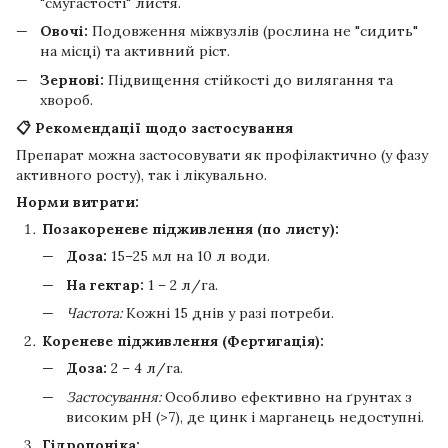
"смугастості" листя.
Овочі:
Подовження міжвузлів (рослина не "сидить"
на місці) та активний ріст.
Зернові:
Підвищення стійкості до вилягання та
хвороб.
📋 Рекомендації щодо застосування
Препарат можна застосовувати як профілактично (у фазу
активного росту), так і лікувально.
Норми витрати:
Позакореневе підживлення (по листу):
Доза:
15–25 мл на 10 л води.
На гектар:
1 – 2 л/га.
Частота:
Кожні 15 днів у разі потреби.
Кореневе підживлення (Фертигація):
Доза:
2 – 4 л/га.
Застосування:
Особливо ефективно на ґрунтах з
високим pH (>7), де цинк і марганець недоступні.
Гідропоніка: