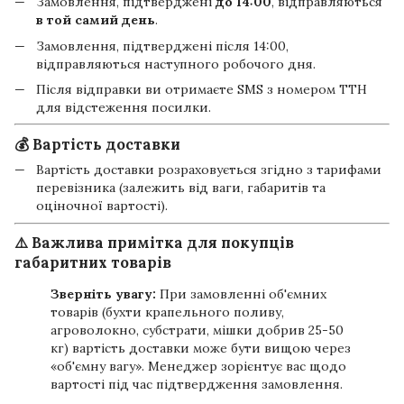
Замовлення, підтверджені
до 14:00
, відправляються
в той самий день
.
Замовлення, підтверджені після 14:00,
відправляються наступного робочого дня.
Після відправки ви отримаєте SMS з номером ТТН
для відстеження посилки.
💰 Вартість доставки
Вартість доставки розраховується згідно з тарифами
перевізника (залежить від ваги, габаритів та
оціночної вартості).
⚠️ Важлива примітка для покупців
габаритних товарів
Зверніть увагу:
При замовленні об'ємних
товарів (бухти крапельного поливу,
агроволокно, субстрати, мішки добрив 25-50
кг) вартість доставки може бути вищою через
«об'ємну вагу». Менеджер зорієнтує вас щодо
вартості під час підтвердження замовлення.