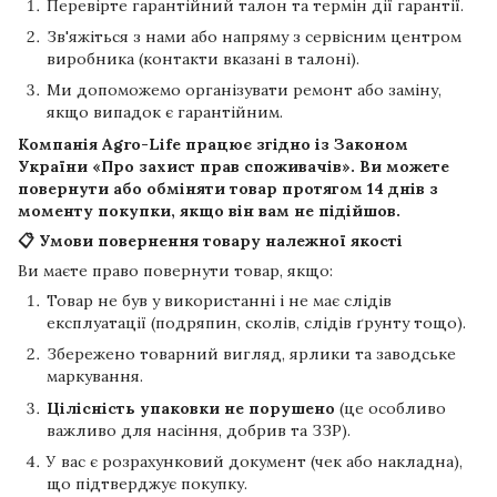
Перевірте гарантійний талон та термін дії гарантії.
Зв'яжіться з нами або напряму з сервісним центром
виробника (контакти вказані в талоні).
Ми допоможемо організувати ремонт або заміну,
якщо випадок є гарантійним.
Компанія
Agro-Life
працює згідно із Законом
України «Про захист прав споживачів». Ви можете
повернути або обміняти товар протягом
14 днів
з
моменту покупки, якщо він вам не підійшов.
📋 Умови повернення товару належної якості
Ви маєте право повернути товар, якщо:
Товар не був у використанні і не має слідів
експлуатації (подряпин, сколів, слідів ґрунту тощо).
Збережено товарний вигляд, ярлики та заводське
маркування.
Цілісність упаковки не порушено
(це особливо
важливо для насіння, добрив та ЗЗР).
У вас є розрахунковий документ (чек або накладна),
що підтверджує покупку.