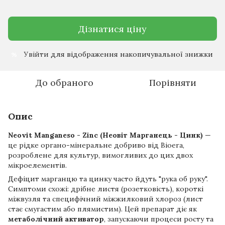
Дізнатися ціну
Увійти
для відображення накопичувальної знижки
%
До обраного
Порівняти
Опис
Neovit Manganeso - Zinc (Неовіт Марганець - Цинк)
—
це рідке органо-мінеральне добриво від Bioera,
розроблене для культур, вимогливих до цих двох
мікроелементів.
Дефіцит марганцю та цинку часто йдуть "рука об руку".
Симптоми схожі: дрібне листя (розетковість), короткі
міжвузля та специфічний міжжилковий хлороз (лист
стає смугастим або плямистим). Цей препарат діє як
метаболічний активатор
, запускаючи процеси росту та