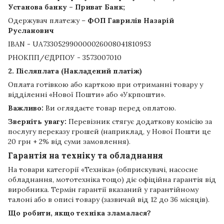
Установа банку – Приват Банк;
Одержувач платежу –
ФОП Гаврилів Назарій
Русланович
IBAN - UA733052990000026008041810953
РНОКПП/ЄДРПОУ - 3573007010
2. Післяплата (Накладений платіж)
Оплата готівкою або карткою при отриманні товару у
відділенні «Нової Пошти» або «Укрпошти».
Важливо:
Ви оглядаєте товар перед оплатою.
Зверніть увагу:
Перевізник стягує додаткову комісію за
послугу переказу грошей (наприклад, у Нової Пошти це
20 грн + 2% від суми замовлення).
Гарантія на техніку та обладнання
На товари категорії «Техніка» (обприскувачі, насосне
обладнання, мототехніка тощо) діє офіційна гарантія від
виробника. Термін гарантії вказаний у гарантійному
талоні або в описі товару (зазвичай від 12 до 36 місяців).
Що робити, якщо техніка зламалася?