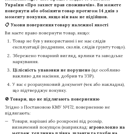
України «Про захист прав споживачів». Ви можете
повернути або обміняти товар протягом
14 днів
з
моменту покупки, якщо він вам не підійшов.
📋 Умови повернення товару належної якості
Ви маєте право повернути товар, якщо:
Товар не був у використанні і не має слідів
експлуатації (подряпин, сколів, слідів ґрунту тощо).
Збережено товарний вигляд, ярлики та заводське
маркування.
Цілісність упаковки не порушено
(це особливо
важливо для насіння, добрив та ЗЗР).
У вас є розрахунковий документ (чек або накладна),
що підтверджує покупку.
🚫 Товари, що не підлягають поверненню
Згідно з Постановою КМУ №172, поверненню не
підлягають:
Товари, нарізані або розкроєні під розмір,
визначений покупцем (наприклад:
агроволокно на
метраж, теплична плівка, шланги та труби на