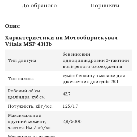
До обраного
Порівняти
Опис
Характеристики на Мотообприскувач
Vitals MSP 4313b
бензиновий
Тип двигуна
одноциліндровий 2-тактний
повітряного охолодження
суміш бензину з маслом для
Тип палива
двотактних двигунів 25:1
Робочий об`єм
42,7
циліндра, куб.см
Потужність, кВт/к.с.
1,25/1,7
Максимальний
крутний момент,
2,8/5000
частота Нм / об/хв
Максимальна частота,