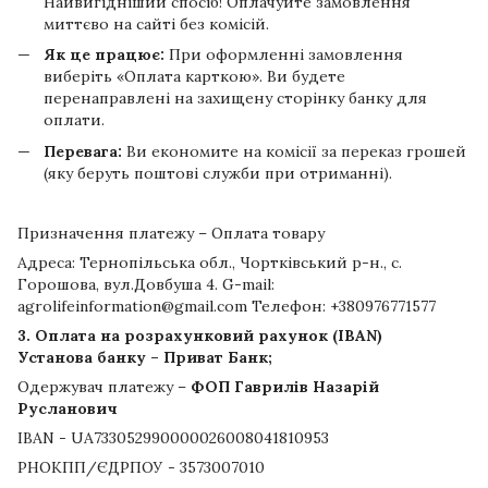
Найвигідніший спосіб! Оплачуйте замовлення
миттєво на сайті без комісій.
Як це працює:
При оформленні замовлення
виберіть «Оплата карткою». Ви будете
перенаправлені на захищену сторінку банку для
оплати.
Перевага:
Ви економите на комісії за переказ грошей
(яку беруть поштові служби при отриманні).
Призначення платежу – Оплата товару
Адреса: Тернопільська обл., Чортківський р-н., с.
Горошова, вул.Довбуша 4. G-mail:
agrolifeinformation@gmail.com Телефон: +380976771577
3. Оплата на розрахунковий рахунок (IBAN)
Установа банку – Приват Банк;
Одержувач платежу –
ФОП Гаврилів Назарій
Русланович
IBAN - UA733052990000026008041810953
РНОКПП/ЄДРПОУ - 3573007010