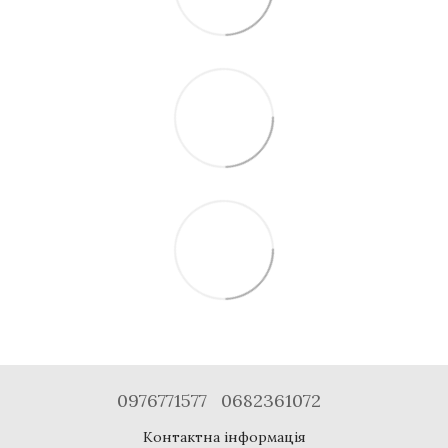
0976771577
0682361072
Контактна інформація