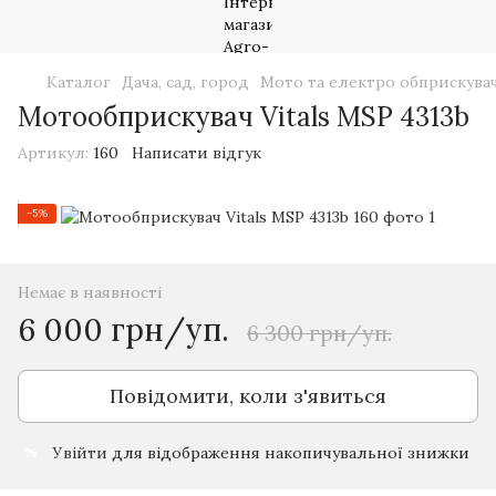
Каталог
Дача, сад, город
Мото та електро обприскувач
Мотообприскувач Vitals MSP 4313b
Артикул:
160
Написати відгук
−5%
Немає в наявності
6 000 грн/уп.
6 300 грн/уп.
Повідомити, коли з'явиться
Увійти
для відображення накопичувальної знижки
%