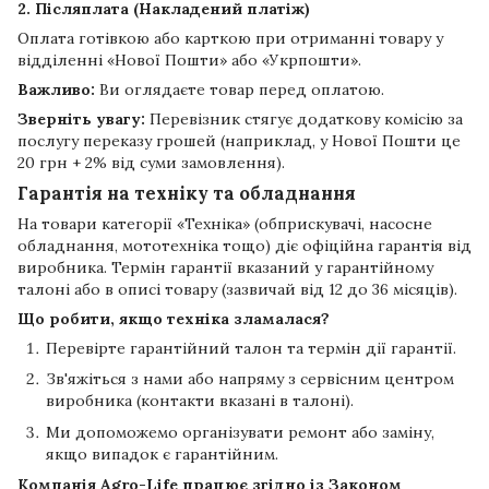
2. Післяплата (Накладений платіж)
Оплата готівкою або карткою при отриманні товару у
відділенні «Нової Пошти» або «Укрпошти».
Важливо:
Ви оглядаєте товар перед оплатою.
Зверніть увагу:
Перевізник стягує додаткову комісію за
послугу переказу грошей (наприклад, у Нової Пошти це
20 грн + 2% від суми замовлення).
Гарантія на техніку та обладнання
На товари категорії «Техніка» (обприскувачі, насосне
обладнання, мототехніка тощо) діє офіційна гарантія від
виробника. Термін гарантії вказаний у гарантійному
талоні або в описі товару (зазвичай від 12 до 36 місяців).
Що робити, якщо техніка зламалася?
Перевірте гарантійний талон та термін дії гарантії.
Зв'яжіться з нами або напряму з сервісним центром
виробника (контакти вказані в талоні).
Ми допоможемо організувати ремонт або заміну,
якщо випадок є гарантійним.
Компанія
Agro-Life
працює згідно із Законом