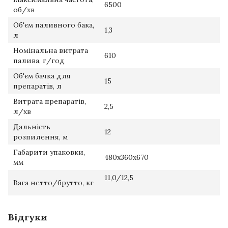
6500
об/хв
Об'єм паливного бака,
1,3
л
Номінальна витрата
610
палива, г/год
Об'єм бачка для
15
препаратів, л
Витрата препаратів,
2,5
л/хв
Дальність
12
розпилення, м
Габарити упаковки,
480х360х670
мм
11,0/12,5
Вага нетто/брутто, кг
Відгуки