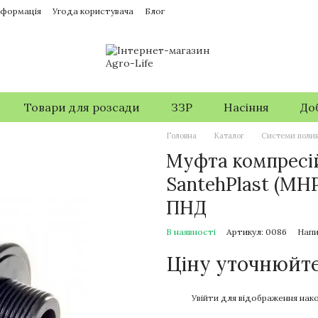
нформація
Угода користувача
Блог
Товари для розсади
ЗЗР
Насіння
До
Головна
Каталог
Системи поли
Муфта компресій
SantehPlast (МН
ПНД
В наявності
Артикул: 0086
Напи
Ціну уточнюйт
%
Увійти
для відображення нако