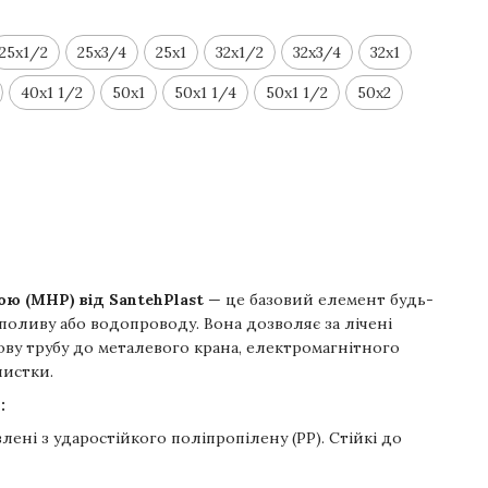
25x1/2
25x3/4
25x1
32x1/2
32x3/4
32x1
40x1 1/2
50x1
50x1 1/4
50x1 1/2
50x2
ю (МНР) від SantehPlast
— це базовий елемент будь-
поливу або водопроводу. Вона дозволяє за лічені
ву трубу до металевого крана, електромагнітного
чистки.
:
ені з ударостійкого поліпропілену (PP). Стійкі до