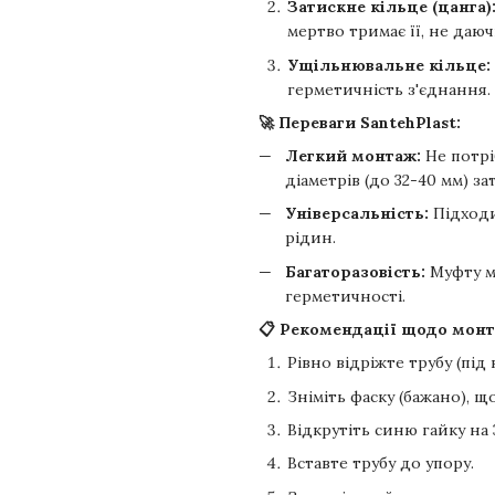
Затискне кільце (цанга)
мертво тримає її, не даю
Ущільнювальне кільце:
герметичність з'єднання.
🚀 Переваги SantehPlast:
Легкий монтаж:
Не потрі
діаметрів (до 32-40 мм) з
Універсальність:
Підходи
рідин.
Багаторазовість:
Муфту м
герметичності.
📋 Рекомендації щодо мон
Рівно відріжте трубу (під 
Зніміть фаску (бажано), 
Відкрутіть синю гайку на 
Вставте трубу до упору.