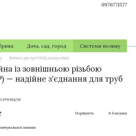
0976771577
брива
Дача, сад, город
Системи поливу
ву
Фітинги для труб ПНД (компресійні)
на із зовнішньою різьбою
Р) — надійне з'єднання для труб
сати відгук
е
Порівняти
В бажання
пичувальної знижки