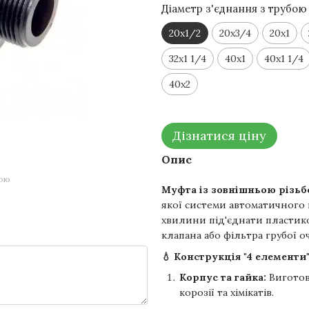
Діаметр з'єднання з трубою
20x1/2
20x3/4
20x1
32x1 1/4
40x1
40x1 1/4
40x2
Дізнатися ціну
Опис
гою
Муфта із зовнішньою різьбо
якої системи автоматичного 
хвилини під'єднати пластико
клапана або фільтра грубої о
💧 Конструкція "4 елементи"
Корпус та гайка:
Виготовл
корозії та хімікатів.