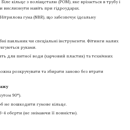
:
Біле кільце з поліацеталю (POM), яке врізається в трубу і
чи вислизнути навіть при гідроударах.
Нітрилова гума (NBR), що забезпечує ідеальну
бні паяльник чи спеціальні інструменти. Фітинги малих
атягуються руками.
ть для питної води (харчовий пластик) та технічних
ожна розкручувати та збирати заново без втрати
тажу
кутом 90°).
щоб не пошкодити гумове кільце.
3-4 оберти (не знімаючи її повністю).