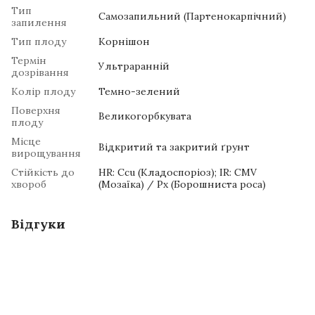
Тип
Самозапильний (Партенокарпічний)
запилення
Тип плоду
Корнішон
Термін
Ультраранній
дозрівання
Колір плоду
Темно-зелений
Поверхня
Великогорбкувата
плоду
Місце
Відкритий та закритий ґрунт
вирощування
Стійкість до
HR: Ccu (Кладоспоріоз); IR: CMV
хвороб
(Мозаїка) / Px (Борошниста роса)
Відгуки