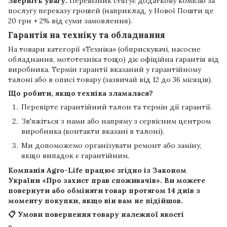
Зверніть увагу:
Перевізник стягує додаткову комісію за
послугу переказу грошей (наприклад, у Нової Пошти це
20 грн + 2% від суми замовлення).
Гарантія на техніку та обладнання
На товари категорії «Техніка» (обприскувачі, насосне
обладнання, мототехніка тощо) діє офіційна гарантія від
виробника. Термін гарантії вказаний у гарантійному
талоні або в описі товару (зазвичай від 12 до 36 місяців).
Що робити, якщо техніка зламалася?
Перевірте гарантійний талон та термін дії гарантії.
Зв'яжіться з нами або напряму з сервісним центром
виробника (контакти вказані в талоні).
Ми допоможемо організувати ремонт або заміну,
якщо випадок є гарантійним.
Компанія
Agro-Life
працює згідно із Законом
України «Про захист прав споживачів». Ви можете
повернути або обміняти товар протягом
14 днів
з
моменту покупки, якщо він вам не підійшов.
📋 Умови повернення товару належної якості