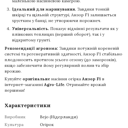
маленькою насіннєвою камерою.
Ідеальний для маринування.
Завдяки тонкій
шкірці та щільній структурі, Анзор F1 залишається
хрустким у банці, не утворюючи порожнеч.
Універсальність.
Показує відмінні результати як у
плівкових теплицях (перший оборот), так і у
відкритому ґрунті.
Рекомендації агронома:
Завдяки потужній кореневій
системі та регенеративній здатності, Анзор F1 стабільно
плодоносить протягом усього сезону (до заморозків),
якщо забезпечити йому регулярний полив та збір
врожаю.
Купуйте
оригінальне
насіння огірка
Анзор F1
в
інтернет-магазині
Agro-Life
. Отримайте врожай
першими!
Характеристики
Виробник
Bejo (Нідерланди)
Культура
Огірок