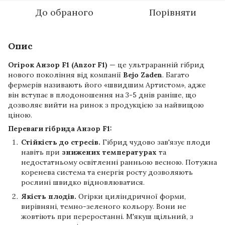
До обраного
Порівняти
Опис
Огірок Анзор F1 (Anzor F1)
— це ультраранній гібрид
нового покоління від компанії
Bejo Zaden
. Багато
фермерів називають його «швидшим Артистом», адже
він вступає в плодоношення на 3-5 днів раніше, що
дозволяє вийти на ринок з продукцією за найвищою
ціною.
Переваги гібрида Анзор F1:
Стійкість до стресів.
Гібрид чудово зав'язує плоди
навіть при
знижених температурах
та
недостатньому освітленні ранньою весною. Потужна
коренева система та енергія росту дозволяють
рослині швидко відновлюватися.
Якість плодів.
Огірки циліндричної форми,
вирівняні, темно-зеленого кольору. Вони не
жовтіють при переростанні. М'якуш щільний, з