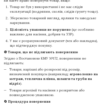
Ви маєте право повернути товар, якщо:
Товар не був у використанні і не має слідів
експлуатації (подряпин, сколів, слідів ґрунту тощо).
Збережено товарний вигляд, ярлики та заводське
маркування.
Цілісність упаковки не порушено
(це особливо
важливо для насіння, добрив та ЗЗР).
У вас є розрахунковий документ (чек або накладна),
що підтверджує покупку.
🚫 Товари, що не підлягають поверненню
Згідно з Постановою КМУ №172, поверненню не
підлягають:
Товари, нарізані або розкроєні під розмір,
визначений покупцем (наприклад:
агроволокно на
метраж, теплична плівка, шланги та труби на
відріз
).
Товари агрохімії та насіння з розкритою або
пошкодженою упаковкою.
🔄 Процедура повернення