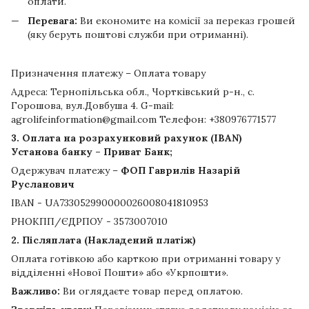
оплати.
Перевага:
Ви економите на комісії за переказ грошей
(яку беруть поштові служби при отриманні).
Призначення платежу – Оплата товару
Адреса: Тернопільська обл., Чортківський р-н., с.
Горошова, вул.Довбуша 4. G-mail:
agrolifeinformation@gmail.com Телефон: +380976771577
3. Оплата на розрахунковий рахунок (IBAN)
Установа банку – Приват Банк;
Одержувач платежу –
ФОП Гаврилів Назарій
Русланович
IBAN - UA733052990000026008041810953
РНОКПП/ЄДРПОУ - 3573007010
2. Післяплата (Накладений платіж)
Оплата готівкою або карткою при отриманні товару у
відділенні «Нової Пошти» або «Укрпошти».
Важливо:
Ви оглядаєте товар перед оплатою.