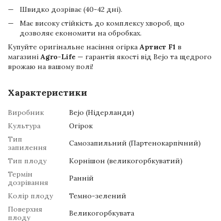
Швидко дозріває (40-42 дні).
Має високу стійкість до комплексу хвороб, що
дозволяє економити на обробках.
Купуйте оригінальне насіння огірка
Артист F1
в
магазині
Agro-Life
— гарантія якості від Bejo та щедрого
врожаю на вашому полі!
Характеристики
Виробник
Bejo (Нідерланди)
Культура
Огірок
Тип
Самозапильний (Партенокарпічний)
запилення
Тип плоду
Корнішон (великогорбкуватий)
Термін
Ранній
дозрівання
Колір плоду
Темно-зелений
Поверхня
Великогорбкувата
плоду