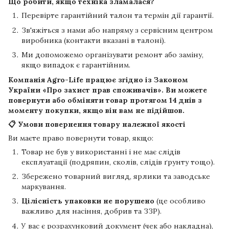
Що робити, якщо техніка зламалася?
Перевірте гарантійний талон та термін дії гарантії.
Зв'яжіться з нами або напряму з сервісним центром
виробника (контакти вказані в талоні).
Ми допоможемо організувати ремонт або заміну,
якщо випадок є гарантійним.
Компанія
Agro-Life
працює згідно із Законом
України «Про захист прав споживачів». Ви можете
повернути або обміняти товар протягом
14 днів
з
моменту покупки, якщо він вам не підійшов.
📋 Умови повернення товару належної якості
Ви маєте право повернути товар, якщо:
Товар не був у використанні і не має слідів
експлуатації (подряпин, сколів, слідів ґрунту тощо).
Збережено товарний вигляд, ярлики та заводське
маркування.
Цілісність упаковки не порушено
(це особливо
важливо для насіння, добрив та ЗЗР).
У вас є розрахунковий документ (чек або накладна),