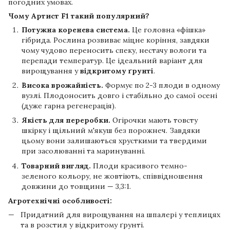
погодних умовах.
Чому Артист F1 такий популярний?
Потужна коренева система.
Це головна «фішка»
гібрида. Рослина розвиває міцне коріння, завдяки
чому чудово переносить спеку, нестачу вологи та
перепади температур. Це ідеальний варіант для
вирощування у
відкритому ґрунті
.
Висока врожайність.
Формує по 2-3 плоди в одному
вузлі. Плодоносить довго і стабільно до самої осені
(дуже гарна регенерація).
Якість для переробки.
Огірочки мають товсту
шкірку і щільний м'якуш без порожнеч. Завдяки
цьому вони залишаються хрусткими та твердими
при засолюванні та маринуванні.
Товарний вигляд.
Плоди красивого темно-
зеленого кольору, не жовтіють, співвідношення
довжини до товщини — 3,3:1.
Агротехнічні особливості:
Придатний для вирощування на шпалері у теплицях
та в розстил у відкритому ґрунті.