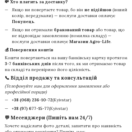
💸 Хто платить за доставку?
Якщо ви повертаєте товар, бо він
не підійшов
(інший
колір, передумали) — послуги доставки оплачує
Покупець
.
Якщо ви отримали
бракований товар
або товар, що
не відповідає замовленню (помилка складу) —
послуги доставки оплачує
Магазин Agro-Life
.
💰 Повернення коштів
Кошти повертаються на вашу банківську картку протягом
3-7 банківських днів
після того, як ми отримаємо товар
на складі та перевіримо його цілісність.
📞 Відділ продажу та консультацій
(Телефонуйте нам для оформлення замовлення або
професійної поради)
+38 (068) 236-10-72
(Kyivstar)
+38 (97) 677-15-77
(Kyivstar)
💬 Месенджери (Пишіть нам 24/7)
Хочете надіслати фото деталі, запитати про наявність
або отримати реквізити? Пишіть нам: