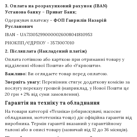
3. Оплата на розрахунковий рахунок (IBAN)
Установа банку – Приват Банк;
Одержувач платежу –
ФОП Гаврилів Назарій
Русланович
IBAN - UA733052990000026008041810953
РНОКПП/ЄДРПОУ - 3573007010
2. Післяплата (Накладений платіж)
Оплата готівкою або карткою при отриманні товару у
відділенні «Нової Пошти» або «Укрпошти».
Важливо:
Ви оглядаєте товар перед оплатою.
Зверніть увагу:
Перевізник стягує додаткову комісію за
послугу переказу грошей (наприклад, у Нової Пошти це
20 грн + 2% від суми замовлення).
Гарантія на техніку та обладнання
На товари категорії «Техніка» (обприскувачі, насосне
обладнання, мототехніка тощо) діє офіційна гарантія від
виробника. Термін гарантії вказаний у гарантійному
талоні або в описі товару (зазвичай від 12 до 36 місяців).