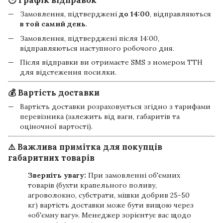
🕒 Графік відправок
Замовлення, підтверджені
до 14:00
, відправляються
в той самий день
.
Замовлення, підтверджені після 14:00,
відправляються наступного робочого дня.
Після відправки ви отримаєте SMS з номером ТТН
для відстеження посилки.
💰 Вартість доставки
Вартість доставки розраховується згідно з тарифами
перевізника (залежить від ваги, габаритів та
оціночної вартості).
⚠️ Важлива примітка для покупців
габаритних товарів
Зверніть увагу:
При замовленні об'ємних
товарів (бухти крапельного поливу,
агроволокно, субстрати, мішки добрив 25-50
кг) вартість доставки може бути вищою через
«об'ємну вагу». Менеджер зорієнтує вас щодо