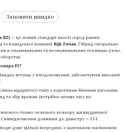
Замовити швидко
a RZ)
— це новий стандарт якості серед ранніх
ід голландської компанії
Rijk Zwaan
. Гібрид спеціально
я в опалювальних та неопалювальних теплицях (скло,
 оборотах.
онара F1?
видко вступає у плодоношення, забезпечуючи високий
.
слина відкритого типу з короткими бічними пагонами.
д та збір врожаю (потрібно менше часу на
сиченого темно-зеленого кольору, циліндричної
 Співвідношення довжини до діаметру — 3,1:1.
оди дуже щільні всередині, з маленькою насіннєвою