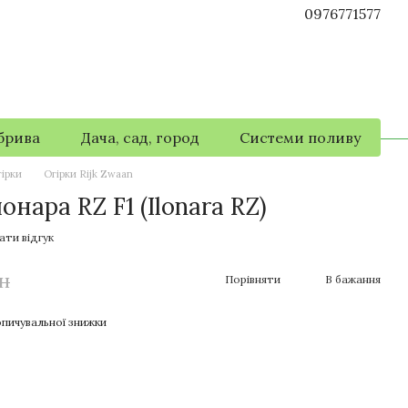
0976771577
брива
Дача, сад, город
Системи поливу
ірки
Огірки Rijk Zwaan
онара RZ F1 (Ilonara RZ)
ати відгук
рн
Порівняти
В бажання
пичувальної знижки