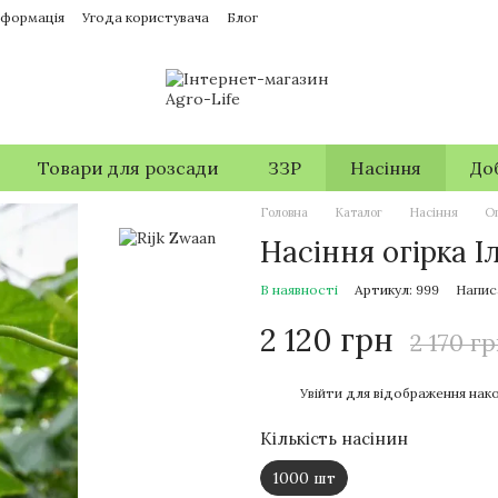
нформація
Угода користувача
Блог
Товари для розсади
ЗЗР
Насіння
До
Головна
Каталог
Насіння
Ог
Насіння огірка Іл
В наявності
Артикул: 999
Напис
2 120 грн
2 170 г
%
Увійти
для відображення нако
Кількість насінин
1000 шт