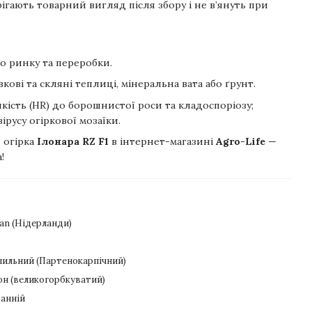
ігають товарний вигляд після збору і не в’януть при
о ринку та переробки.
кові та скляні теплиці, мінеральна вата або ґрунт.
кість (HR) до борошнистої роси та кладоспоріозу;
вірусу огіркової мозаїки.
 огірка
Ілонара RZ F1
в інтернет-магазині
Agro-Life
—
!
aan (Нідерланди)
ильний (Партенокарпічний)
н (великогорбкуватий)
анній