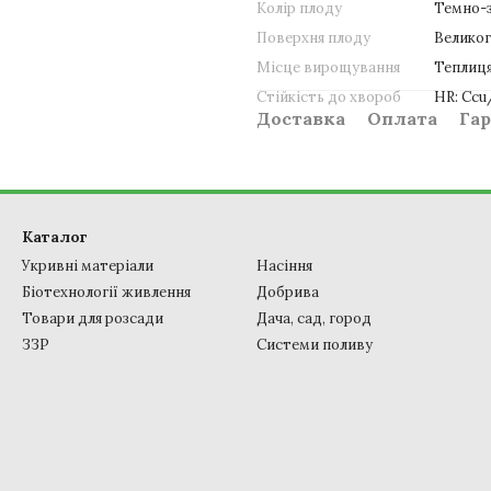
Колір плоду
Темно-
Поверхня плоду
Велико
Місце вирощування
Теплиця
Стійкість до хвороб
HR: Ccu/
Доставка
Оплата
Гар
Каталог
Укривні матеріали
Насіння
Біотехнології живлення
Добрива
Товари для розсади
Дача, сад, город
ЗЗР
Системи поливу