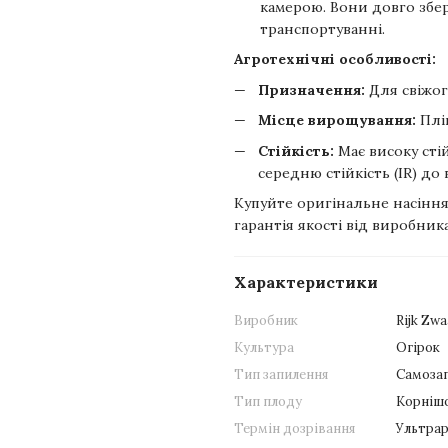
камерою. Вони довго збер
транспортуванні.
Агротехнічні особливості:
Призначення:
Для свіжог
Місце вирощування:
Плів
Стійкість:
Має високу стій
середню стійкість (IR) до 
Купуйте оригінальне насіння
гарантія якості від виробника
Характеристики
Виробник
Rijk Zw
Культура
Огірок
Тип запилення
Самозап
Тип плоду
Корнішо
Термін дозрівання
Ультрар