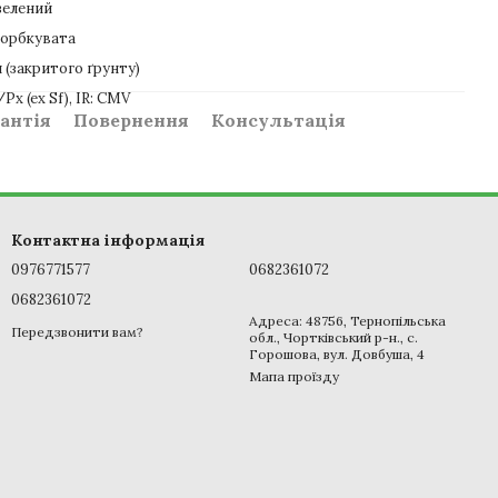
зелений
горбкувата
 (закритого ґрунту)
Px (ex Sf), IR: CMV
антія
Повернення
Консультація
Контактна інформація
0976771577
0682361072
0682361072
Адреса: 48756, Тернопільська
Передзвонити вам?
обл., Чортківський р-н., с.
Горошова, вул. Довбуша, 4
Мапа проїзду