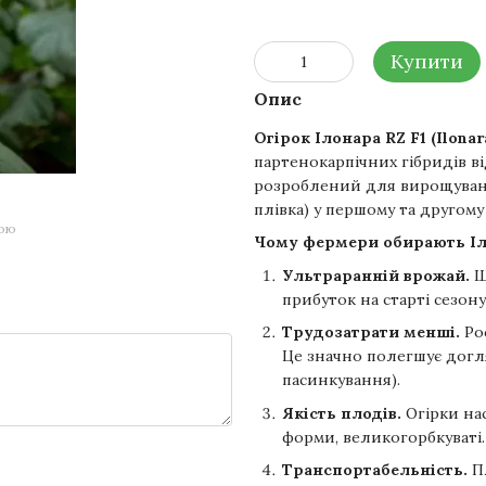
Купити
Опис
Огірок Ілонара RZ F1 (Ilonar
партенокарпічних гібридів в
розроблений для вирощуванн
плівка) у першому та другому
гою
Чому фермери обирають Іл
Ультраранній врожай.
Ш
прибуток на старті сезону
Трудозатрати менші.
Ро
Це значно полегшує догля
пасинкування).
Якість плодів.
Огірки на
форми, великогорбкуваті.
Транспортабельність.
Пл